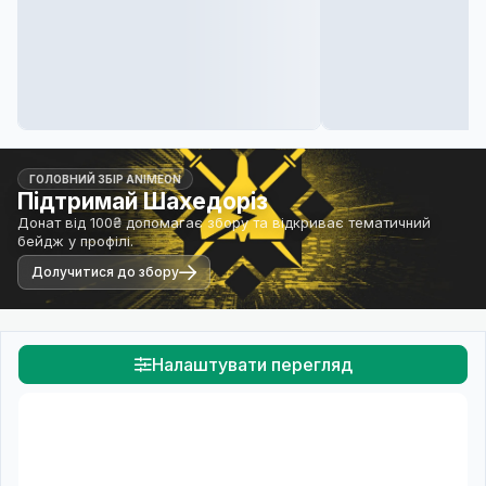
ГОЛОВНИЙ ЗБІР ANIMEON
Підтримай Шахедоріз
Донат від 100₴ допомагає збору та відкриває тематичний
бейдж у профілі.
Долучитися до збору
Налаштувати перегляд