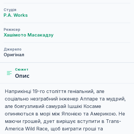
Студія
P.A. Works
Режисер
Хашімото Масакадзу
Джерело
Оригінал
Сюжет
Опис
Наприкінці 19-го століття геніальний, але
соціально незграбний інженер Аппаре та мудрий,
але боягузливий самурай Ішшікі Косаме
опиняються в морі між Японією та Америкою. Не
маючи грошей, дует вирішує вступити в Trans-
America Wild Race, щоб виграти гроші та