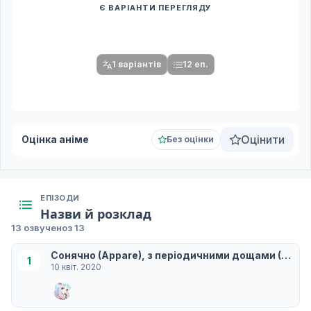
Є ВАРІАНТИ ПЕРЕГЛЯДУ
Спочатку оберіть переклад
Після вибору команди стануть доступними плеєр і список
серій.
1 варіантів
12 еп.
Оцінити
Оцінка аніме
Без оцінки
ЕПІЗОДИ
Назви й розклад
13 озвучено
з 13
Сонячно (Appare), з періодичними дощами (Kosa
1
10 квіт. 2020