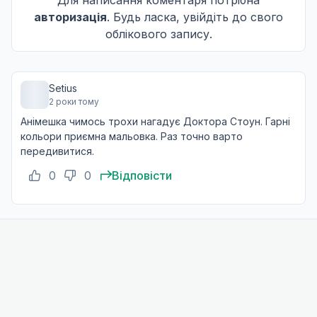
Дощ у темній ночі
11
авторизація
. Будь ласка, увійдіть до свого
11 вер. 2020
облікового запису.
Ми вас зупинимо!!
12
Setius
18 вер. 2020
2 роки тому
Анімешка чимось трохи нагадує Доктора Стоун. Гарні
кольори приємна мальовка. Раз точно варто
На сьомому небі
передивитися.
13
25 вер. 2020
0
0
Відповісти