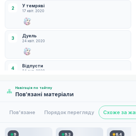
У темряві
2
17 квіт. 2020
Дуель
3
24 квіт. 2020
Відпусти
4
24 лип. 2020
Навігація по тайтлу
Пов'язані матеріали
У Переддень і...
5
31 лип. 2020
Пов'язане
Порядок перегляду
Схоже за ж
Я — Гіл!
6
07 серп. 2020
9
9.3
6.4