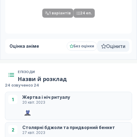
серій.
1 варіантів
24 еп.
Оцінити
Оцінка аніме
Без оцінки
ЕПІЗОДИ
Назви й розклад
24 озвучено
з 24
Жертва і ніч ритуалу
1
20 квіт. 2023
Столярні бджоли та придворний бенкет
2
27 квіт. 2023