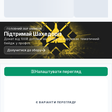
ГОЛОВНИЙ ЗБІР ANIMEON
Підтримай Шахедоріз
Донат від 100₴ допомагає збору та відкриває тематичний
бейдж у профілі.
Долучитися до збору
Налаштувати перегляд
Є ВАРІАНТИ ПЕРЕГЛЯДУ
Спочатку оберіть переклад
Після вибору команди стануть доступними плеєр і список