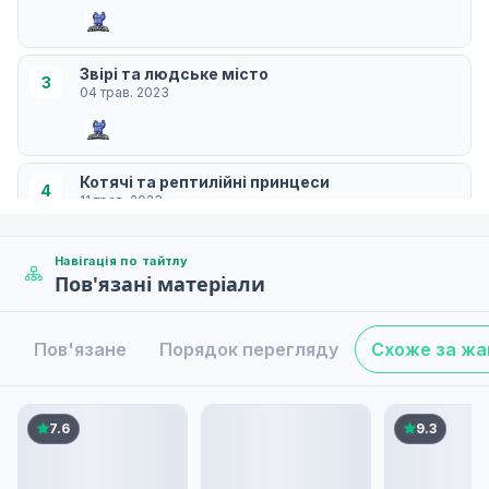
Звірі та людське місто
3
04 трав. 2023
Котячі та рептилійні принцеси
4
11 трав. 2023
Навігація по тайтлу
Пов'язані матеріали
Святий Звір Безсмертя і Відродження
5
18 трав. 2023
Пов'язане
Порядок перегляду
Схоже за ж
Хлопчик і король звірів
6
25 трав. 2023
7.6
9.3