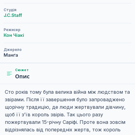
Студія
J.C.Staff
Режисер
Кон Чіакі
Джерело
Манґа
Сюжет
Опис
Сто років тому була велика війна між людством та
звірами. Після її завершення було запроваджено
щорічну традицію, де люди жертвували дівчину,
щоб її з'їв король звірів. Так цього разу
пожертвували 15-річну Саріфі. Проте вона зовсім
відрізнялась від попередніх жертв, тож король