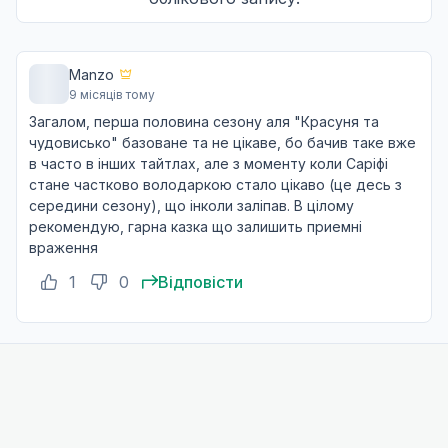
Благословення і обітниця на майбутнє
12
Manzo
06 лип. 2023
9 місяців тому
Загалом, перша половина сезону аля "Красуня та
чудовисько" базоване та не цікаве, бо бачив таке вже
Дзвінок співчуття та капітан гієнової гвардії
в часто в інших тайтлах, але з моменту коли Саріфі
13
13 лип. 2023
стане частково володаркою стало цікаво (це десь з
середини сезону), що інколи заліпав. В цілому
рекомендую, гарна казка що залишить приемні
враження
Хибне звинувачення і самотня гієна
14
20 лип. 2023
1
0
Відповісти
Випадкова зустріч хлопчика і дитини
15
27 лип. 2023