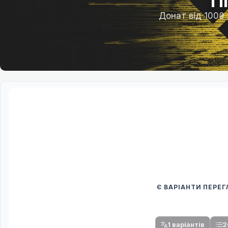
П
Донат від 100₴
Є ВАРІАНТИ ПЕРЕ
Спочатку оберіть
Після вибору команди стануть доступни
1 варіантів
2