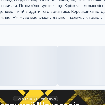
авички. Потім з'ясовується, що Кіріка через амнезію 
й допомогти їй згадати, хто вона така. Корсиканка пог
ся, що ім'я Нуар має власну давню і похмуру історію...
ГОЛОВНИЙ ЗБІР ANIMEON