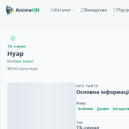
Anime
ON
Каталог
Випадкове
Підт
ТБ-серіал
Нуар
Noir
Інші назви
549 переглядів
ПРО ТАЙТЛ
Основна інформаці
Жанр
Бойовик
Драма
Загадко
Тип
ТБ-серіал