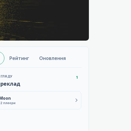
Рейтинг
Оновлення
ЕГЛЯДУ
1
ереклад
 Moon
й
2 плеєри