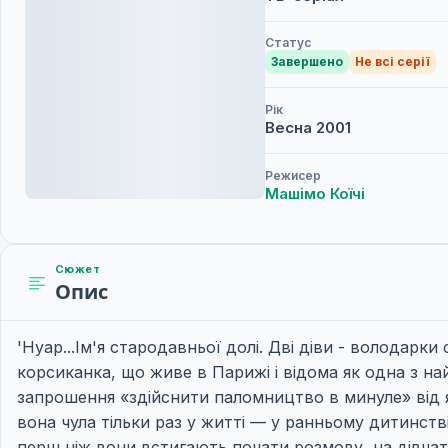
Статус
Завершено
Не всі серії
Рік
Весна
2001
Режисер
Машімо Коїчі
Сюжет
Опис
'Нуар...Ім'я стародавньої долі. Дві діви - володарк
корсиканка, що живе в Парижі і відома як одна з 
запрошення «здійснити паломництво в минуле» від я
вона чула тільки раз у житті — у ранньому дитинстві
перш ніж вони встигають почати розмову, на дівчат н