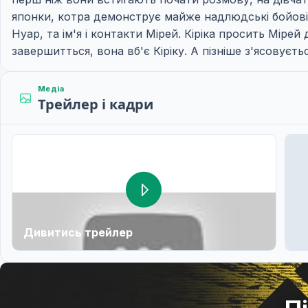
японки, котра демонструє майже надлюдські бойові н
Нуар, та ім'я і контакти Мірей. Кіріка просить Міре
завершитться, вона вб'є Кіріку. А пізніше з'ясовуєть
Медіа
Трейлер і кадри
Дивитись трейлер