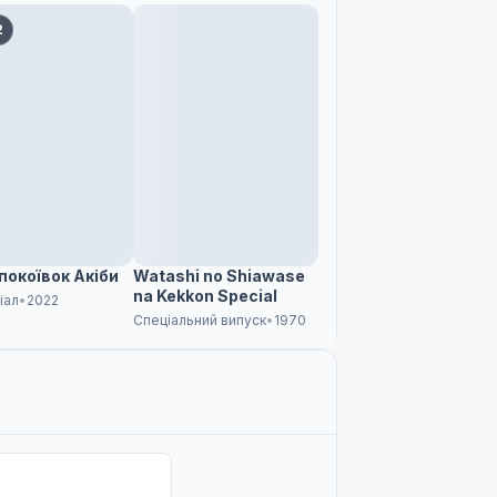
2
покоївок Акіби
Watashi no Shiawase
na Kekkon Special
іал
•
2022
Спеціальний випуск
•
1970