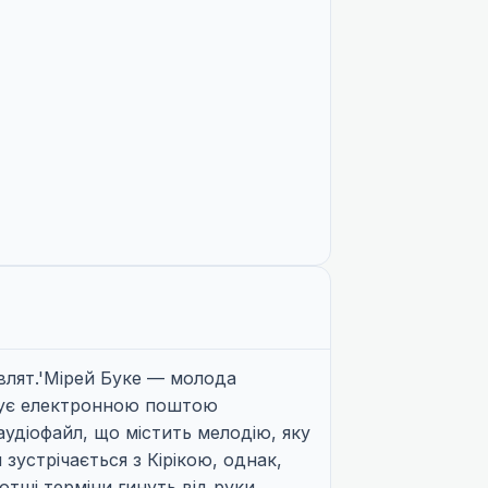
мовлят.'Мірей Буке — молода
имує електронною поштою
удіофайл, що містить мелодію, яку
зустрічається з Кірікою, однак,
отші терміни гинуть від руки