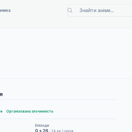
римка
я
ве
Організована злочинність
Епізоди
0 з 26
· 24 хв / серія