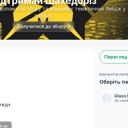
ідтримай Шахедоріз
 допомагає збору та відкриває тематичний бейдж у
профілі.
Долучитися до збору
Перегляд
ВАРІАНТИ ПЕР
Оберіть п
Glass
26 сері
ГЛЯДУ
 переклад
ми плеєр і список серій.
6 еп.