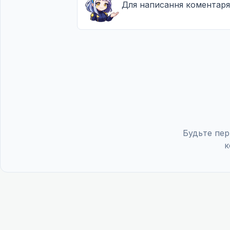
Для написання коментаря
Повернення на Корсику
17
27 лип. 2001
Темрява в мені
18
03 серп. 2001
Дві руки солдатів
19
10 серп. 2001
Гріх у гріху
20
17 серп. 2001
Будьте пер
Ранок без світанку
к
21
24 серп. 2001
Кінець подорожі
22
31 серп. 2001
Почуття до Залишкової Квітки
23
07 вер. 2001