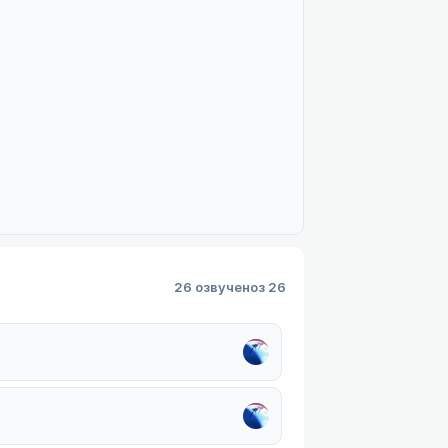
26 озвучено
з 26