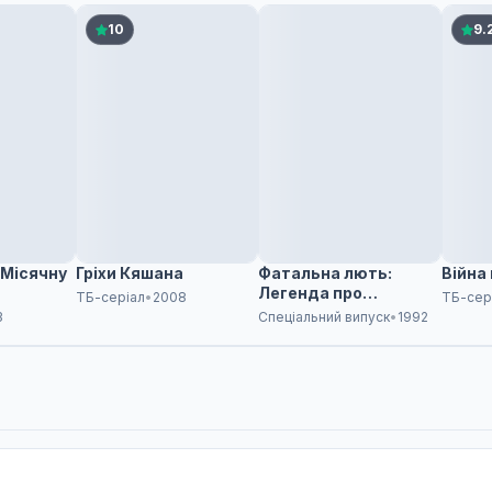
10
9.
 Місячну
Гріхи Кяшана
Фатальна лють:
Війна 
Легенда про
ТБ-серіал
•
2008
ТБ-сер
голодного вовка
3
Спеціальний випуск
•
1992