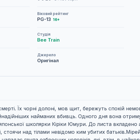
Віковий рейтинг
PG-13
16+
Студія
Bee Train
Джерело
Оригінал
и смерті. Їх чорні долоні, мов щит, бережуть спокій не
найнадійніших найманих вбивць. Одного дня вона отр
понської школярки Кіріки Юмури. До листа вкладено а
, стоячи над тілами невідомо ким убитих батьків.Мірей 
ападає група озброєних чоловіків, які, втім, в найкор