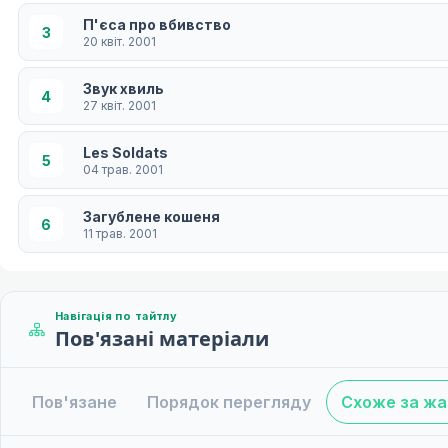
П'єса про вбивство
3
20 квіт. 2001
Звук хвиль
4
27 квіт. 2001
Les Soldats
5
04 трав. 2001
Загублене кошеня
6
11 трав. 2001
Чорна нитка долі
7
18 трав. 2001
Навігація по тайтлу
Пов'язані матеріали
Intoccabile Acte I
8
25 трав. 2001
Пов'язане
Порядок перегляду
Схоже за ж
Інтоккабіле Акт II
9
01 черв. 2001