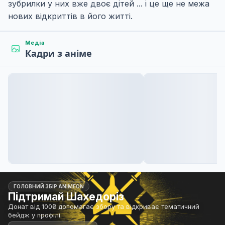
зубрилки у них вже двоє дітей ... і це ще не межа
нових відкриттів в його житті.
Медіа
Кадри з аніме
ГОЛОВНИЙ ЗБІР ANIMEON
Підтримай Шахедоріз
Донат від 100₴ допомагає збору та відкриває тематичний
бейдж у профілі.