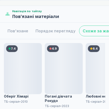
Навігація по тайтлу
Пов'язані матеріали
Пов'язане
Порядок перегляду
Схоже за ж
7.4
4.9
6.4
Оберіг Хімарі
Погані дівчата
Любовні нев
Рокудо
ТБ-серіал
•
2010
ТБ-серіал
•
202
ТБ-серіал
•
2023