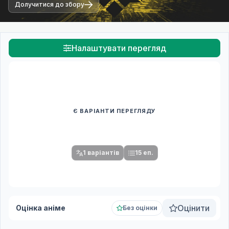
Долучитися до збору
Налаштувати перегляд
Є ВАРІАНТИ ПЕРЕГЛЯДУ
Спочатку оберіть переклад
Після вибору команди стануть доступними плеєр і список
серій.
1 варіантів
15 еп.
Оцінити
Оцінка аніме
Без оцінки