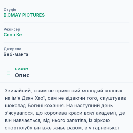
Студія
B.CMAY PICTURES
Режисер
Сьон Ке
Джерело
Веб-манґа
Сюжет
Опис
Звичайний, нічим не примітний молодий чоловік
на ім'я Дзян Хаої, сам не відаючи того, скуштував
шоколад Богині кохання. На наступний день
з'ясувалося, що королева краси всієї академії, де
він навчається, від нього залетіла, із зіркою
спортклубу він вже живе разом, а у гарненької