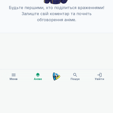
Будьте першими, хто поділиться враженнями!
Залиште свій коментар та почніть
обговорення аніме.
menu
layers
search
login
Меню
Аніме
Пошук
Увійти