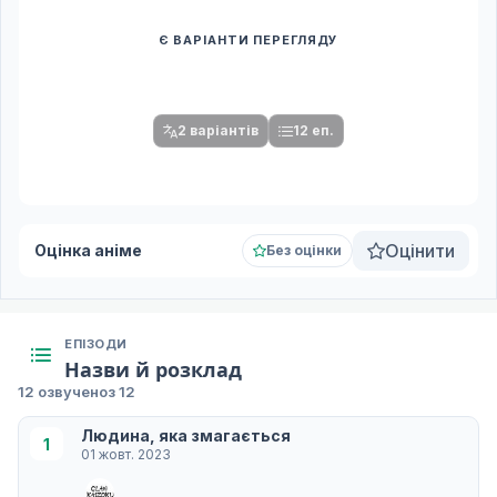
Є ВАРІАНТИ ПЕРЕГЛЯДУ
Спочатку оберіть переклад
Після вибору команди стануть доступними плеєр і список
серій.
2 варіантів
12 еп.
Оцінити
Оцінка аніме
Без оцінки
ЕПІЗОДИ
Назви й розклад
12 озвучено
з 12
Людина, яка змагається
1
01 жовт. 2023