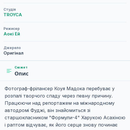
Студія
TROYCA
Режисер
Аокі Ей
Джерело
Оригінал
Сюжет
Опис
Фотограф-фрілансер Коуя Мадока перебуває у
розпалі творчого спаду через певну причину.
Працюючи над репортажем на міжнародному
автодромі Фуджі, він знайомиться зі
старшокласником "Формули-4" Харукою Асахіною
і раптом відчуває, як його серце знову починає