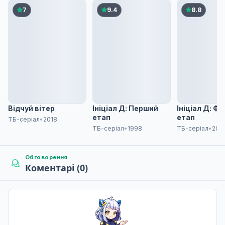
Дата уточнюється
7
9.4
8.8
Недостатня експозиція
7
Дата уточнюється
Птахи одного пір'я
8
Дата уточнюється
Відчуй вітер
Ініціал Д: Перший
Ініціал Д: Ф
етап
етап
ТБ-серіал
•
2018
ТБ-серіал
•
1998
ТБ-серіал
•
201
День катастрофи
9
Дата уточнюється
Обговорення
Коментарі (0)
Ніколи не кажи «ніколи»
10
Дата уточнюється