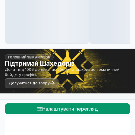
ГОЛОВНИЙ ЗБІР ANIMEON
Підтримай Шахедоріз
Донат від 100₴ допомагає збору та відкриває тематичний
бейдж у профілі.
Долучитися до збору
Налаштувати перегляд