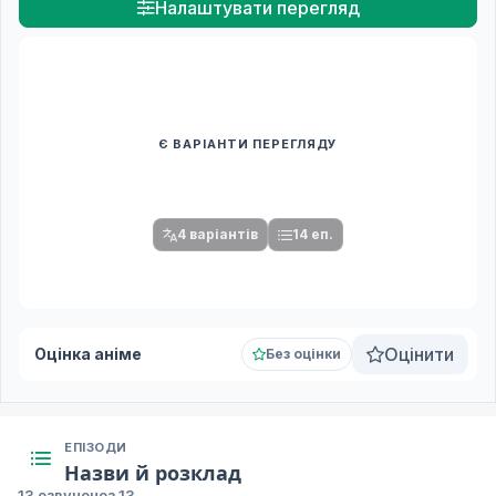
Налаштувати перегляд
Є ВАРІАНТИ ПЕРЕГЛЯДУ
Спочатку оберіть переклад
Після вибору команди стануть доступними плеєр і список
серій.
4 варіантів
14 еп.
Оцінити
Оцінка аніме
Без оцінки
ЕПІЗОДИ
Назви й розклад
13 озвучено
з 13