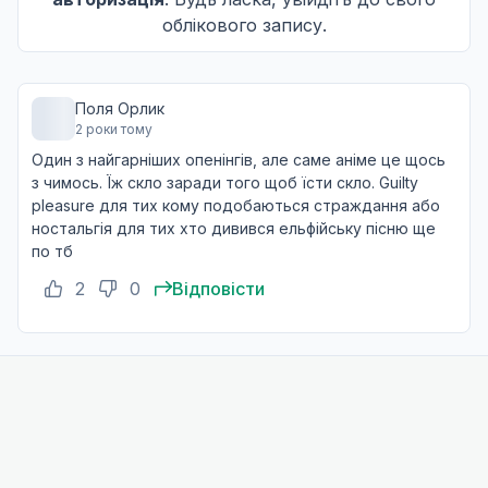
облікового запису.
Немовля: Сеуглін
10
26 вер. 2004
Q
Поля Орлик
2 роки тому
Ускладнення: Vermischung
11
Один з найгарніших опенінгів, але саме аніме це щось
03 жовт. 2004
з чимось. Їж скло заради того щоб їсти скло. Guilty
Q
pleasure для тих кому подобаються страждання або
ностальгія для тих хто дивився ельфійську пісню ще
по тб
Квегмайр: Таумельн
12
10 жовт. 2004
2
0
Відповісти
Q
Без повернення: Ерлойхтунг
13
17 жовт. 2004
Q
14 епізод
14
Дата уточнюється