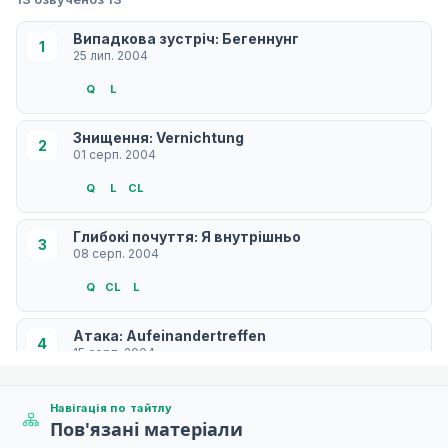
Випадкова зустріч: Бегеннунг
1
25 лип. 2004
Q
L
Знищення: Vernichtung
2
01 серп. 2004
Q
L
СL
Глибокі почуття: Я внутрішньо
3
08 серп. 2004
Q
СL
L
Атака: Aufeinandertreffen
4
15 серп. 2004
Q
СL
Навігація по тайтлу
Пов'язані матеріали
Квитанція: Empfang
5