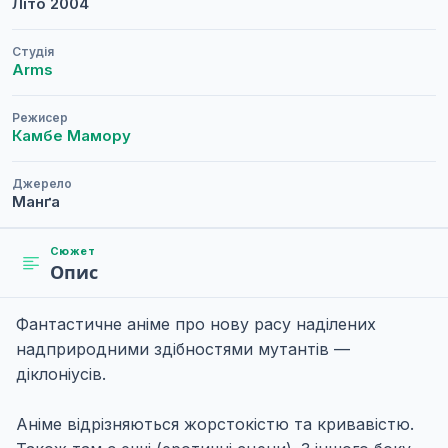
Літо
2004
Студія
Arms
Режисер
Камбе Мамору
Джерело
Манґа
Сюжет
Опис
Фантастичне аніме про нову расу наділених
надприродними здібностями мутантів —
діклоніусів.
Аніме відрізняються жорстокістю та кривавістю.