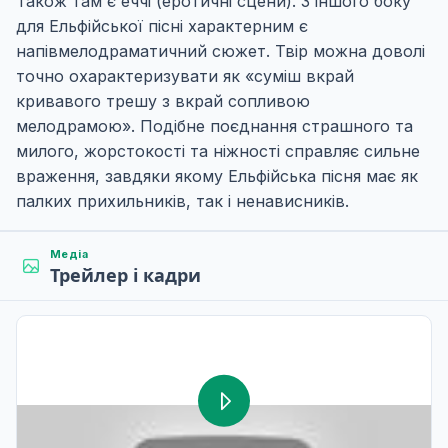
Також там є еччі (еротичні сцени). З іншого боку
для Ельфійської пісні характерним є
напівмелодраматичний сюжет. Твір можна доволі
точно охарактеризувати як «суміш вкрай
кривавого трешу з вкрай сопливою
мелодрамою». Подібне поєднання страшного та
милого, жорстокості та ніжності справляє сильне
враження, завдяки якому Ельфійська пісня має як
палких прихильників, так і ненависників.
Медіа
Трейлер і кадри