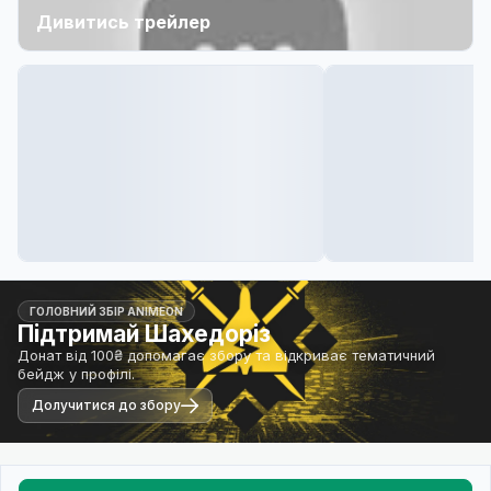
Дивитись трейлер
ГОЛОВНИЙ ЗБІР ANIMEON
Підтримай Шахедоріз
Донат від 100₴ допомагає збору та відкриває тематичний
бейдж у профілі.
Долучитися до збору