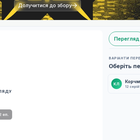
Долучитися до збору
Перегляд
ВАРІАНТИ ПЕР
Оберіть п
Корчм
КЛ
12 серій
ГЛЯДУ
 переклад
ми плеєр і список серій.
2 еп.