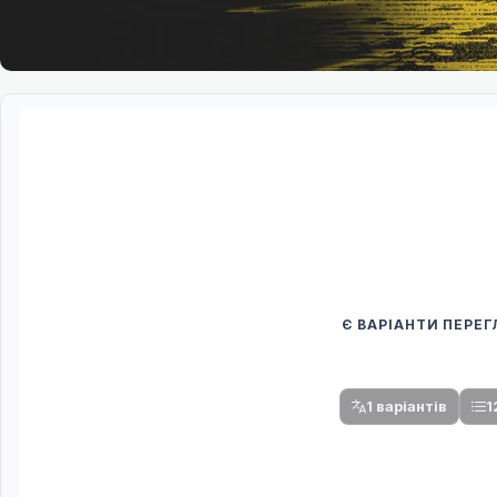
Є ВАРІАНТИ ПЕРЕ
Спочатку оберіть
Після вибору команди стануть доступни
1 варіантів
1