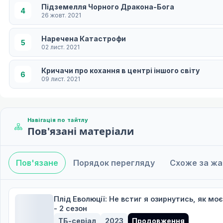
Підземелля Чорного Дракона-Бога
4
26 жовт. 2021
Наречена Катастрофи
5
02 лист. 2021
Кричачи про кохання в центрі іншого світу
6
09 лист. 2021
З'являється Лулун!
7
16 лист. 2021
Навігація по тайтлу
Пов'язані матеріали
Прекрасна Валькірія
8
23 лист. 2021
Пов'язане
Порядок перегляду
Схоже за ж
Чорна кішка Оліга
9
30 лист. 2021
Повзуча імперія кайзера
Плід Еволюції: Не встиг я озирнутись, як мо
10
07 груд. 2021
- 2 сезон
ТБ-серіал
2023
Продовження