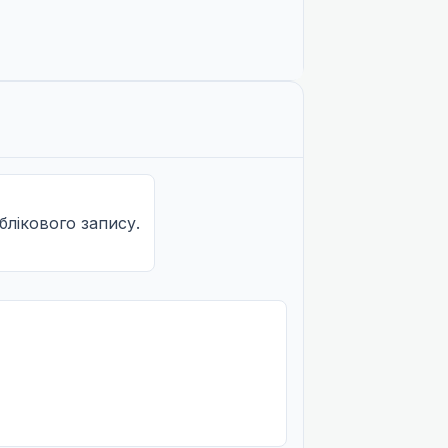
КЛ
КЛ
облікового запису.