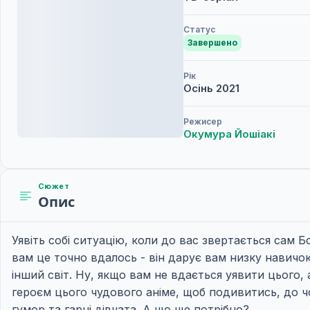
Статус
Завершено
Рік
Осінь
2021
Режисер
Окумура Йошіакі
Сюжет
Опис
Уявіть собі ситуацію, коли до вас звертається сам Бо
вам це точно вдалось - він дарує вам низку навичок,
інший світ. Ну, якщо вам не вдається уявити цього,
героєм цього чудового аніме, щоб подивитись, до чо
гумор та гарні дівчата. А що ще потрібно?