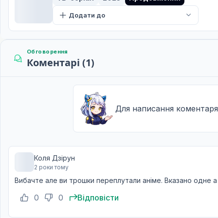
Монстри проти Божевільної Гільдії
11
14 груд. 2021
Додати до
Не встигла я озирнутися, як вже фінальна серія
12
21 груд. 2021
Обговорення
Коментарі (1)
Для написання коментаря
Коля Дзірун
2 роки тому
Вибачте але ви трошки переплутали аніме. Вказано одне а
0
0
Відповісти