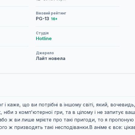
Віковий рейтинг
PG-13
16+
Студія
Hotline
Джерело
Лайт новела
г і каже, що ви потрібні в іншому світі, який, вочевид
 ніби з комп'ютерної гри, та в цілому і не запитує ваш
 або ж ви лише мрієте про такі пригоди, то я пропоную
го ж призводять такі несподіванки.В аніме є все: цік