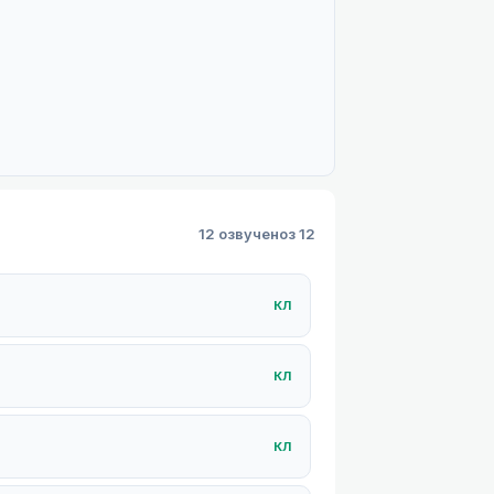
12 озвучено
з 12
КЛ
КЛ
КЛ