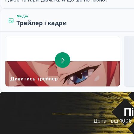
Медіа
Трейлер і кадри
Дивитись трейлер
П
Донат від 100₴