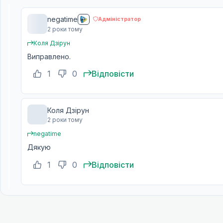
negatime
Адміністратор
2 роки тому
Коля Дзірун
Виправлено.
1
0
Відповісти
Коля Дзірун
2 роки тому
negatime
Дякую
1
0
Відповісти