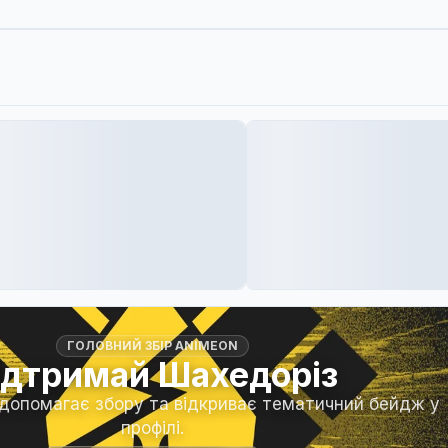
ГОЛОВНИЙ ЗБІР ANIMEON
ідтримай Шахедоріз
 допомагає збору та відкриває тематичний бейдж у
профілі.