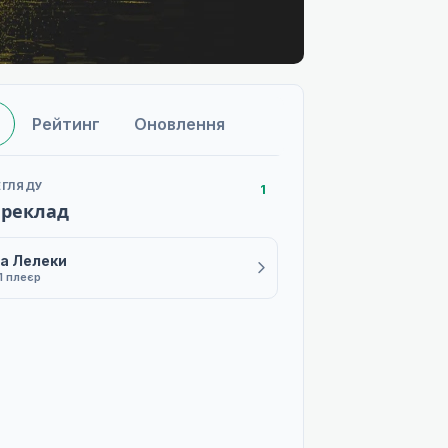
Рейтинг
Оновлення
ЕГЛЯДУ
1
ереклад
а Лелеки
1 плеєр