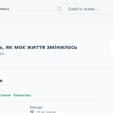
римка
сь, як моє життя змінилось
зви
я
Ісекай
Романтика
Епізоди
12
· 23 хв / серія