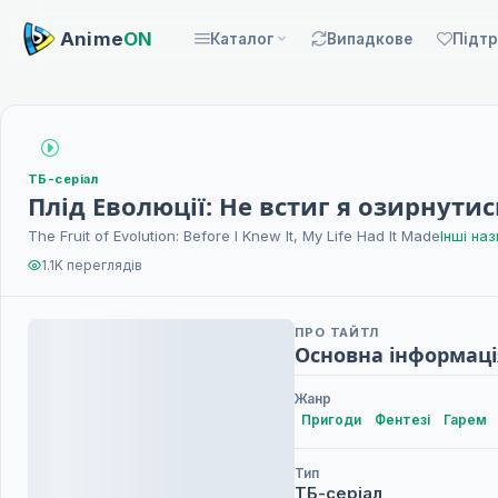
Anime
ON
Каталог
Випадкове
Підт
ТБ-серіал
Плід Еволюції: Не встиг я озирнути
The Fruit of Evolution: Before I Knew It, My Life Had It Made
Інші на
1.1K переглядів
ПРО ТАЙТЛ
Основна інформаці
Жанр
Пригоди
Фентезі
Гарем
Тип
ТБ-серіал