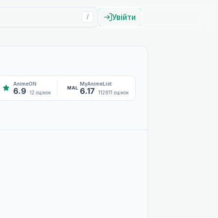
Увійти
/
AnimeON
MyAnimeList
MAL
6.9
6.17
12 оцінок
112811 оцінок