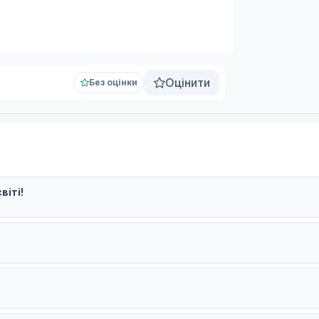
Оцінити
Без оцінки
віті!