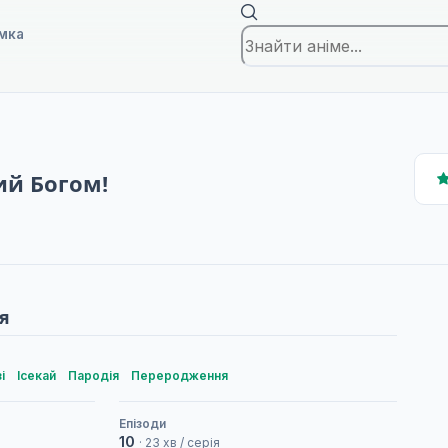
мка
ий Богом!
я
і
Ісекай
Пародія
Переродження
Епізоди
10
· 23 хв / серія