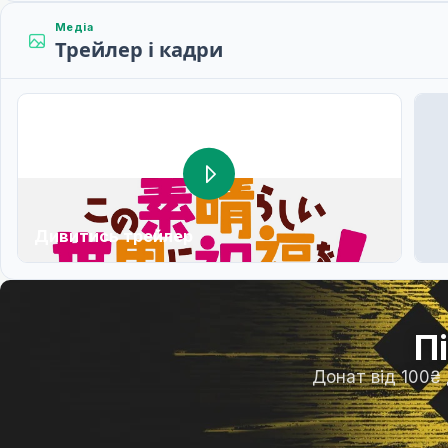
Медіа
Трейлер і кадри
Дивитись трейлер
П
Донат від 100₴