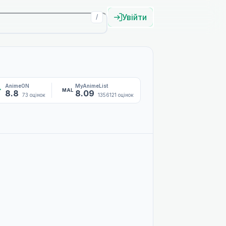
Увійти
/
AnimeON
MyAnimeList
MAL
8.8
8.09
73 оцінок
1356121 оцінок