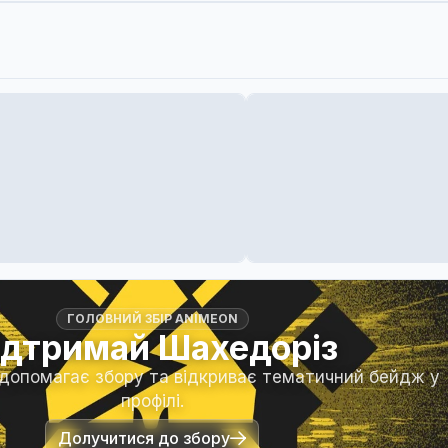
ГОЛОВНИЙ ЗБІР ANIMEON
ідтримай Шахедоріз
 допомагає збору та відкриває тематичний бейдж у
профілі.
Долучитися до збору