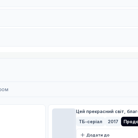
можемо пережити зиму!
ром
ну!
Цей прекрасний світ, благ
ртеці!
ТБ-серіал
2017
Прод
Додати до