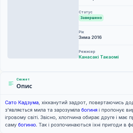
Статус
Завершено
Рік
Зима
2016
Режисер
Канасакі Такаомі
Сюжет
Опис
Сато Кадзума
, хікканутий задрот, повертаючись до
з'являється мила та зарозуміла
богиня
і пропонує ви
ігровому світі. Звісно, хлопчина обирає друге і має 
саму
богиню
. Так і розпочинаються їхні пригоди в фе