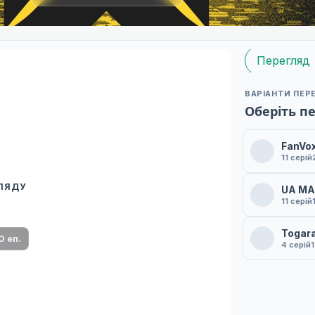
Перегляд
ВАРІАНТИ ПЕР
Оберіть п
FanVo
11 серій
ГЛЯДУ
UA M
 переклад
11 серій
ми плеєр і список серій.
Togar
0 еп.
4 серій