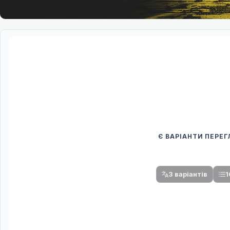
Є ВАРІАНТИ ПЕРЕ
Спочатку оберіть
Після вибору команди стануть доступни
3 варіантів
1