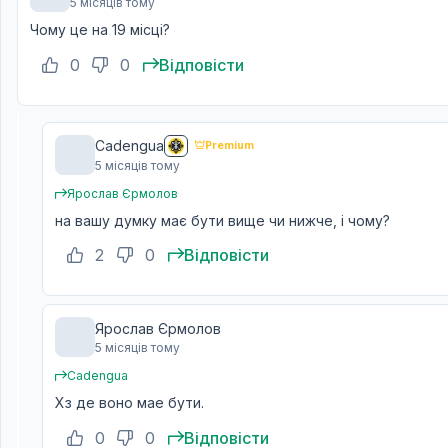
5 місяців тому
Чому це на 19 місці?
0
0
Відповісти
Cadengua
Premium
5 місяців тому
Ярослав Єрмолов
на вашу думку має бути вище чи нижче, і чому?
2
0
Відповісти
Ярослав Єрмолов
5 місяців тому
Cadengua
Хз де воно мае бути.
0
0
Відповісти