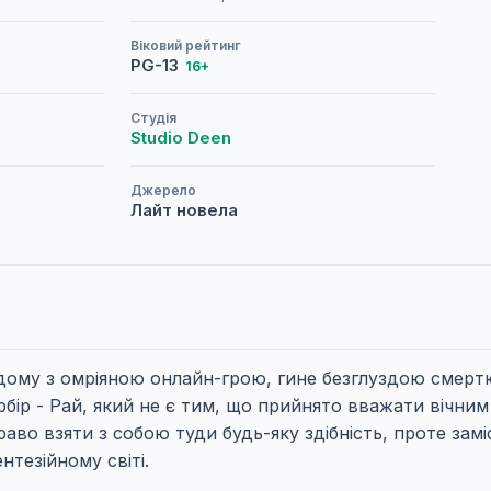
Віковий рейтинг
PG-13
16+
Студія
Studio Deen
Джерело
Лайт новела
дому з омріяною онлайн-грою, гине безглуздою смертю
рбір - Рай, який не є тим, що прийнято вважати вічн
право взяти з собою туди будь-яку здібність, проте зам
нтезійному світі.