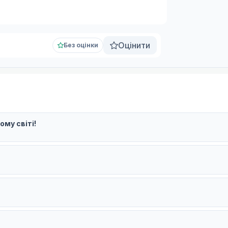
Оцінити
Без оцінки
ому світі!