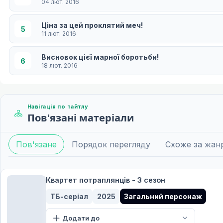
04 лют. 2016
Ціна за цей проклятий меч!
5
11 лют. 2016
Висновок цієї марної боротьби!
6
18 лют. 2016
Друга смерть у цей морозний сезон!
7
25 лют. 2016
Навігація по тайтлу
Пов'язані матеріали
Любляча рука для нашої вечірки, коли ми не з
8
03 бер. 2016
Пов'язане
Порядок перегляду
Схоже за жан
Боже благословення для цього чудового магази
9
10 бер. 2016
Квартет потраплянців - 3 сезон
Останнє полум'я для цієї надмірно розкішної фо
10
17 бер. 2016
ТБ-серіал
2025
Загальний персонаж
Додати до