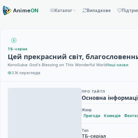
Anime
ON
Каталог
Випадкове
Підтри
ТБ-серіал
Цей прекрасний світ, благословенн
KonoSuba: God's Blessing on This Wonderful World!
Інші назви
3.1K переглядів
ПРО ТАЙТЛ
Основна інформаці
Жанр
Пригоди
Комедія
Фентез
Тип
ТБ-серіал