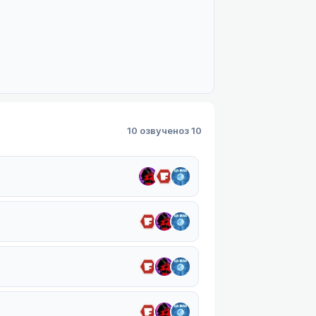
10 озвучено
з 10