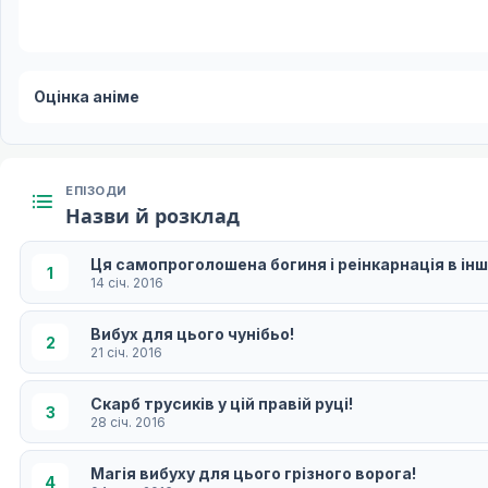
Оцінка аніме
ЕПІЗОДИ
Назви й розклад
Ця самопроголошена богиня і реінкарнація в інш
1
14 січ. 2016
Вибух для цього чунібьо!
2
21 січ. 2016
Скарб трусиків у цій правій руці!
3
28 січ. 2016
Магія вибуху для цього грізного ворога!
4