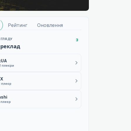
Рейтинг
Оновлення
ЕГЛЯДУ
3
ереклад
xUA
2 плеєри
AX
1 плеєр
ashi
1 плеєр