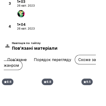
1x03
3
26 квіт. 2023
1x04
4
26 квіт. 2023
Навігація по тайтлу
Пов'язані матеріали
1x05
5
03 трав. 2023
Пов'язане
Порядок перегляду
Схоже за
жанром
1x06
6
10 трав. 2023
8.6
8.8
9.5
1x07
7
17 трав. 2023