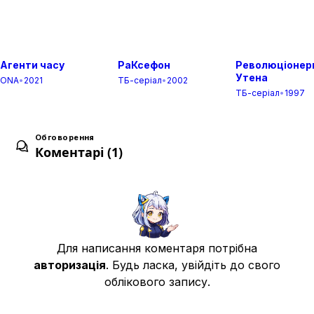
1x08
8
24 трав. 2023
Агенти часу
РаКсефон
Революціонер
Утена
ONA
•
2021
ТБ-серіал
•
2002
ТБ-серіал
•
1997
1x09
9
31 трав. 2023
Обговорення
Коментарі (1)
1x10
10
07 черв. 2023
1x11
11
14 черв. 2023
Для написання коментаря потрібна
авторизація
. Будь ласка, увійдіть до свого
облікового запису.
1x12
12