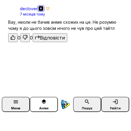
21 черв. 2023
declover
7 місяців тому
Вау, ніколи не бачив аніме схожих на це. Не розумію
1x13
13
чому я до цього зовсім нічого не чув про цей тайтл
28 черв. 2023
0
0
Відповісти
1x14
14
05 лип. 2023
1x15
15
12 лип. 2023
menu
layers
search
login
1x16
Меню
Аніме
Пошук
Увійти
16
19 лип. 2023