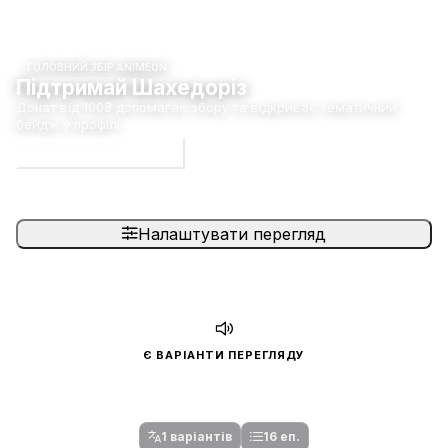
ГОЛОВНИЙ ЗБІР ANIMEON
Підтримай Шахедоріз
Донат від 100₴ допомагає збору та відкриває тематичний
бейдж у профілі.
Долучитися до збору
Налаштувати перегляд
Є ВАРІАНТИ ПЕРЕГЛЯДУ
Спочатку оберіть переклад
Після вибору команди стануть доступними плеєр і список
серій.
1 варіантів
16 еп.