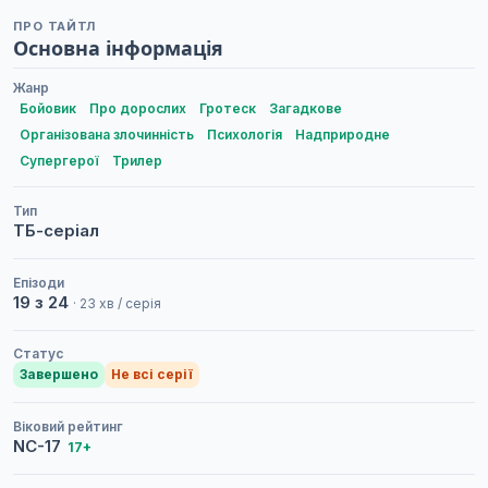
ПРО ТАЙТЛ
Основна інформація
Жанр
Бойовик
Про дорослих
Гротеск
Загадкове
Організована злочинність
Психологія
Надприродне
Супергерої
Трилер
Тип
ТБ-серіал
Епізоди
19 з 24
· 23 хв / серія
Статус
Завершено
Не всі серії
Віковий рейтинг
NC-17
17+