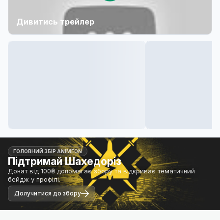
Дивитись трейлер
ГОЛОВНИЙ ЗБІР ANIMEON
Підтримай Шахедоріз
Донат від 100₴ допомагає збору та відкриває тематичний
бейдж у профілі.
Долучитися до збору