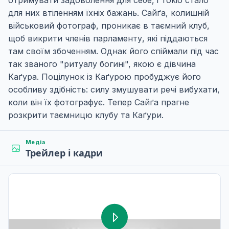
отримувати задоволення для себе, і Токіо стало
для них втіленням їхніх бажань. Сайґа, колишній
військовий фотограф, проникає в таємний клуб,
щоб викрити членів парламенту, які піддаються
там своїм збоченням. Однак його спіймали під час
так званого "ритуалу богині", якою є дівчина
Каґура. Поцілунок із Каґурою пробуджує його
особливу здібність: силу змушувати речі вибухати,
коли він їх фотографує. Тепер Сайґа прагне
розкрити таємницю клубу та Каґури.
Медіа
Трейлер і кадри