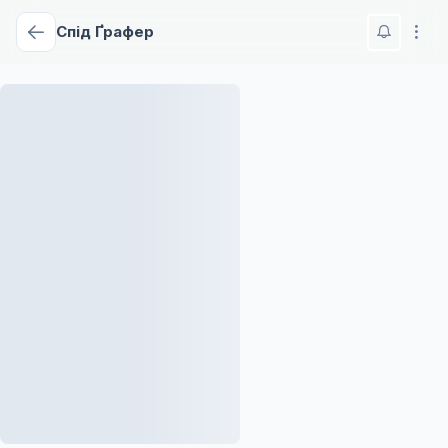
Спід Ґрафер