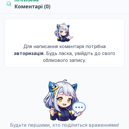
Обговорення
Коментарі (0)
Суітенгу приходить
10
10 черв. 2005
Мати Критична
Для написання коментаря потрібна
11
17 черв. 2005
авторизація
. Будь ласка, увійдіть до свого
облікового запису.
Колискова ліва рука
12
24 черв. 2005
Гінза Беззаконний
13
01 лип. 2005
Будьте першими, хто поділиться враженнями!