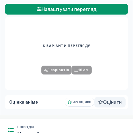
Налаштувати перегляд
Є ВАРІАНТИ ПЕРЕГЛЯДУ
Спочатку оберіть переклад
Після вибору команди стануть доступними плеєр і список
серій.
1 варіантів
19 еп.
Оцінити
Оцінка аніме
Без оцінки
ЕПІЗОДИ