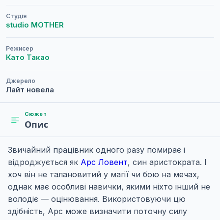
Студія
studio MOTHER
Режисер
Като Такао
Джерело
Лайт новела
Сюжет
Опис
Звичайний працівник одного разу помирає і
відроджується як
Арс Ловент
, син аристократа. І
хоч він не талановитий у магії чи бою на мечах,
однак має особливі навички, якими ніхто інший не
володіє — оцінювання. Використовуючи цю
здібність, Арс може визначити поточну силу