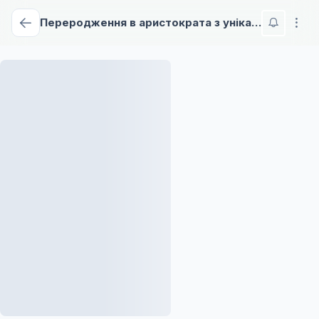
Переродження в аристократа з унікальною навичкою оцінки