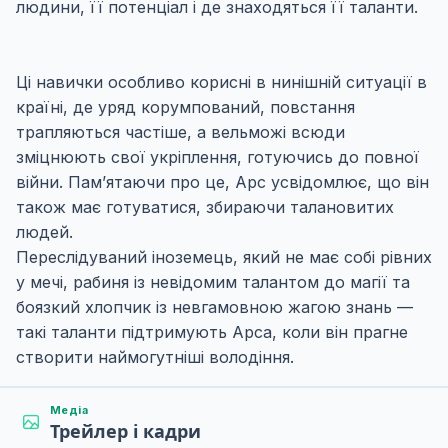
людини, її потенціал і де знаходяться її таланти.
Ці навички особливо корисні в нинішній ситуації в
країні, де уряд корумпований, повстання
трапляються частіше, а вельможі всюди
зміцнюють свої укріплення, готуючись до повної
війни. Пам’ятаючи про це, Арс усвідомлює, що він
також має готуватися, збираючи талановитих
людей.
Переслідуваний іноземець, який не має собі рівних
у мечі, рабиня із невідомим талантом до магії та
боязкий хлопчик із невгамовною жагою знань —
такі таланти підтримують Арса, коли він прагне
створити наймогутніші володіння.
Медіа
Трейлер і кадри