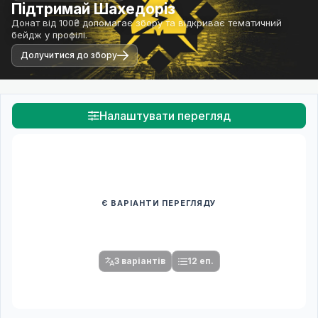
Підтримай Шахедоріз
Донат від 100₴ допомагає збору та відкриває тематичний
бейдж у профілі.
Долучитися до збору
Налаштувати перегляд
Є ВАРІАНТИ ПЕРЕГЛЯДУ
Спочатку оберіть переклад
Після вибору команди стануть доступними плеєр і список
серій.
3 варіантів
12 еп.