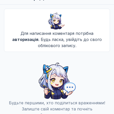
Дата уточнюється
Звучання
9
02 черв. 2024
Для написання коментаря потрібна
авторизація
. Будь ласка, увійдіть до свого
облікового запису.
Куран Саламахія
10
09 черв. 2024
Мірей Гранж
11
16 черв. 2024
Присяга
12
Будьте першими, хто поділиться враженнями!
23 черв. 2024
Залиште свій коментар та почніть