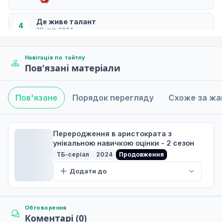
Де живе талант
4
28 квіт. 2024
Навігація по тайтлу
Пов'язані матеріали
Буря наближається!
5
05 трав. 2024
Пов'язане
Порядок перегляду
Схоже за ж
Обличчя воїна
6
12 трав. 2024
Переродження в аристократа з
унікальною навичкою оцінки - 2 сезон
ТБ-серіал
2024
Продовження
Спадкоємність
Додати до
7
Дата уточнюється
Обговорення
Коментарі (0)
Нове покоління
8