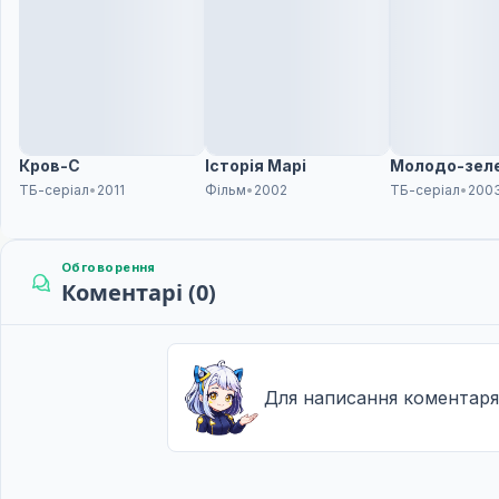
19 черв. 2024
Юхі та Ясумі хочуть прорватися
12
26 черв. 2024
Кров-С
Історія Марі
Молодо-зел
ТБ-серіал
•
2011
Фільм
•
2002
ТБ-серіал
•
200
Обговорення
Коментарі (0)
Для написання коментаря