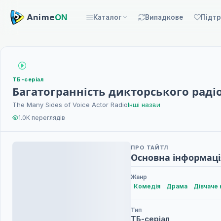
Anime
ON
Каталог
Випадкове
Підт
ТБ-серіал
Багатогранність дикторського раді
The Many Sides of Voice Actor Radio
Інші назви
1.0K переглядів
ПРО ТАЙТЛ
Основна інформаці
Жанр
Комедія
Драма
Дівчаче 
Тип
ТБ-серіал