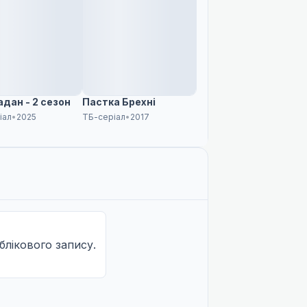
LV
дан - 2 сезон
Пастка Брехні
іал
•
2025
ТБ-серіал
•
2017
облікового запису.