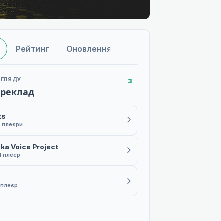
Рейтинг
Оновлення
ЕГЛЯДУ
3
ереклад
ts
2 плеєри
a Voice Project
1 плеєр
 плеєр