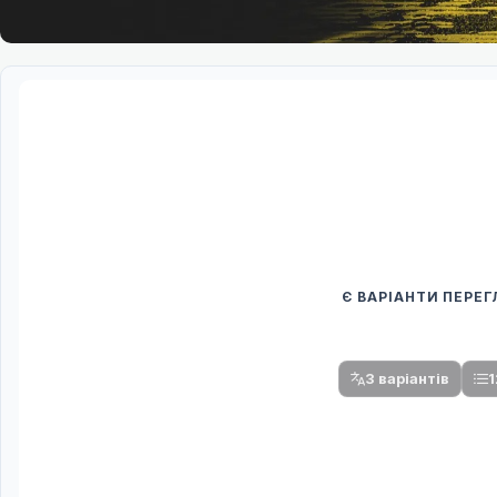
Є ВАРІАНТИ ПЕРЕ
Спочатку оберіть
Після вибору команди стануть доступни
3 варіантів
1