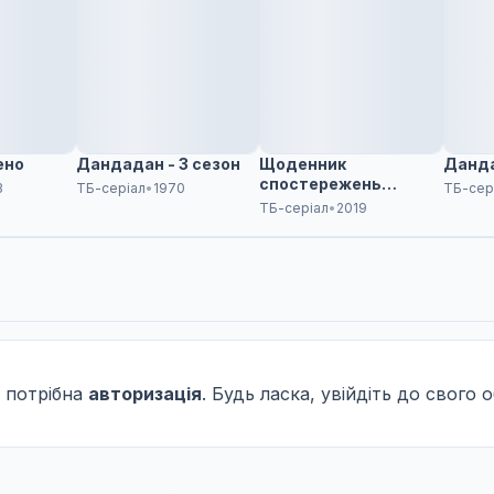
ено
Дандадан - 3 сезон
Щоденник
Данда
спостережень
3
ТБ-серіал
•
1970
ТБ-сер
Ятоґамочки
ТБ-серіал
•
2019
 потрібна
авторизація
. Будь ласка, увійдіть до свого 