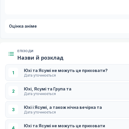
Оцінка аніме
ЕПІЗОДИ
Назви й розклад
Юхі та Ясумі не можуть це приховати?
1
Дата уточнюється
Юхі, Ясумі та Група та
2
Дата уточнюється
Юхі і Ясумі, а також нічна вечірка та
3
Дата уточнюється
Юхі та Ясумі не можуть це приховати
4