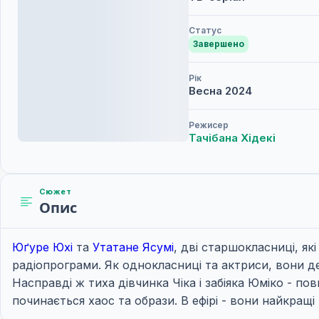
Статус
Завершено
Рік
Весна
2024
Режисер
Тачібана Хідекі
Сюжет
Опис
Юґуре Юхі
та
Утатане Ясумі
, дві старшокласниці, як
радіопрограми. Як однокласниці та актриси, вони 
Насправді ж тиха дівчинка Чіка і забіяка Юміко - п
починається хаос та образи. В ефірі - вони найкращі