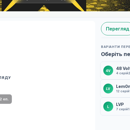
Перегляд
ВАРІАНТИ ПЕР
Оберіть п
48 Vol
4V
4 серій
ГЛЯДУ
 переклад
Lem0nk
LV
ми плеєр і список серій.
12 серій
2 еп.
LVP
L
7 серій
1