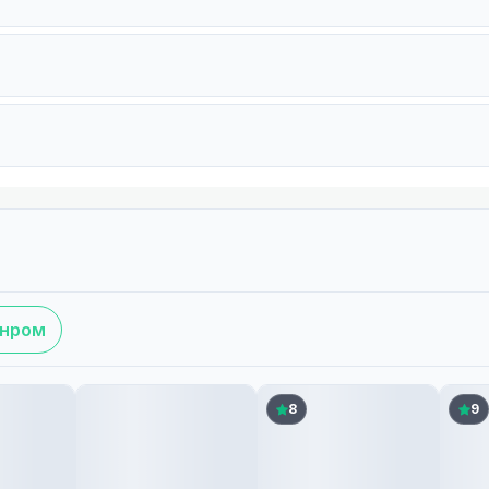
анром
8
9