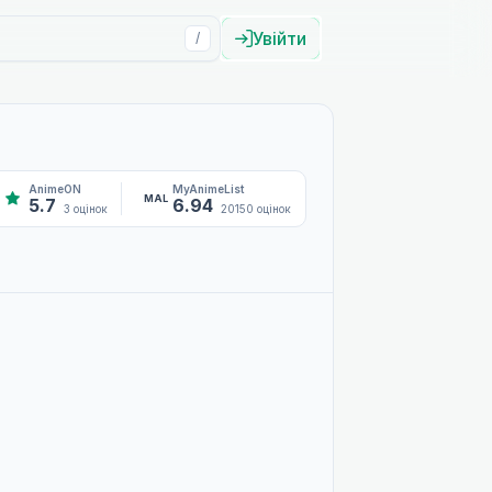
Увійти
/
AnimeON
MyAnimeList
MAL
5.7
6.94
3 оцінок
20150 оцінок