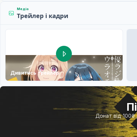
Медіа
Трейлер і кадри
Дивитись трейлер
П
Донат від 100₴