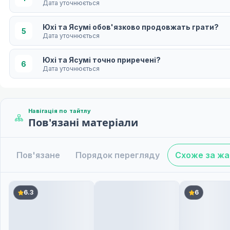
Дата уточнюється
Юхі та Ясумі обов'язково продовжать грати?
5
Дата уточнюється
Юхі та Ясумі точно приречені?
6
Дата уточнюється
Юхі та Ясумі просто не можуть здатися
7
Дата уточнюється
Навігація по тайтлу
Пов'язані матеріали
Юхі, Ясумі та Незадоволення та
8
29 трав. 2024
Пов'язане
Порядок перегляду
Схоже за ж
Юхі, Ясумі та Різдво
9
05 черв. 2024
Юхі, Ясумі, Мекуру і Отоме
6.3
6
10
12 черв. 2024
Після запису Юхі та Ясумі
11