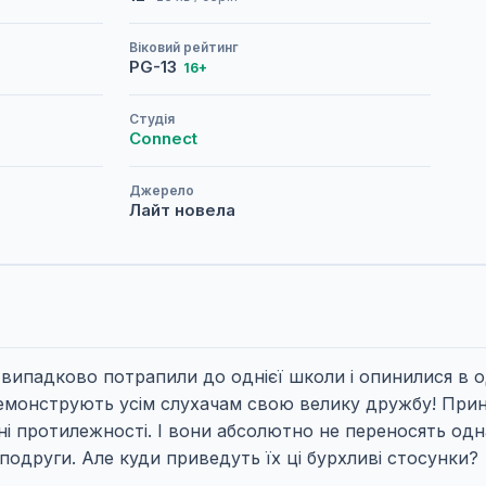
Віковий рейтинг
PG-13
16+
Студія
Connect
Джерело
Лайт новела
і випадково потрапили до однієї школи і опинилися в 
демонструють усім слухачам свою велику дружбу! Прин
овні протилежності. І вони абсолютно не переносять од
 подруги. Але куди приведуть їх ці бурхливі стосунки?