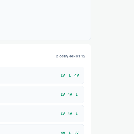
12 озвучено
з 12
LV
L
4V
LV
4V
L
LV
4V
L
4V
L
LV