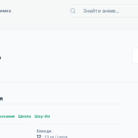
римка
о
я
кохання
Школа
Шоу-біз
Епізоди
12
· 23 хв / серія