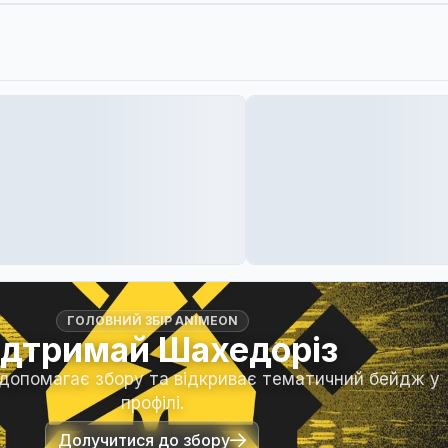
ГОЛОВНИЙ ЗБІР ANIMEON
ідтримай Шахедоріз
 допомагає збору та відкриває тематичний бейдж у
профілі.
Долучитися до збору