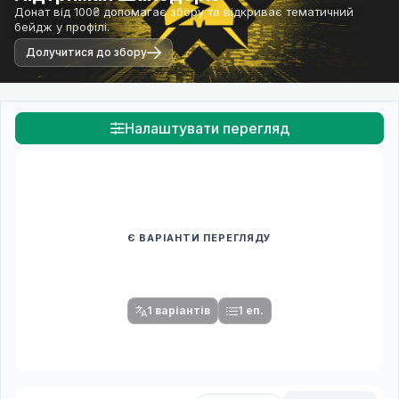
Донат від 100₴ допомагає збору та відкриває тематичний
бейдж у профілі.
Долучитися до збору
Налаштувати перегляд
Є ВАРІАНТИ ПЕРЕГЛЯДУ
Спочатку оберіть переклад
Після вибору команди стануть доступними плеєр і список
серій.
1 варіантів
1 еп.