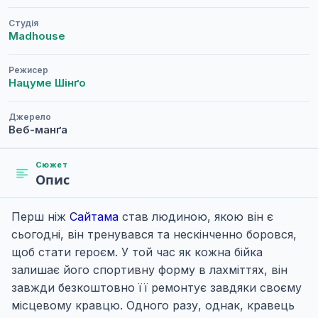
Студія
Madhouse
Режисер
Нацуме Шінґо
Джерело
Веб-манґа
Сюжет
Опис
Перш ніж
Сайтама
став людиною, якою він є
сьогодні, він тренувався та нескінченно боровся,
щоб стати героєм. У той час як кожна бійка
залишає його спортивну форму в лахміттях, він
завжди безкоштовно її ремонтує завдяки своєму
місцевому кравцю. Одного разу, однак, кравець