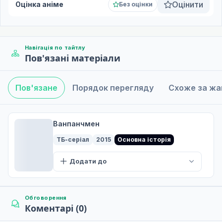
Оцінити
Оцінка аніме
Без оцінки
Навігація по тайтлу
Пов'язані матеріали
Пов'язане
Порядок перегляду
Схоже за ж
Ванпанчмен
ТБ-серіал
2015
Основна історія
Додати до
Обговорення
Коментарі (0)