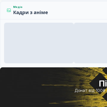
Медіа
Кадри з аніме
П
Донат від 100₴