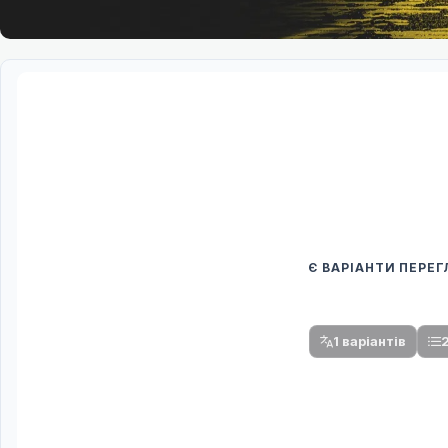
Є ВАРІАНТИ ПЕРЕ
Спочатку оберіть
Після вибору команди стануть доступни
1 варіантів
2