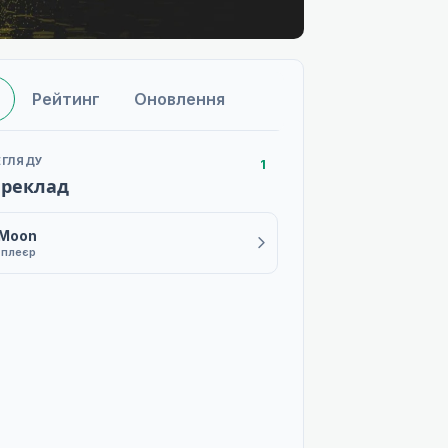
Рейтинг
Оновлення
ЕГЛЯДУ
1
ереклад
 Moon
 плеєр