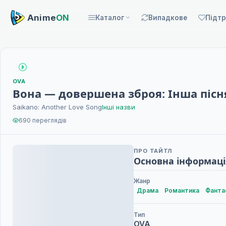
Anime
ON
Каталог
Випадкове
Підт
OVA
Вона — довершена зброя: Інша пісн
Saikano: Another Love Song
Інші назви
690 переглядів
ПРО ТАЙТЛ
Основна інформаці
Жанр
Драма
Романтика
Фанта
Тип
OVA