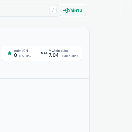
Увійти
/
AnimeON
MyAnimeList
MAL
0
7.04
0 оцінок
8610 оцінок