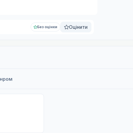
Оцінити
Без оцінки
анром