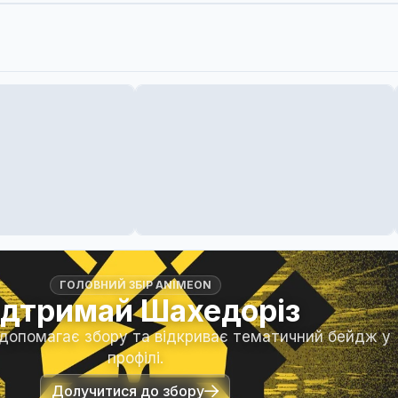
ГОЛОВНИЙ ЗБІР ANIMEON
ідтримай Шахедоріз
 допомагає збору та відкриває тематичний бейдж у
профілі.
Долучитися до збору