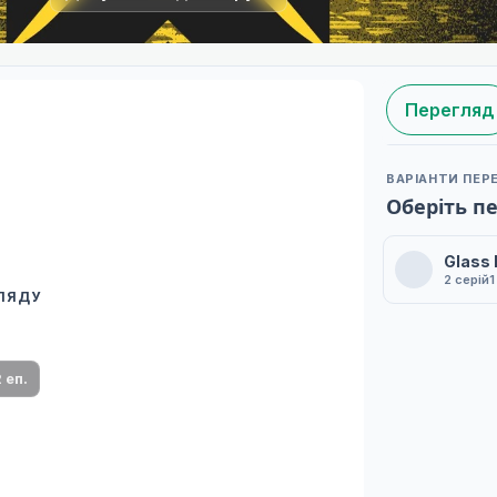
Перегляд
ВАРІАНТИ ПЕР
Оберіть п
Glass
2 серій
1
ГЛЯДУ
 переклад
ми плеєр і список серій.
 еп.