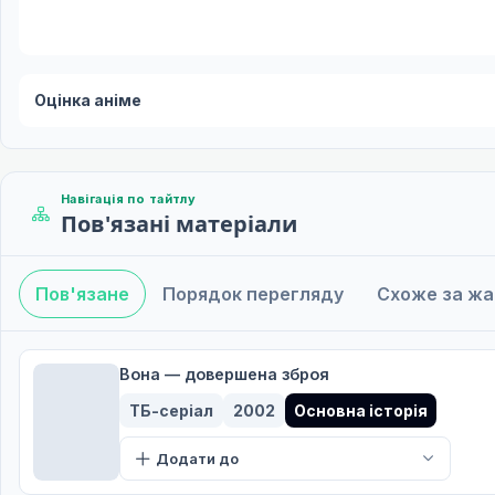
Оцінка аніме
Навігація по тайтлу
Пов'язані матеріали
Пов'язане
Порядок перегляду
Схоже за ж
Вона — довершена зброя
ТБ-серіал
2002
Основна історія
Додати до