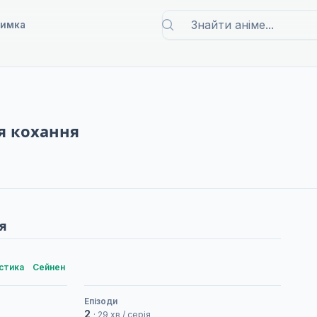
римка
я кохання
я
стика
Сейнен
Епізоди
2
· 29 хв / серія