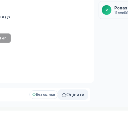
Ponas
P
11 серій
ГЛЯДУ
 переклад
ми плеєр і список серій.
1 еп.
Оцінити
Без оцінки