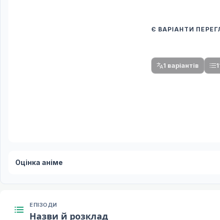
Є ВАРІАНТИ ПЕРЕ
Спочатку оберіть
Після вибору команди стануть доступни
1 варіантів
1
Оцінка аніме
ЕПІЗОДИ
Назви й розклад