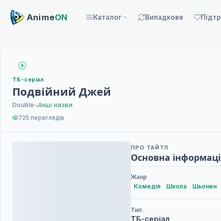
Anime
ON
Каталог
Випадкове
Підт
ТБ-серіал
Подвійний Джей
Double-J
Інші назви
725 переглядів
ПРО ТАЙТЛ
Основна інформаці
Жанр
Комедія
Школа
Шьонен
Тип
ТБ-серіал