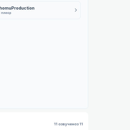
homuProduction
1 плеєр
11 озвучено
з 11