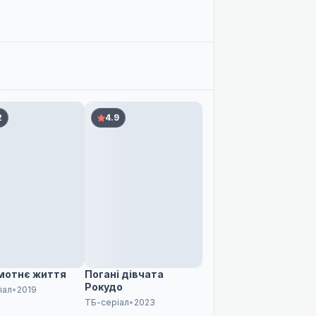
P
P
2
4.9
P
P
мотнє життя
Погані дівчата
Рокудо
іал
•
2019
ТБ-серіал
•
2023