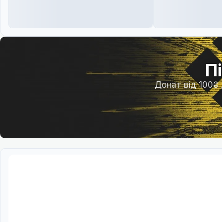
П
Донат від 100₴