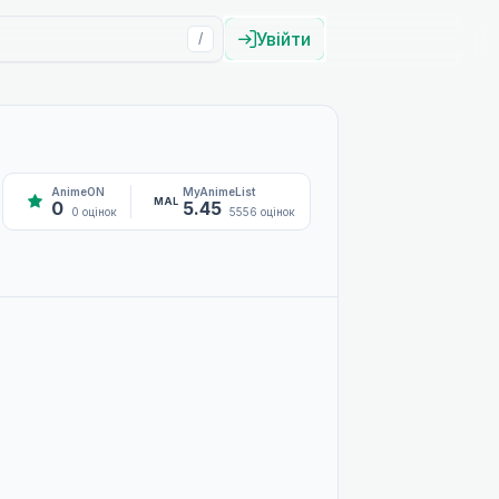
Увійти
/
AnimeON
MyAnimeList
MAL
0
5.45
0 оцінок
5556 оцінок