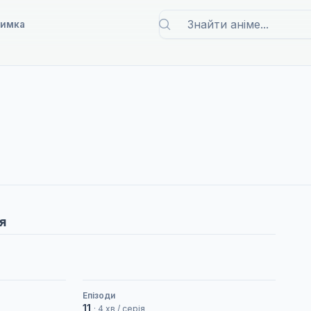
римка
я
Епізоди
11
· 4 хв / серія