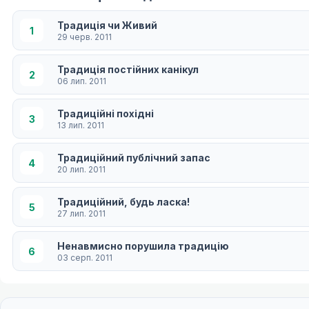
Традиція чи Живий
1
29 черв. 2011
Традиція постійних канікул
2
06 лип. 2011
Традиційні похідні
3
13 лип. 2011
Традиційний публічний запас
4
20 лип. 2011
Традиційний, будь ласка!
5
27 лип. 2011
Ненавмисно порушила традицію
6
03 серп. 2011
Техніки обробки скла, що передаються з тради
7
10 серп. 2011