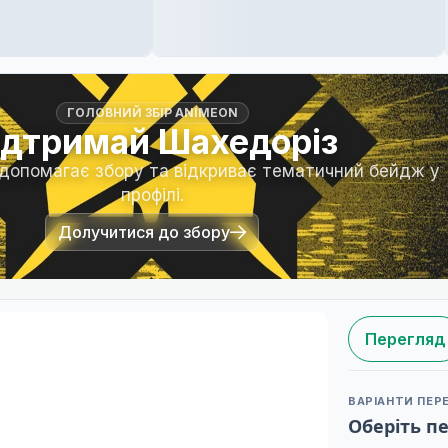
ГОЛОВНИЙ ЗБІР ANIMEON
ідтримай Шахедоріз
 допомагає збору та відкриває тематичний бейдж у
профілі.
Долучитися до збору
Перегляд
ВАРІАНТИ ПЕР
Оберіть п