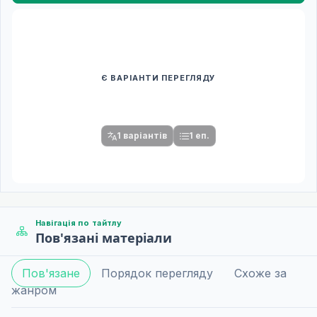
Є ВАРІАНТИ ПЕРЕГЛЯДУ
Спочатку оберіть переклад
Після вибору команди стануть доступними плеєр і список
серій.
1 варіантів
1 еп.
Навігація по тайтлу
Пов'язані матеріали
Пов'язане
Порядок перегляду
Схоже за
жанром