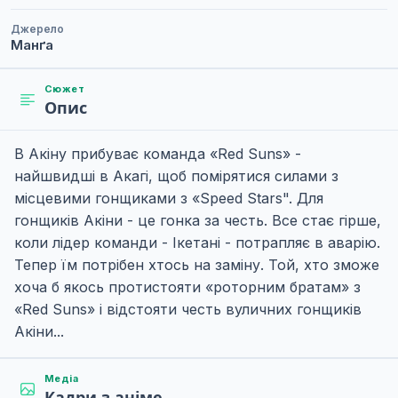
Джерело
Манґа
Сюжет
Опис
В Акіну прибуває команда «Red Suns» -
найшвидші в Акагі, щоб помірятися силами з
місцевими гонщиками з «Speed ​​Stars". Для
гонщиків Акіни - це гонка за честь. Все стає гірше,
коли лідер команди - Ікетані - потрапляє в аварію.
Тепер їм потрібен хтось на заміну. Той, хто зможе
хоча б якось протистояти «роторним братам» з
«Red Suns» і відстояти честь вуличних гонщиків
Акіни...
Медіа
Кадри з аніме