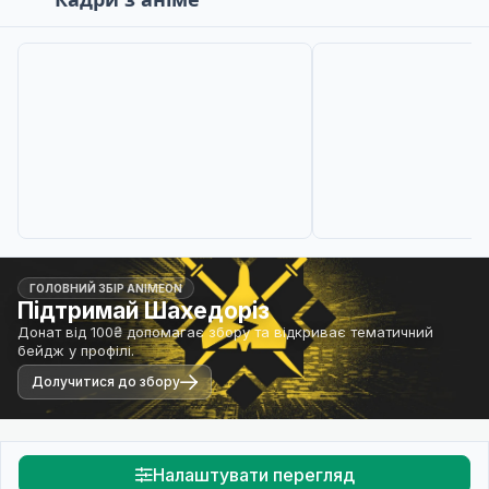
ГОЛОВНИЙ ЗБІР ANIMEON
Підтримай Шахедоріз
Донат від 100₴ допомагає збору та відкриває тематичний
бейдж у профілі.
Долучитися до збору
Налаштувати перегляд