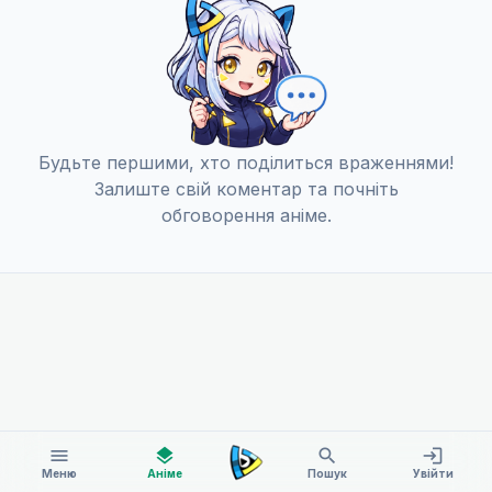
Будьте першими, хто поділиться враженнями!
Залиште свій коментар та почніть
обговорення аніме.
menu
layers
search
login
Меню
Аніме
Пошук
Увійти