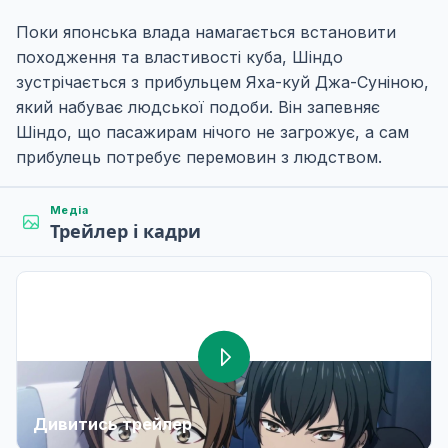
Поки японська влада намагається встановити
походження та властивості куба, Шіндо
зустрічається з прибульцем Яха-куй Джа-Суніною,
який набуває людської подоби. Він запевняє
Шіндо, що пасажирам нічого не загрожує, а сам
прибулець потребує перемовин з людством.
Медіа
Трейлер і кадри
Дивитись трейлер