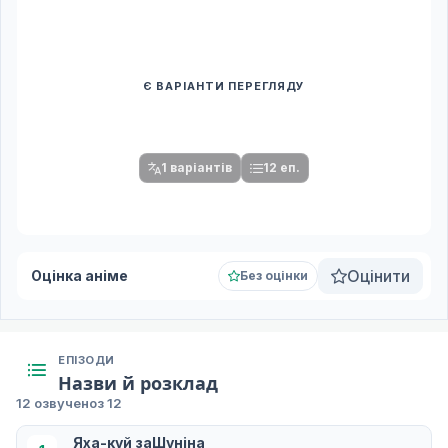
Є ВАРІАНТИ ПЕРЕГЛЯДУ
Спочатку оберіть переклад
Після вибору команди стануть доступними плеєр і список
серій.
1 варіантів
12 еп.
Оцінити
Оцінка аніме
Без оцінки
ЕПІЗОДИ
Назви й розклад
12 озвучено
з 12
Яха-куй заШуніна