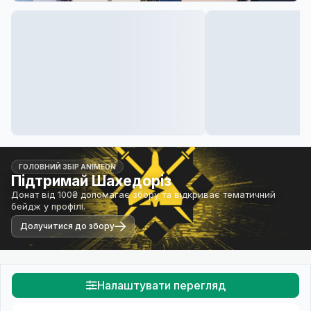
ГОЛОВНИЙ ЗБІР ANIMEON
Підтримай Шахедоріз
Донат від 100₴ допомагає збору та відкриває тематичний
бейдж у профілі.
Долучитися до збору
Налаштувати перегляд