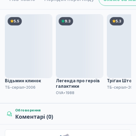
Тетрок
6
12 трав. 2017
5.5
9.3
5.3
Санса
7
26 трав. 2017
Талнел
8
02 черв. 2017
Відьмин клинок
Легенда про героїв
Тріґан Штор
галактики
ТБ-серіал
•
2006
ТБ-серіал
•
202
OVA
•
1988
Наноміс-гейн
9
09 черв. 2017
Обговорення
Коментарі (0)
Тованосаківа
10