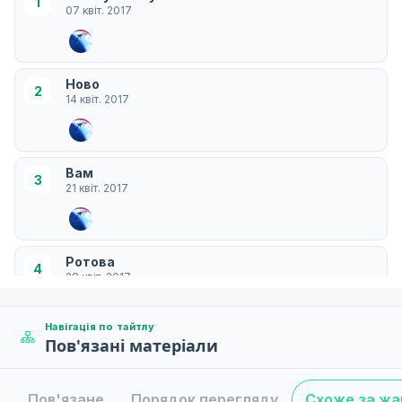
1
07 квіт. 2017
Ново
2
14 квіт. 2017
Вам
3
21 квіт. 2017
Ротова
4
28 квіт. 2017
Навігація по тайтлу
Пов'язані матеріали
Нанока
5
05 трав. 2017
Пов'язане
Порядок перегляду
Схоже за ж