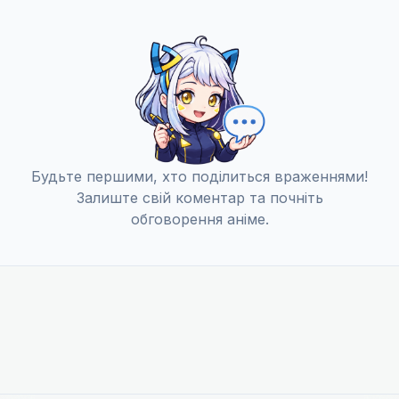
Цей паршивий світ насправді закінчиться
12
Дата уточнюється
Будьте першими, хто поділиться враженнями!
Залиште свій коментар та почніть
обговорення аніме.