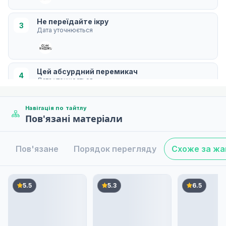
Не переїдайте ікру
3
Дата уточнюється
Цей абсурдний перемикач
4
Дата уточнюється
Навігація по тайтлу
Пов'язані матеріали
Сексуальний Санта запалює святу ніч
5
Дата уточнюється
Пов'язане
Порядок перегляду
Схоже за ж
Груди для бабака, повітряний балон для акули
6
Дата уточнюється
5.5
5.3
6.5
Примирення — це початок нової сварки
7