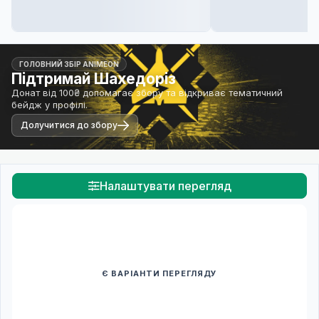
ГОЛОВНИЙ ЗБІР ANIMEON
Підтримай Шахедоріз
Донат від 100₴ допомагає збору та відкриває тематичний
бейдж у профілі.
Долучитися до збору
Налаштувати перегляд
Є ВАРІАНТИ ПЕРЕГЛЯДУ
Спочатку оберіть переклад
Після вибору команди стануть доступними плеєр і список
серій.