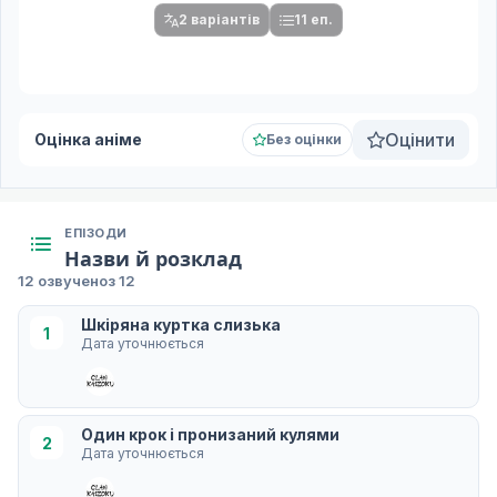
2 варіантів
11 еп.
Оцінити
Оцінка аніме
Без оцінки
ЕПІЗОДИ
Назви й розклад
12 озвучено
з 12
Шкіряна куртка слизька
1
Дата уточнюється
Один крок і пронизаний кулями
2
Дата уточнюється