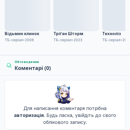
Дата уточнюється
Зомбі віддають перевагу торговим центрам?
8
Дата уточнюється
Відьмин клинок
Тріґан Шторм
Техноліз
ТБ-серіал
•
2006
ТБ-серіал
•
2023
ТБ-серіал
•
200
Унція енергетичного напою коштує фунта ліків
9
Дата уточнюється
Обговорення
Коментарі (0)
Тебе завжди немає, коли я хочу тебе вдарити
10
Дата уточнюється
Для написання коментаря потрібна
Коли ти бажаєш на зірку, зірка має гітару і парфу
11
авторизація
. Будь ласка, увійдіть до свого
Дата уточнюється
облікового запису.