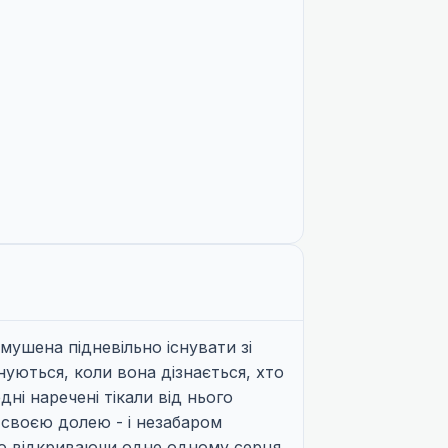
ушена підневільно існувати зі
уються, коли вона дізнається, хто
ні наречені тікали від нього
 своєю долею - і незабаром
ово відкриваючи одне одному серця,