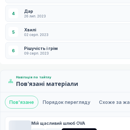
Дар
4
26 лип. 2023
Хвилі
5
02 серп. 2023
Рішучість і грім
6
09 серп. 2023
Гламурна леді літа
7
16 серп. 2023
Навігація по тайтлу
Пов'язані матеріали
Кошмари та зловісні тіні
8
23 серп. 2023
Пов'язане
Порядок перегляду
Схоже за ж
Потонувши у снах
9
30 серп. 2023
Літні квіти сакури та помилка
Мій щасливий шлюб OVA
10
06 вер. 2023