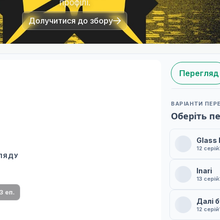
профілі.
Долучитися до збору
Перегляд
ВАРІАНТИ ПЕР
Оберіть п
Glass
12 серій
ГЛЯДУ
 переклад
Inari
ми плеєр і список серій.
13 серій
3 еп.
Далі 
12 серій