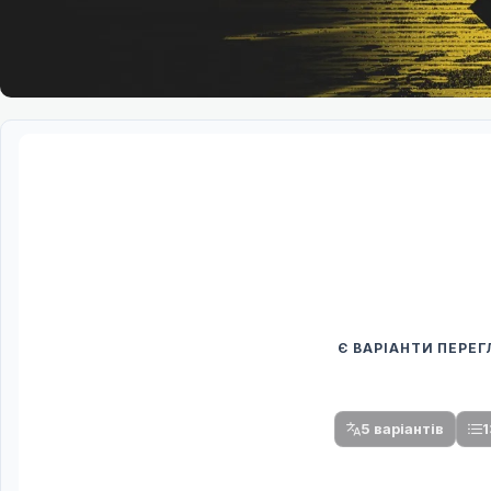
Є ВАРІАНТИ ПЕРЕ
Спочатку оберіть
Після вибору команди стануть доступни
5 варіантів
1