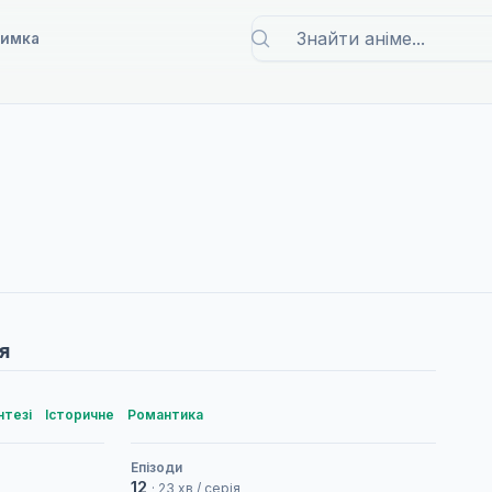
римка
я
нтезі
Історичне
Романтика
Епізоди
12
· 23 хв / серія