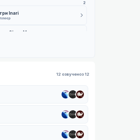
2
ри Inari
 плеєр
три Glass Moon
1 плеєр
12 озвучено
з 12