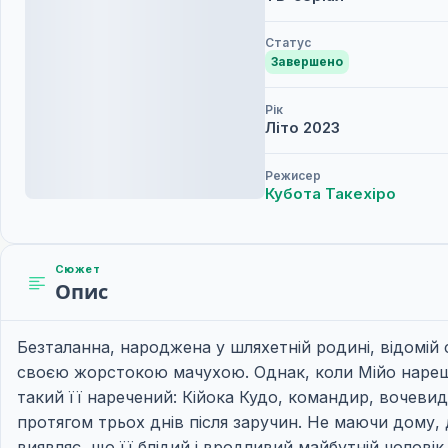
Статус
Завершено
Рік
Літо
2023
Режисер
Кубота Такехіро
Сюжет
Опис
Безталанна, народжена у шляхетній родині, відомій
своєю жорстокою мачухою. Однак, коли Мійо нарешті
такий її наречений: Кійока Кудо, командир, вочевидь
протягом трьох днів після заручин. Не маючи дому, 
виявляє, що її блідий і вродливий майбутній чолові