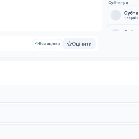
Субтитри
Субтит
1 серій
1
Субти
12 серій
Оцінити
Без оцінки