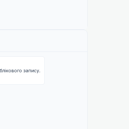
Не озвучена
облікового запису.