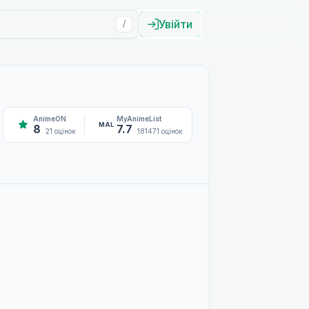
Увійти
/
AnimeON
MyAnimeList
MAL
8
7.7
21 оцінок
181471 оцінок