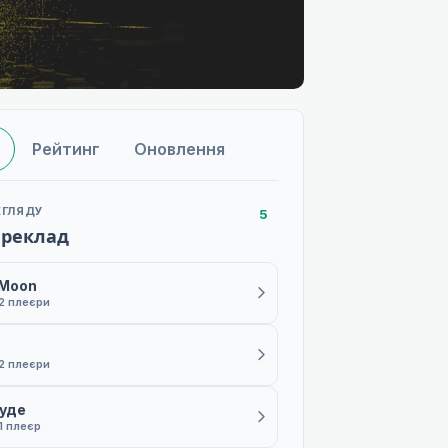
Рейтинг
Оновлення
ЕГЛЯДУ
5
ереклад
 Moon
2 плеєри
2 плеєри
буде
1 плеєр