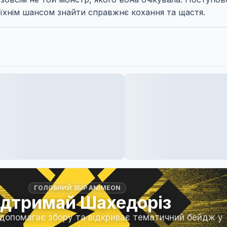
їхнім шансом знайти справжнє кохання та щастя.
ГОЛОВНИЙ ЗБІР ANIMEON
ідтримай Шахедоріз
 допомагає збору та відкриває тематичний бейдж у