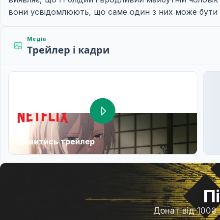
вони усвідомлюють, що саме один з них може бути 
Медіа
Трейлер і кадри
Дивитись трейлер
П
Донат від 100₴