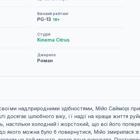
Віковий рейтинг
PG-13
16+
Студія
Kinema Citrus
Джерело
Роман
 своїми надприродними здібностями, Мійо Сайморі прим
 досягає шлюбного віку, її надії на краще життя руйн
, настільки холодний і жорстокий, що всі його поперед
до якого можна було б повернутися, Мійо змирилася зі
к зовсім не той монстр, якого вона очікувала. Поступ