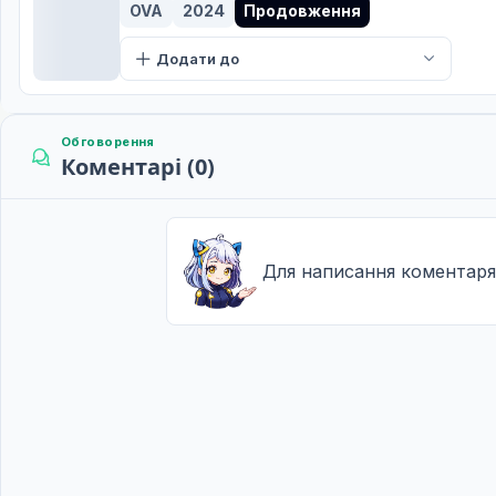
OVA
2024
Продовження
Спадщина моєї матері
11
Додати до
13 вер. 2023
Світло в темряві
12
20 вер. 2023
Обговорення
Коментарі (0)
13 епізод
13
Дата уточнюється
Для написання коментаря