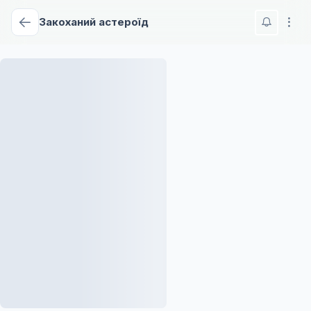
Закоханий астероїд