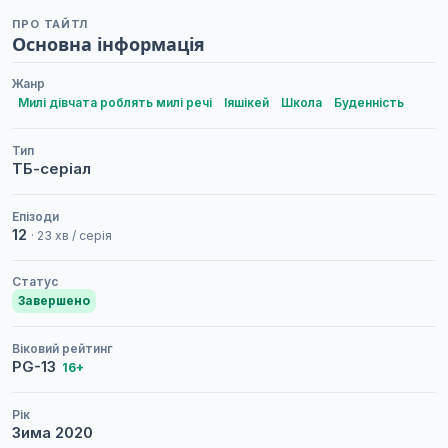
ПРО ТАЙТЛ
Основна інформація
Жанр
Милі дівчата роблять милі речі
Іяшікей
Школа
Буденність
Тип
ТБ-серіал
Епізоди
12
· 23 хв / серія
Статус
Завершено
Віковий рейтинг
PG-13
16+
Рік
Зима
2020