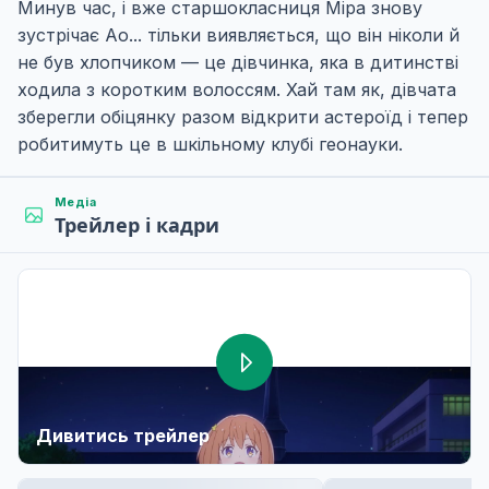
Минув час, і вже старшокласниця Міра знову
зустрічає Ао... тільки виявляється, що він ніколи й
не був хлопчиком — це дівчинка, яка в дитинстві
ходила з коротким волоссям. Хай там як, дівчата
зберегли обіцянку разом відкрити астероїд і тепер
робитимуть це в шкільному клубі геонауки.
Медіа
Трейлер і кадри
Дивитись трейлер