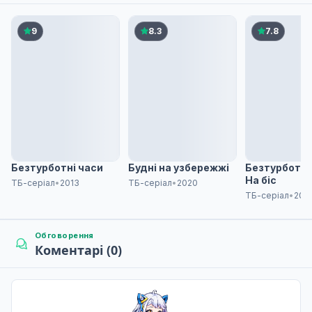
Фестиваль Хошідзакі!
6
07 лют. 2020
9
8.3
7.8
Зоряне небо — це машина часу
7
21 лют. 2020
Зимовий діамант
8
28 лют. 2020
Безтурботні часи
Будні на узбережжі
Безтурботні 
На біс
ТБ-серіал
•
2013
ТБ-серіал
•
2020
ТБ-серіал
•
201
Справжні почуття
9
06 бер. 2020
Обговорення
Коментарі (0)
Дощ з час від часу ворожіння
10
13 бер. 2020