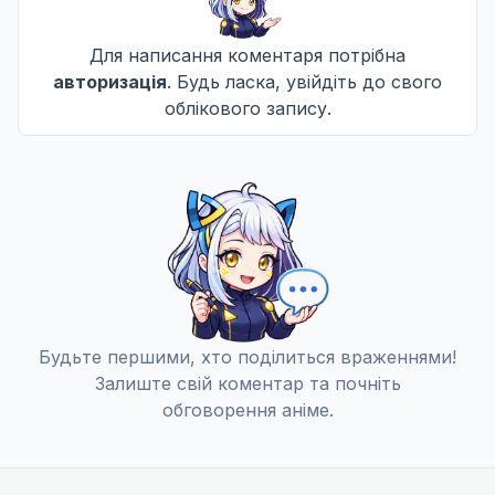
Для написання коментаря потрібна
Виклик «Сяюча Зірка»!
11
авторизація
. Будь ласка, увійдіть до свого
20 бер. 2020
облікового запису.
З'єднаний космос
12
27 бер. 2020
Будьте першими, хто поділиться враженнями!
Залиште свій коментар та почніть
обговорення аніме.