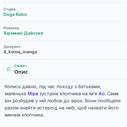
Студія
Doga Kobo
Режисер
Хірамакі Дайсуке
Джерело
4_koma_manga
Сюжет
Опис
Колись давно, під час походу з батьками,
маленька
Міра
зустріла хлопчика на ім'я
Ао
. Саме
він розбудив у ній любов до зірок. Вони пообіцяли
разом знайти астероїд на небі, щоб назвати його
іменем хлопчика.