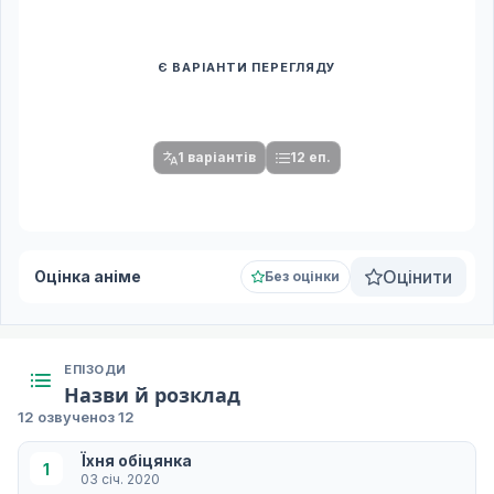
Є ВАРІАНТИ ПЕРЕГЛЯДУ
Спочатку оберіть переклад
Після вибору команди стануть доступними плеєр і список
серій.
1 варіантів
12 еп.
Оцінити
Оцінка аніме
Без оцінки
ЕПІЗОДИ
Назви й розклад
12 озвучено
з 12
Їхня обіцянка
1
03 січ. 2020