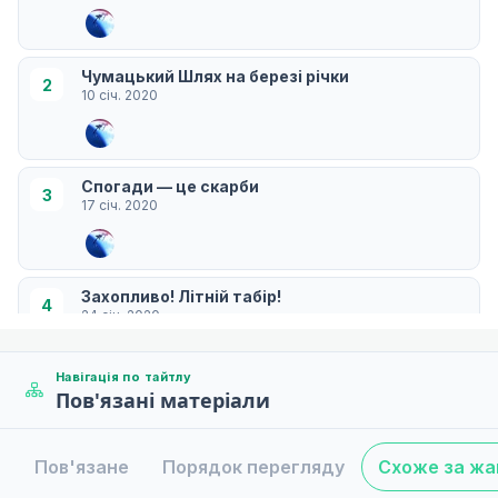
Чумацький Шлях на березі річки
2
10 січ. 2020
Спогади — це скарби
3
17 січ. 2020
Захопливо! Літній табір!
4
24 січ. 2020
Навігація по тайтлу
Пов'язані матеріали
Літні канікули всіх
5
31 січ. 2020
Пов'язане
Порядок перегляду
Схоже за ж