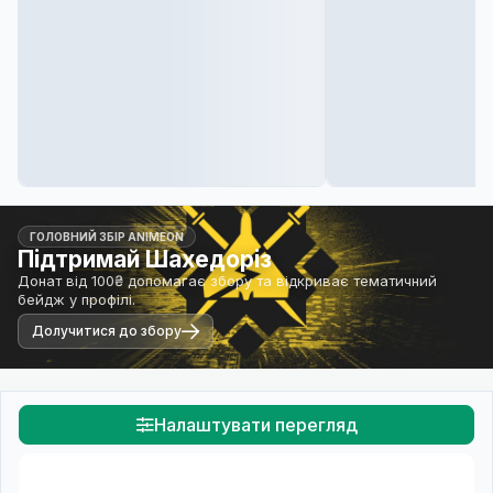
ГОЛОВНИЙ ЗБІР ANIMEON
Підтримай Шахедоріз
Донат від 100₴ допомагає збору та відкриває тематичний
бейдж у профілі.
Долучитися до збору
Налаштувати перегляд