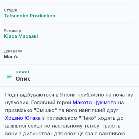
Студія
Tatsunoko Production
Режисер
Юаса Масаакі
Джерело
Манґа
Сюжет
Опис
Події відбуваються в Японії приблизно на початку
нульових. Головний герой
Макото Цукімото
на
призвісько "Смішко" та його найліпший друг
Хошіно Ютака
з призвіськом "Пеко" ходять до
шкільної секції по настільному тенісу, грають
вони з дитинства і для обох ця гра є важливою