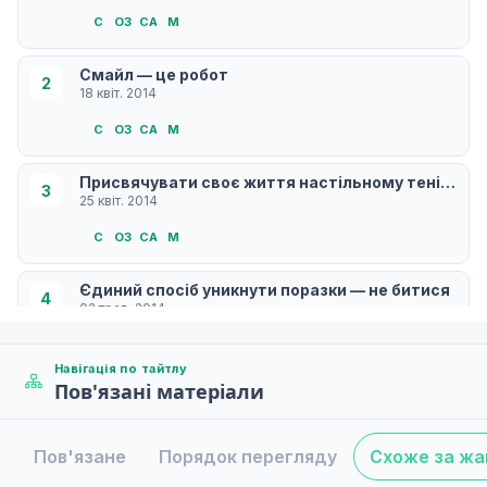
С
ОЗ
СA
М
Смайл — це робот
2
18 квіт. 2014
С
ОЗ
СA
М
Присвячувати своє життя настільному тенісу —
3
25 квіт. 2014
С
ОЗ
СA
М
Єдиний спосіб уникнути поразки — не битися
4
02 трав. 2014
С
ОЗ
СA
М
Навігація по тайтлу
Пов'язані матеріали
Де я помилився?
5
09 трав. 2014
С
ОЗ
СA
М
Пов'язане
Порядок перегляду
Схоже за ж