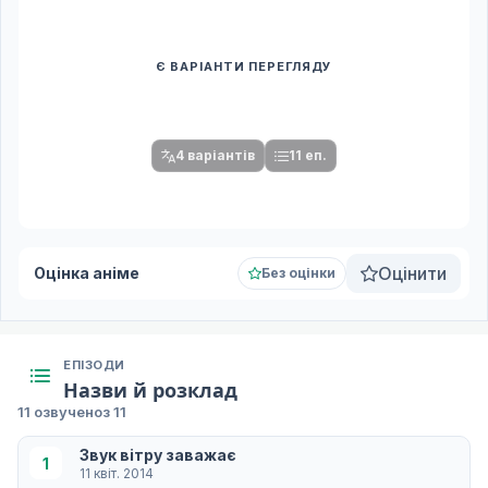
Є ВАРІАНТИ ПЕРЕГЛЯДУ
Спочатку оберіть переклад
Після вибору команди стануть доступними плеєр і список
серій.
4 варіантів
11 еп.
Оцінити
Оцінка аніме
Без оцінки
ЕПІЗОДИ
Назви й розклад
11 озвучено
з 11
Звук вітру заважає
1
11 квіт. 2014