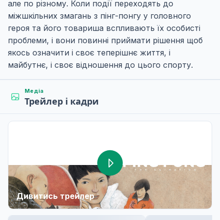
але по різному. Коли події переходять до
міжшкільних змагань з пінг-понгу у головного
героя та його товариша вспливають їх особисті
проблеми, і вони повинні приймати рішення щоб
якось означити і своє теперішнє життя, і
майбутнє, і своє відношення до цього спорту.
Медіа
Трейлер і кадри
Дивитись трейлер