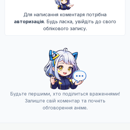
С
ОЗ
СA
М
Для написання коментаря потрібна
Кров на смак як залізо
11
авторизація
. Будь ласка, увійдіть до свого
20 черв. 2014
облікового запису.
С
ОЗ
СA
М
Будьте першими, хто поділиться враженнями!
Залиште свій коментар та почніть
обговорення аніме.