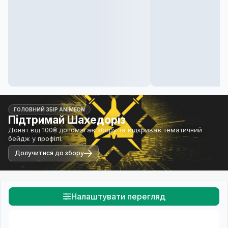
ГОЛОВНИЙ ЗБІР ANIMEON
Підтримай Шахедоріз
Донат від 100₴ допомагає збору та відкриває тематичний
бейдж у профілі.
Долучитися до збору
Налаштувати перегляд