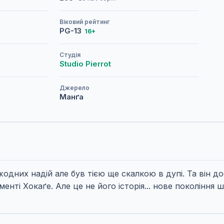
Віковий рейтинг
PG-13
16+
Студія
Studio Pierrot
Джерело
Манґа
дних надій але був тією ще скалкою в дупі. Та він дос
енті Хокаґе. Але це не його історія... нове покоління 