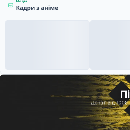
Медіа
Кадри з аніме
П
Донат від 100₴