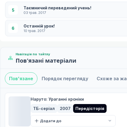
Таємничий переведений учень!
5
03 трав. 2017
Останній урок!
6
10 трав. 2017
Любов і картопляні чіпси!
7
17 трав. 2017
Навігація по тайтлу
Пов'язані матеріали
Одкровення Сну
8
24 трав. 2017
Пов'язане
Порядок перегляду
Схоже за ж
Доказ себе
9
31 трав. 2017
Інцидент із привидом: розслідування починаєт
Наруто: Ураганні хроніки
10
07 черв. 2017
ТБ-серіал
2007
Передісторія
Тінь Майстра
11
Додати до
14 черв. 2017