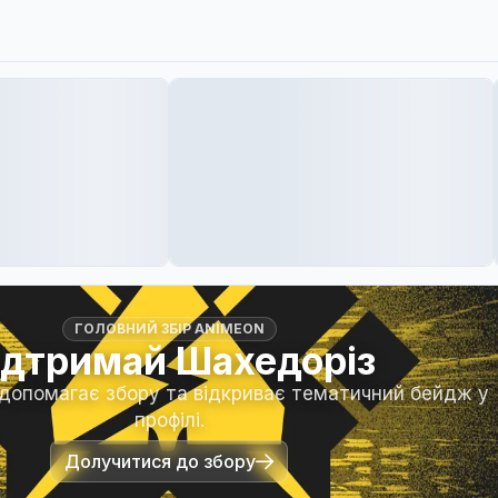
ГОЛОВНИЙ ЗБІР ANIMEON
ідтримай Шахедоріз
 допомагає збору та відкриває тематичний бейдж у
профілі.
Долучитися до збору