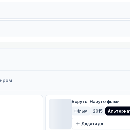
анром
ься!
Боруто: Наруто фільм
Фільм
2015
Альтернат
Додати до