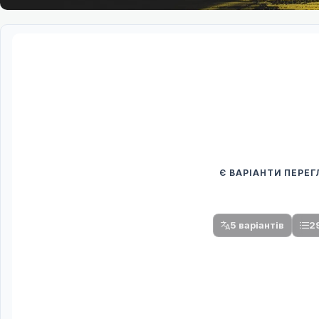
Є ВАРІАНТИ ПЕРЕ
Спочатку оберіть
Після вибору команди стануть доступни
5 варіантів
29