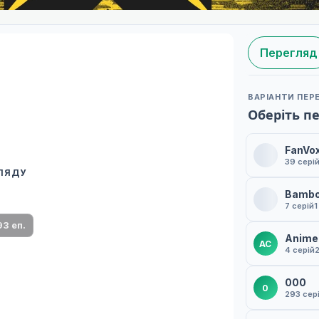
Перегляд
ВАРІАНТИ ПЕР
Оберіть п
FanVo
39 сері
ГЛЯДУ
 переклад
Bamb
ми плеєр і список серій.
7 серій
1
3 еп.
Anime
AC
4 серій
000
0
293 сер