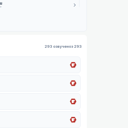
u
1 плеєр
293 озвучено
з 293