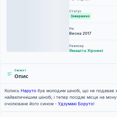
Статус
Завершено
Рік
Весна
2017
Режисер
Ямашіта Хіроюкі
Сюжет
Опис
Колись
Наруто
був молодим шінобі, що не подавав жо
найвеличнішим шінобі, і тепер посідає місце на монум
очолюване його сином -
Удзумакі Боруто
!