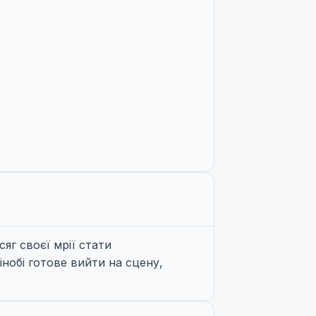
яг своєї мрії стати
шінобі готове вийти на сцену,