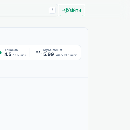
Увійти
/
AnimeON
MyAnimeList
MAL
4.5
5.99
17 оцінок
467773 оцінок