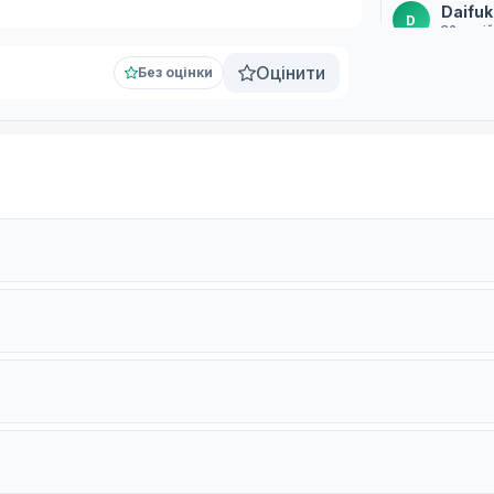
Daifuk
D
32 серій
Оцінити
Без оцінки