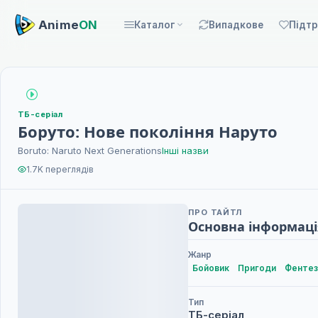
Anime
ON
Каталог
Випадкове
Підт
ТБ-серіал
Боруто: Нове покоління Наруто
Boruto: Naruto Next Generations
Інші назви
1.7K переглядів
ПРО ТАЙТЛ
Основна інформаці
Жанр
Бойовик
Пригоди
Фентез
Тип
ТБ-серіал