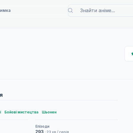
римка
я
і
Бойові мистецтва
Шьонен
Епізоди
293
· 23 хв / серія