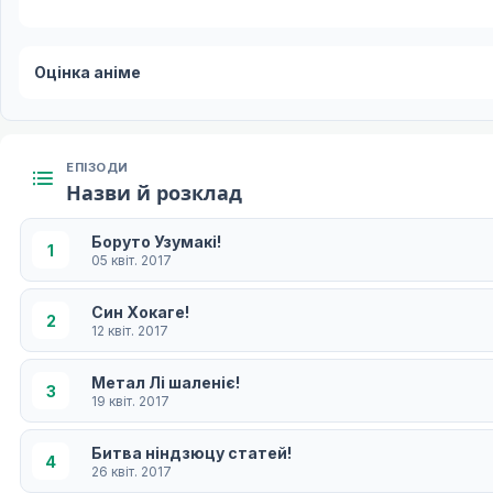
Оцінка аніме
ЕПІЗОДИ
Назви й розклад
Боруто Узумакі!
1
05 квіт. 2017
Син Хокаге!
2
12 квіт. 2017
Метал Лі шаленіє!
3
19 квіт. 2017
Битва ніндзюцу статей!
4
26 квіт. 2017