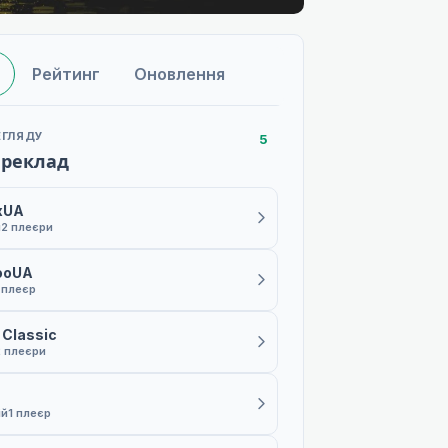
Рейтинг
Оновлення
ЕГЛЯДУ
5
ереклад
xUA
й
2 плеєри
ooUA
 плеєр
 Classic
2 плеєри
ій
1 плеєр