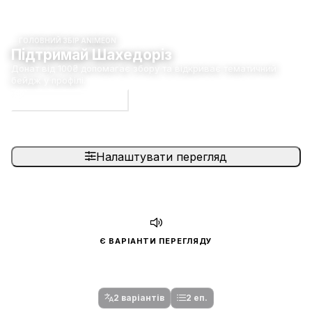
ГОЛОВНИЙ ЗБІР ANIMEON
Підтримай Шахедоріз
Донат від 100₴ допомагає збору та відкриває тематичний
бейдж у профілі.
Долучитися до збору
Налаштувати перегляд
Є ВАРІАНТИ ПЕРЕГЛЯДУ
Спочатку оберіть переклад
Після вибору команди стануть доступними плеєр і список
серій.
2 варіантів
2 еп.