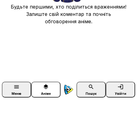
Будьте першими, хто поділиться враженнями!
Залиште свій коментар та почніть
обговорення аніме.
menu
layers
search
login
Меню
Аніме
Пошук
Увійти