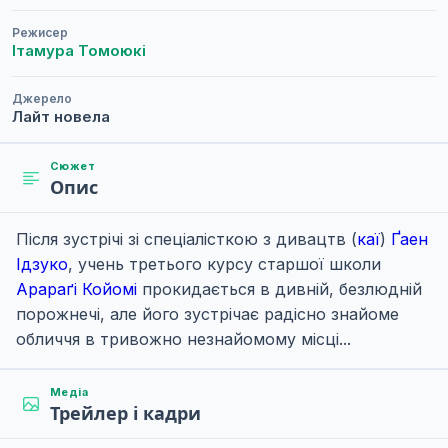
Режисер
Ітамура Томоюкі
Джерело
Лайт новела
Сюжет
Опис
Після зустрічі зі спеціалісткою з дивацтв (
каї
)
Ґаен
Ідзуко
, учень третього курсу старшої школи
Арараґі Койомі
прокидається в дивній, безлюдній
порожнечі, але його зустрічає радісно знайоме
обличчя в тривожно незнайомому місці...
Медіа
Трейлер і кадри