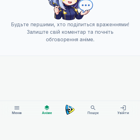
Будьте першими, хто поділиться враженнями!
Залиште свій коментар та почніть
обговорення аніме.
menu
layers
search
login
Меню
Аніме
Пошук
Увійти