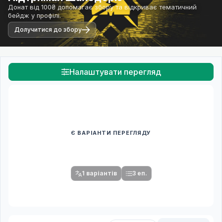
Донат від 100₴ допомагає збору та відкриває тематичний
бейдж у профілі.
Долучитися до збору
Налаштувати перегляд
Є ВАРІАНТИ ПЕРЕГЛЯДУ
Спочатку оберіть переклад
Після вибору команди стануть доступними плеєр і список
серій.
1 варіантів
3 еп.