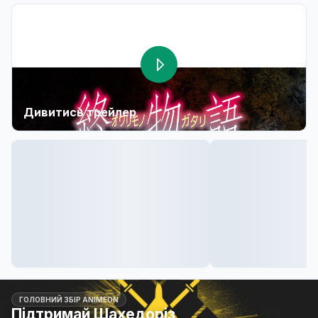
Дивитись трейлер
ГОЛОВНИЙ ЗБІР ANIMEON
Підтримай Шахедоріз