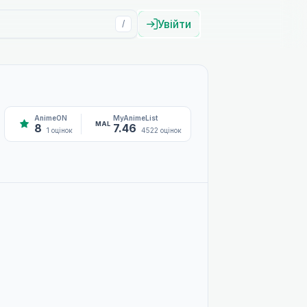
Увійти
/
AnimeON
MyAnimeList
MAL
8
7.46
1 оцінок
4522 оцінок