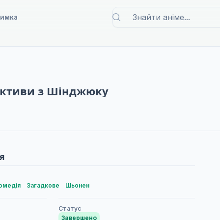
римка
ективи з Шінджюку
я
омедія
Загадкове
Шьонен
Статус
Завершено