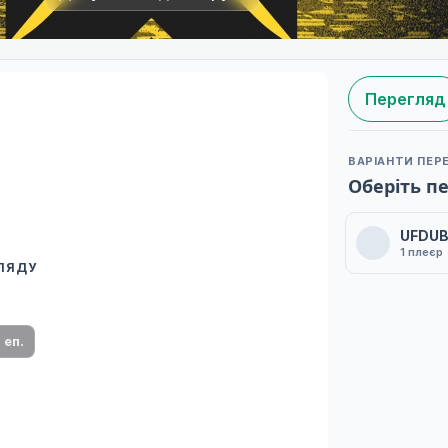
Перегляд
ВАРІАНТИ ПЕР
Оберіть п
UFDU
1 плеєр
ГЛЯДУ
 переклад
ми плеєр і список серій.
1 еп.