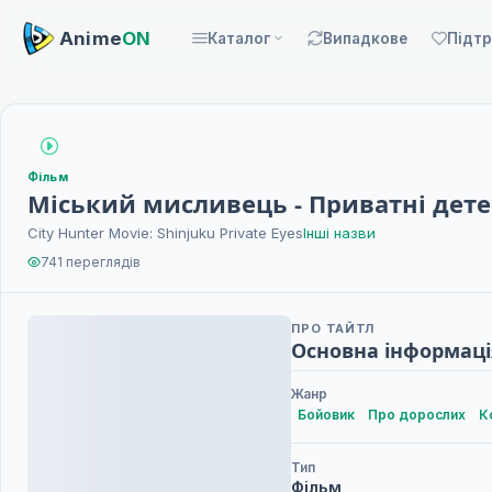
Anime
ON
Каталог
Випадкове
Підт
Фільм
Міський мисливець - Приватні дет
City Hunter Movie: Shinjuku Private Eyes
Інші назви
741 переглядів
ПРО ТАЙТЛ
Основна інформаці
Жанр
Бойовик
Про дорослих
К
Тип
Фільм