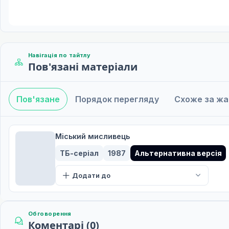
Навігація по тайтлу
Пов'язані матеріали
Пов'язане
Порядок перегляду
Схоже за ж
Міський мисливець
ТБ-серіал
1987
Альтернативна версія
Додати до
Обговорення
Коментарі (0)