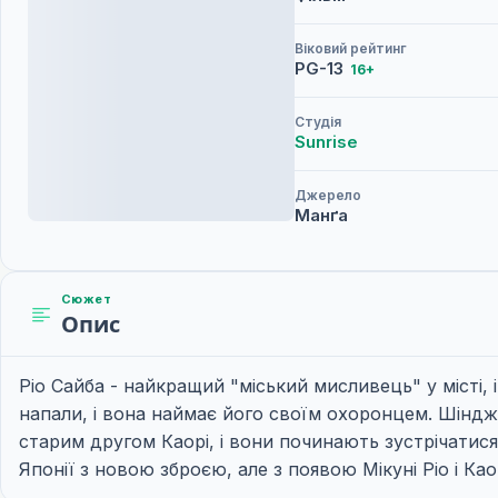
Віковий рейтинг
PG-13
16+
Студія
Sunrise
Джерело
Манґа
Сюжет
Опис
Ріо Сайба - найкращий "міський мисливець" у місті, 
напали, і вона наймає його своїм охоронцем. Шінджі 
старим другом Каорі, і вони починають зустрічатис
Японії з новою зброєю, але з появою Мікуні Ріо і Као