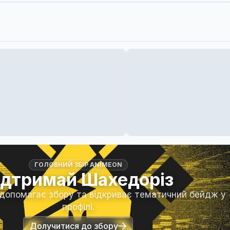
ГОЛОВНИЙ ЗБІР ANIMEON
ідтримай Шахедоріз
 допомагає збору та відкриває тематичний бейдж у
профілі.
Долучитися до збору