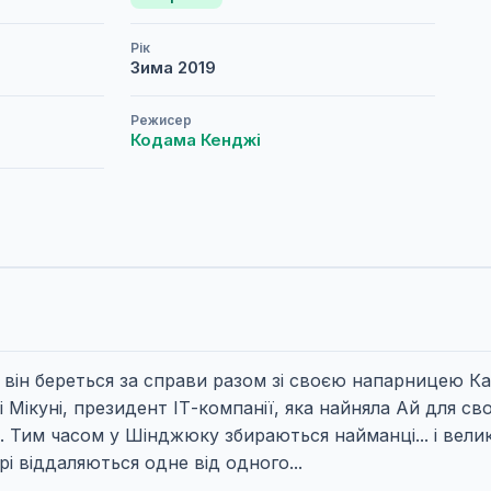
Рік
Зима
2019
Режисер
Кодама Кенджі
і він береться за справи разом зі своєю напарницею Ка
Мікуні, президент ІТ-компанії, яка найняла Ай для сво
я. Тим часом у Шінджюку збираються найманці... і вел
рі віддаляються одне від одного...