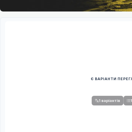
Є ВАРІАНТИ ПЕРЕ
Спочатку оберіть
Після вибору команди стануть доступни
1 варіантів