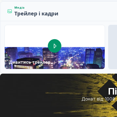
Медіа
Трейлер і кадри
Дивитись трейлер
П
Донат від 100₴