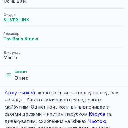
Осінь
2014
Студія
SILVER LINK.
Режисер
Тачібана Хідекі
Джерело
Манґа
Сюжет
Опис
Арісу Рьохей
скоро закінчить старшу школу, але
не надто багато замислюється над своїм
майбутнім. Однієї ночі, коли він відпочиває зі
своїми друзями – крутим парубком
Карубе
та
дивакуватим, схибленим на жінках
Чьотою
,