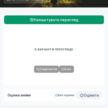
Налаштувати перегляд
Є ВАРІАНТИ ПЕРЕГЛЯДУ
Спочатку оберіть переклад
Після вибору команди стануть доступними плеєр і список
серій.
2 варіантів
8 еп.
Оцінити
Оцінка аніме
Без оцінки