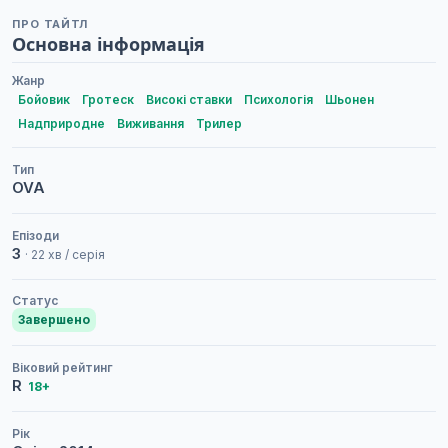
ПРО ТАЙТЛ
Основна інформація
Жанр
Бойовик
Гротеск
Високі ставки
Психологія
Шьонен
Надприродне
Виживання
Трилер
Тип
OVA
Епізоди
3
· 22 хв / серія
Статус
Завершено
Віковий рейтинг
R
18+
Рік