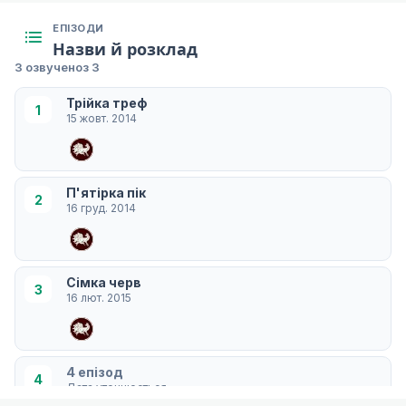
ЕПІЗОДИ
Назви й розклад
3 озвучено
з 3
Трійка треф
1
15 жовт. 2014
П'ятірка пік
2
16 груд. 2014
Сімка черв
3
16 лют. 2015
4 епізод
4
Дата уточнюється