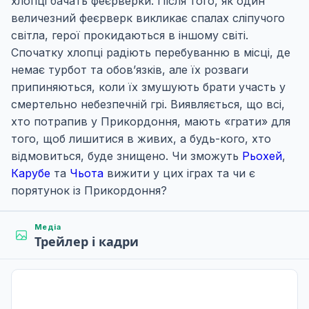
хлопці бачать феєрверки. Після того, як один
величезний феєрверк викликає спалах сліпучого
світла, герої прокидаються в іншому світі.
Спочатку хлопці радіють перебуванню в місці, де
немає турбот та обов’язків, але їх розваги
припиняються, коли їх змушують брати участь у
смертельно небезпечній грі. Виявляється, що всі,
хто потрапив у Прикордоння, мають «грати» для
того, щоб лишитися в живих, а будь-кого, хто
відмовиться, буде знищено. Чи зможуть
Рьохей
,
Карубе
та
Чьота
вижити у цих іграх та чи є
порятунок із Прикордоння?
Медіа
Трейлер і кадри