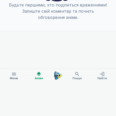
Будьте першими, хто поділиться враженнями!
Залиште свій коментар та почніть
обговорення аніме.
menu
layers
search
login
Меню
Аніме
Пошук
Увійти