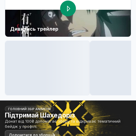
Дивитись трейлер
ГОЛОВНИЙ ЗБІР ANIMEON
Підтримай Шахедоріз
Донат від 100₴ допомагає збору та відкриває тематичний
бейдж у профілі.
Долучитися до збору