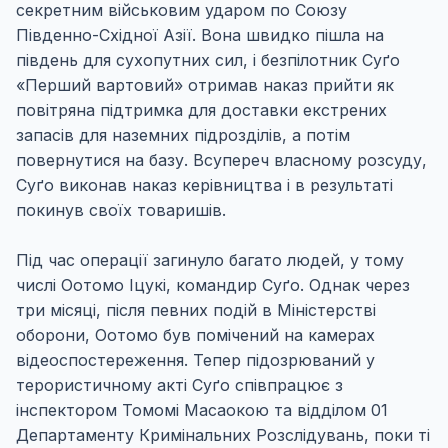
секретним військовим ударом по Союзу
Південно-Східної Азії. Вона швидко пішла на
південь для сухопутних сил, і безпілотник Суґо
«Перший вартовий» отримав наказ прийти як
повітряна підтримка для доставки екстрених
запасів для наземних підрозділів, а потім
повернутися на базу. Всупереч власному розсуду,
Суґо виконав наказ керівництва і в результаті
покинув своїх товаришів.
Під час операції загинуло багато людей, у тому
числі Оотомо Іцукі, командир Суґо. Однак через
три місяці, після певних подій в Міністерстві
оборони, Оотомо був помічений на камерах
відеоспостереження. Тепер підозрюваний у
терористичному акті Суґо співпрацює з
інспектором Томомі Масаокою та відділом 01
Департаменту Кримінальних Розслідувань, поки ті