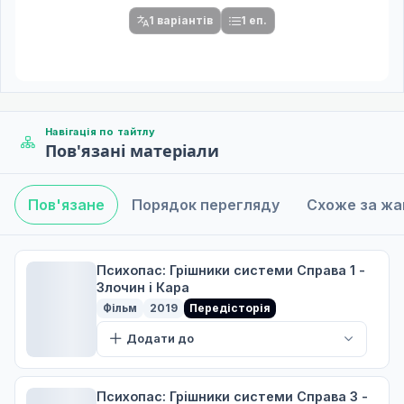
1 варіантів
1 еп.
Навігація по тайтлу
Пов'язані матеріали
Пов'язане
Порядок перегляду
Схоже за ж
Психопас: Грішники системи Справа 1 -
Злочин і Кара
Фільм
2019
Передісторія
Додати до
Психопас: Грішники системи Справа 3 -