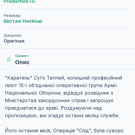
Production I.G
Режисер
Шіотані Наойоші
Джерело
Оригінал
Сюжет
Опис
"Каратель" Суґо Теппей, колишній професійний
пілот 15-ї об’єднаної оперативної групи Армії
Національної Оборони, відвідує розвідник з
Міністерства закордонних справ і запрошує
приєднатися до армії. Роздумуючи над
пропозицією, він згадує останні місяці служби.
Його остання місія, Операція "Слід", була суворо