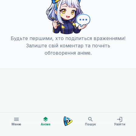
Будьте першими, хто поділиться враженнями!
Залиште свій коментар та почніть
обговорення аніме.
menu
layers
search
login
Меню
Аніме
Пошук
Увійти