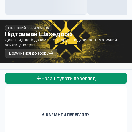
ГОЛОВНИЙ ЗБІР ANIMEON
Підтримай Шахедоріз
Донат від 100₴ допомагає збору та відкриває тематичний
бейдж у профілі.
Долучитися до збору
Налаштувати перегляд
Є ВАРІАНТИ ПЕРЕГЛЯДУ
Спочатку оберіть переклад
Після вибору команди стануть доступними плеєр і список
серій.