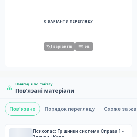
Є ВАРІАНТИ ПЕРЕГЛЯДУ
Спочатку оберіть переклад
Після вибору команди стануть доступними плеєр і список
серій.
1 варіантів
1 еп.
Навігація по тайтлу
Пов'язані матеріали
Пов'язане
Порядок перегляду
Схоже за ж
Психопас: Грішники системи Справа 1 -
Злочин і Кара