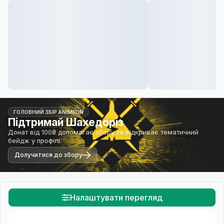
ГОЛОВНИЙ ЗБІР ANIMEON
Підтримай Шахедоріз
Донат від 100₴ допомагає збору та відкриває тематичний
бейдж у профілі.
Долучитися до збору
Налаштувати перегляд