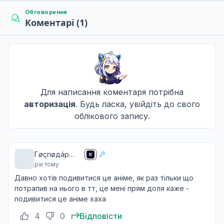
Я наказую тобі, Судзаку Куруругі
18
Обговорення
23 лют. 2007
Коментарі (1)
A
Острів богів
19
02 бер. 2007
A
Для написання коментаря потрібна
авторизація
. Будь ласка, увійдіть до свого
Битва на Кюсю
20
09 бер. 2007
облікового запису.
A
Гøçпøдáp
Декларація шкільного фестивалю
21
16 бер. 2007
рік тому
чãю ☕️
Давно хотів подивитися це аніме, як раз тільки що
A
потрапив на нього в тт, це мені прям доля каже -
подивитися це аніме хаха
Закривавлений Юфі
22
23 бер. 2007
4
0
Відповісти