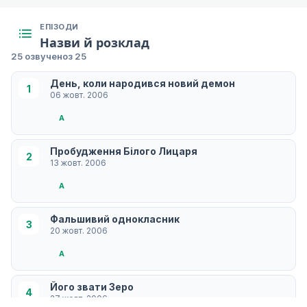
ЕПІЗОДИ
Назви й розклад
25 озвучено
з 25
День, коли народився новий демон
1
06 жовт. 2006
A
Пробудження Білого Лицаря
2
13 жовт. 2006
A
Фальшивий однокласник
3
20 жовт. 2006
A
Його звати Зеро
4
27 жовт. 2006