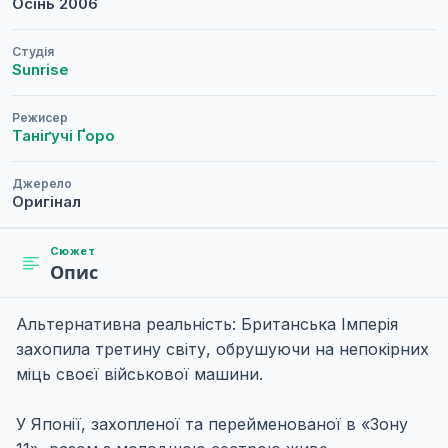
Осінь
2006
Студія
Sunrise
Режисер
Таніґучі Ґоро
Джерело
Оригінал
Сюжет
Опис
Альтернативна реальність: Британська Імперія
захопила третину світу, обрушуючи на непокірних
міць своєї військової машини.
У Японії, захопленої та перейменованої в «Зону