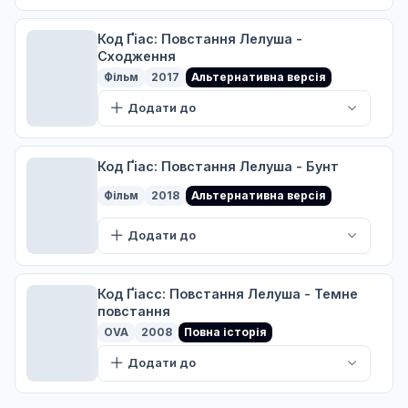
A
Код Ґіас: Повстання Лелуша -
Сходження
Гіас проти Гіасса
14
19 січ. 2007
Фільм
2017
Альтернативна версія
A
Додати до
Радісний Мао
15
26 січ. 2007
Код Ґіас: Повстання Лелуша - Бунт
A
Фільм
2018
Альтернативна версія
Додати до
Нанналлі взята в заручники
16
02 лют. 2007
A
Код Ґіасс: Повстання Лелуша - Темне
повстання
Лицар
OVA
2008
Повна історія
17
09 лют. 2007
Додати до
A