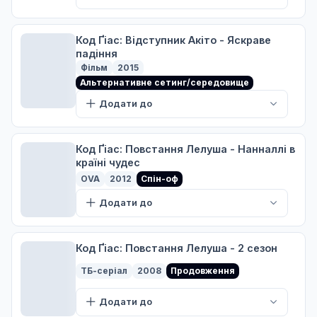
Рефрен
9
08 груд. 2006
Код Ґіас: Відступник Акіто - Яскраве
A
падіння
Фільм
2015
Гуренські танці
Альтернативне сетинг/середовище
10
15 груд. 2006
Додати до
A
Код Ґіас: Повстання Лелуша - Нанналлі в
Битва за Наріту
11
країні чудес
22 груд. 2006
OVA
2012
Спін-оф
A
Додати до
Посланець із Кіото
12
05 січ. 2007
Код Ґіас: Повстання Лелуша - 2 сезон
A
ТБ-серіал
2008
Продовження
Ширлі під дулом пістолета
13
Додати до
12 січ. 2007