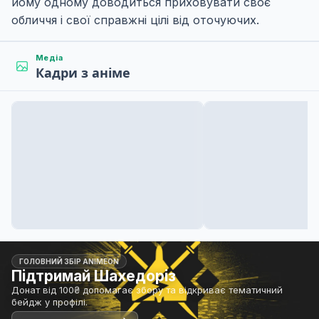
йому одному доводиться приховувати своє
обличчя і свої справжні цілі від оточуючих.
Медіа
Кадри з аніме
ГОЛОВНИЙ ЗБІР ANIMEON
Підтримай Шахедоріз
Донат від 100₴ допомагає збору та відкриває тематичний
бейдж у профілі.