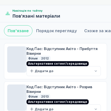
A
Навігація по тайтлу
Пов'язані матеріали
Принцеса і Відьма
5
03 лист. 2006
A
Пов'язане
Порядок перегляду
Схоже за ж
Вкрадена маска
6
10 лист. 2006
Код Ґіас: Відступник Акіто - Прибуття
Віверни
A
Фільм
2012
Альтернативне сетинг/середовище
Атака на Корнелію
7
17 лист. 2006
Додати до
A
Код Ґіас: Відступник Акіто - Розрив
Чорні лицарі
Віверни
8
24 лист. 2006
Фільм
2013
Альтернативне сетинг/середовище
A
Додати до