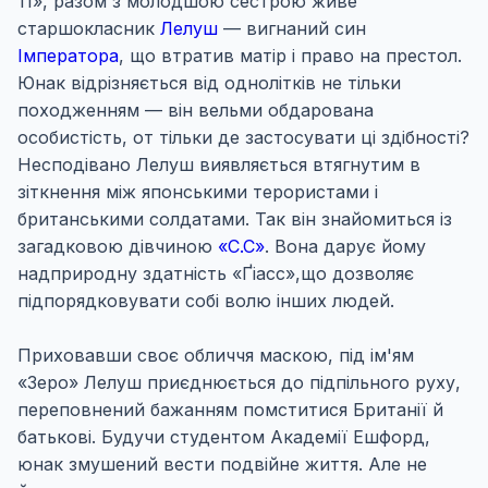
11», разом з молодшою ​​сестрою живе
старшокласник
Лелуш
— вигнаний син
Імператора
, що втратив матір і право на престол.
Юнак відрізняється від однолітків не тільки
походженням — він вельми обдарована
особистість, от тільки де застосувати ці здібності?
Несподівано Лелуш виявляється втягнутим в
зіткнення між японськими терористами і
британськими солдатами. Так він знайомиться із
загадковою дівчиною
«C.C»
. Вона дарує йому
надприродну здатність «Ґіасс»,що дозволяє
підпорядковувати собі волю інших людей.
Приховавши своє обличчя маскою, під ім'ям
«Зеро» Лелуш приєднюється до підпільного руху,
переповнений бажанням помститися Британії й
батькові. Будучи студентом Академії Ешфорд,
юнак змушений вести подвійне життя. Але не