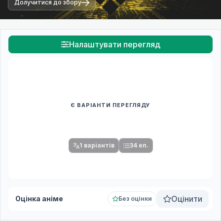
Долучитися до збору
Налаштувати перегляд
Є ВАРІАНТИ ПЕРЕГЛЯДУ
Спочатку оберіть переклад
Після вибору команди стануть доступними плеєр і список
серій.
1 варіантів
34 еп.
Оцінити
Оцінка аніме
Без оцінки