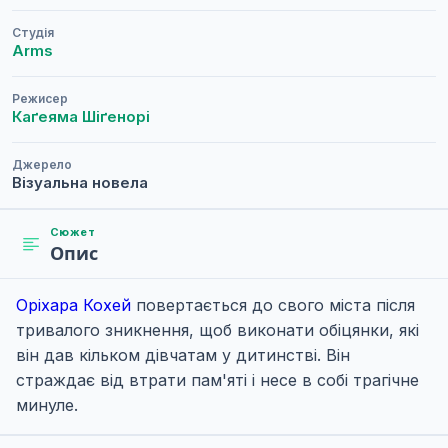
Студія
Arms
Режисер
Каґеяма Шіґенорі
Джерело
Візуальна новела
Сюжет
Опис
Оріхара Кохей
повертається до свого міста після
тривалого зникнення, щоб виконати обіцянки, які
він дав кільком дівчатам у дитинстві. Він
страждає від втрати пам'яті і несе в собі трагічне
минуле.