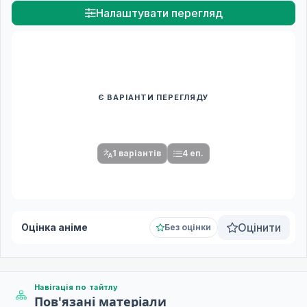
Налаштувати перегляд
Є ВАРІАНТИ ПЕРЕГЛЯДУ
Спочатку оберіть переклад
Після вибору команди стануть доступними плеєр і список
серій.
1 варіантів
4 еп.
Оцінити
Оцінка аніме
Без оцінки
Навігація по тайтлу
Пов'язані матеріали