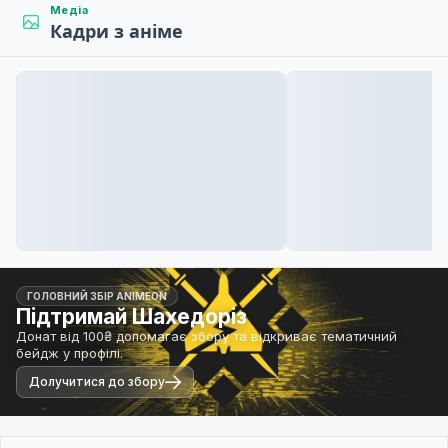
Медіа
Кадри з аніме
ГОЛОВНИЙ ЗБІР ANIMEON
Підтримай Шахедоріз
Донат від 100₴ допомагає збору та відкриває тематичний
бейдж у профілі.
Долучитися до збору