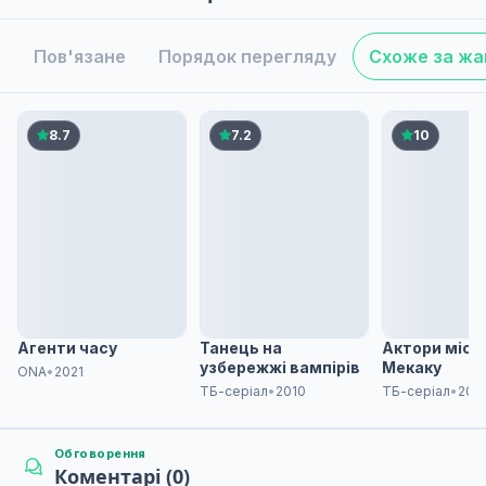
Пов'язане
Порядок перегляду
Схоже за ж
8.7
7.2
10
Агенти часу
Танець на
Актори міст
узбережжі вампірів
Мекаку
ONA
•
2021
ТБ-серіал
•
2010
ТБ-серіал
•
201
Обговорення
Коментарі (0)