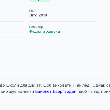
Рік
Літо
2019
Режисер
Фуджіта Харука
до школи для дівчат, щоб виховати її як леді. Однак с
 і вирішує найняти
Вайолет Еверґарден
, щоб та під при