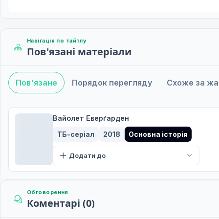
Навігація по тайтлу
Пов'язані матеріали
Пов'язане
Порядок перегляду
Схоже за ж
Вайолет Еверґарден
ТБ-серіал
2018
Основна історія
Додати до
Обговорення
Коментарі (0)