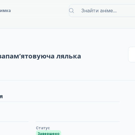
римка
озапам’ятовуюча лялька
я
Статус
Завершено