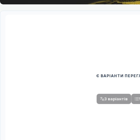
Є ВАРІАНТИ ПЕРЕ
Спочатку оберіть
Після вибору команди стануть доступни
3 варіантів