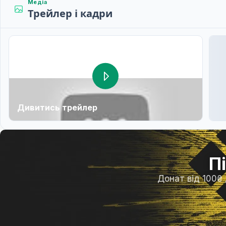
Медіа
Трейлер і кадри
Дивитись трейлер
П
Донат від 100₴