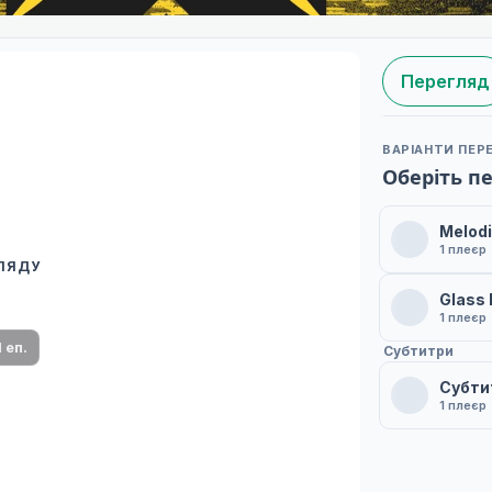
Перегляд
ВАРІАНТИ ПЕР
Оберіть п
Melodi
1 плеєр
ГЛЯДУ
 переклад
Glass
ми плеєр і список серій.
1 плеєр
1 еп.
Субтитри
Субтит
1 плеєр