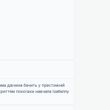
ама дівчина бачить у престижній
криттям покоївки навчала Ізабеллу