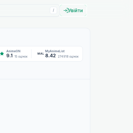
Увійти
/
AnimeON
MyAnimeList
MAL
9.1
8.42
15 оцінок
274918 оцінок