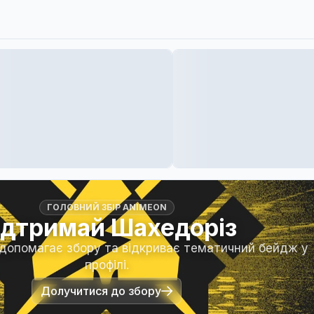
ГОЛОВНИЙ ЗБІР ANIMEON
ідтримай Шахедоріз
 допомагає збору та відкриває тематичний бейдж у
профілі.
Долучитися до збору