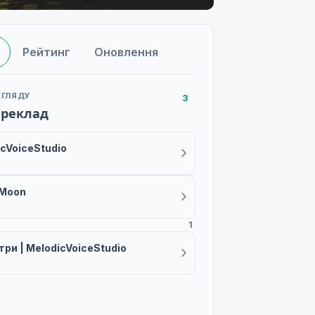
Рейтинг
Оновлення
ЕГЛЯДУ
3
ереклад
cVoiceStudio
 Moon
1
ри | MelodicVoiceStudio