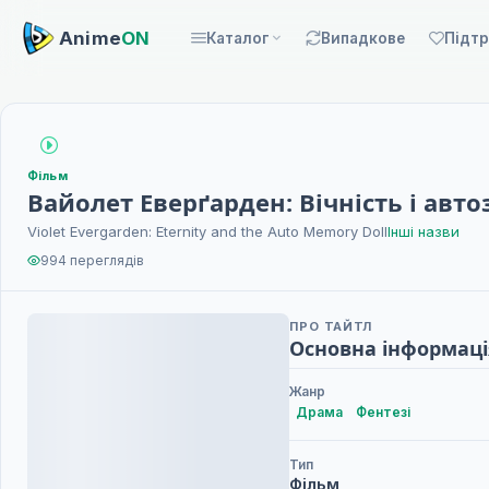
Anime
ON
Каталог
Випадкове
Підт
Фільм
Вайолет Еверґарден: Вічність і авт
Violet Evergarden: Eternity and the Auto Memory Doll
Інші назви
994 переглядів
ПРО ТАЙТЛ
Основна інформаці
Жанр
Драма
Фентезі
Тип
Фільм