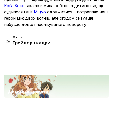
Каґа Коко
, яка затямила собі ще з дитинства, що
судилося їм із
Міцуо
одружитися. І потрапляє наш
герой між двох вогнів, але згодом ситуація
набуває доволі неочікуваного повороту.
Медіа
Трейлер і кадри
Дивитись трейлер