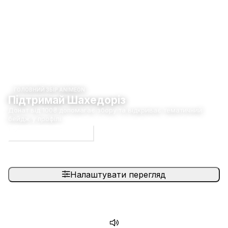
ГОЛОВНИЙ ЗБІР ANIMEON
Підтримай Шахедоріз
Донат від 100₴ допомагає збору та відкриває тематичний
бейдж у профілі.
Долучитися до збору
Налаштувати перегляд