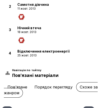
Самотня дівчина
2
11 жовт. 2013
Нічний втеча
3
18 жовт. 2013
Відключення електроенергії
4
25 жовт. 2013
Навігація по тайтлу
Пов'язані матеріали
Тіло і душа
5
01 лист. 2013
Пов'язане
Порядок перегляду
Схоже за
жанром
Так, ні
6
08 лист. 2013