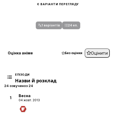
Є ВАРІАНТИ ПЕРЕГЛЯДУ
Спочатку оберіть переклад
Після вибору команди стануть доступними плеєр і список
серій.
1 варіантів
24 еп.
Оцінити
Оцінка аніме
Без оцінки
ЕПІЗОДИ
Назви й розклад
24 озвучено
з 24
Весна
1
04 жовт. 2013