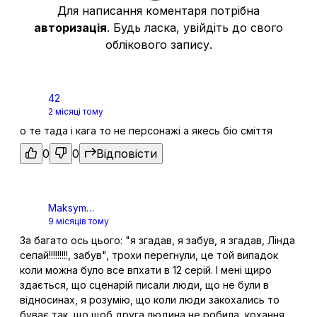
11
13 груд. 2013
Для написання коментаря потрібна
авторизація
. Будь ласка, увійдіть до свого
облікового запису.
Не озирайся назад
12
20 груд. 2013
42
2 місяці тому
о те тада і кага то не персонажі а якесь біо сміття
Літо прийшло
13
10 січ. 2014
0
0
Відповісти
Ladies Talk
Maksym
14
17 січ. 2014
9 місяців тому
Pidperygora
За багато ось цього: "я згадав, я забув, я згадав, Лінда
сепай!!!!!!!!!, забув", трохи перегнули, це той випадок
коли можна було все впхати в 12 серій. І мені щиро
Пляж Аварії
15
24 січ. 2014
здається, що сценарій писали люди, що не були в
відносинах, я розумію, що коли люди закохались то
буває так, що щоб друга людина не робила, кохання