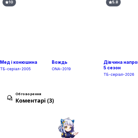
10
5.8
Маскарад
7
15 лист. 2013
Скидання
8
22 лист. 2013
Мед і конюшина
Вождь
Дівчина напро
5 сезон
ТБ-серіал
•
2005
ONA
•
2019
ТБ-серіал
•
2026
Знову з тобою
9
29 лист. 2013
Обговорення
Коментарі (3)
У дзеркалі
10
06 груд. 2013
Вечірка Проблем