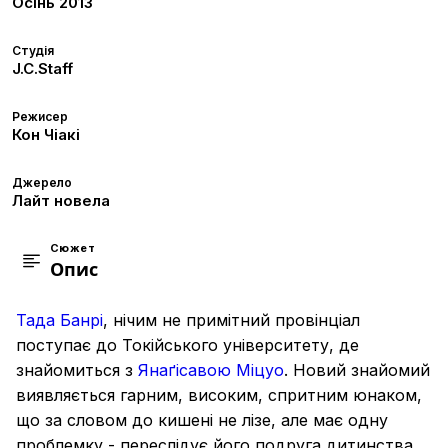
Осінь
2013
Студія
J.C.Staff
Режисер
Кон Чіакі
Джерело
Лайт новела
Сюжет
Опис
Тада Банрі
, нічим не примітний провінціал
поступає до Токійського університету, де
знайомиться з
Янаґісавою Міцуо
. Новий знайомий
виявляється гарним, високим, спритним юнаком,
що за словом до кишені не лізе, але має одну
проблемку - переслідує його подруга дитинства