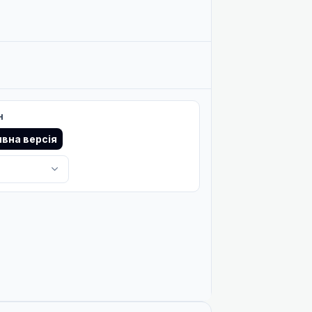
М
М
н
М
вна версія
М
Не озвучена
Не озвучена
Не озвучена