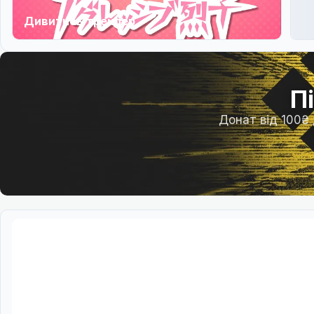
Дивитись трейлер
П
Донат від 100₴