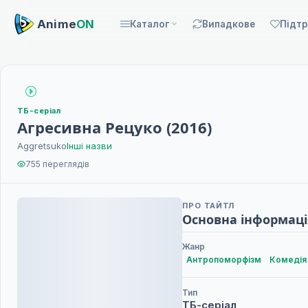
Anime
ON
Каталог
Випадкове
Підт
ТБ-серіал
Агресивна Рецуко (2016)
Aggretsuko
Інші назви
755 переглядів
ПРО ТАЙТЛ
Основна інформаці
Жанр
Антропоморфізм
Комедія
Тип
ТБ-серіал