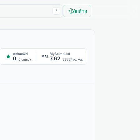
Увійти
/
AnimeON
MyAnimeList
MAL
0
7.62
0 оцінок
53837 оцінок