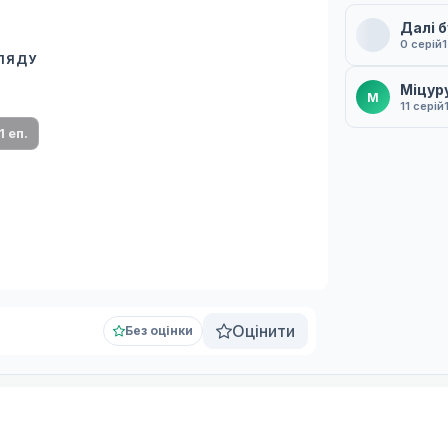
Далі 
0 серій
ГЛЯДУ
 переклад
Міцуру
М
ми плеєр і список серій.
11 серій
1 еп.
Оцінити
Без оцінки