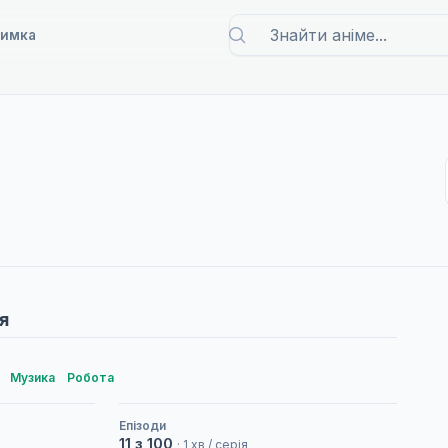
римка
я
Музика
Робота
Епізоди
11 з 100
· 1 хв / серія