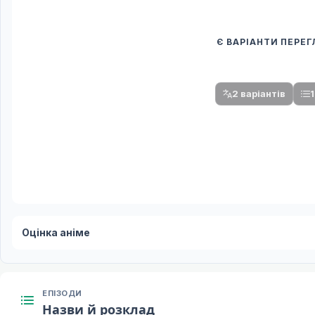
Є ВАРІАНТИ ПЕРЕ
Спочатку оберіть
Після вибору команди стануть доступни
2 варіантів
1
Оцінка аніме
ЕПІЗОДИ
Назви й розклад