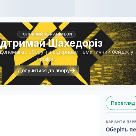
ГОЛОВНИЙ ЗБІР ANIMEON
ідтримай Шахедоріз
 допомагає збору та відкриває тематичний бейдж у
профілі.
Долучитися до збору
Перегляд
ВАРІАНТИ ПЕР
Оберіть п