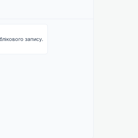
Не озвучена
Не озвучена
облікового запису.
Не озвучена
Не озвучена
Не озвучена
Не озвучена
Не озвучена