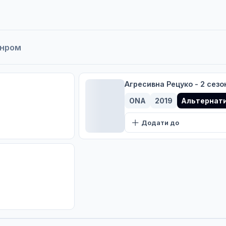
анром
Агресивна Рецуко - 2 сезо
ONA
2019
Альтернати
Додати до