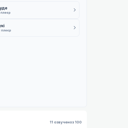
буде
1 плеєр
кі
1 плеєр
11 озвучено
з 100