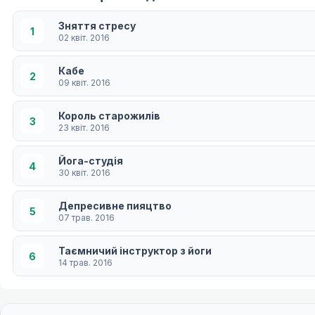
Зняття стресу
1
02 квіт. 2016
Кабе
2
09 квіт. 2016
Король старожилів
3
23 квіт. 2016
Йога-студія
4
30 квіт. 2016
Депресивне пияцтво
5
07 трав. 2016
Таємничий інструктор з йоги
6
14 трав. 2016
Щоденний час для відпочинку
7
21 трав. 2016