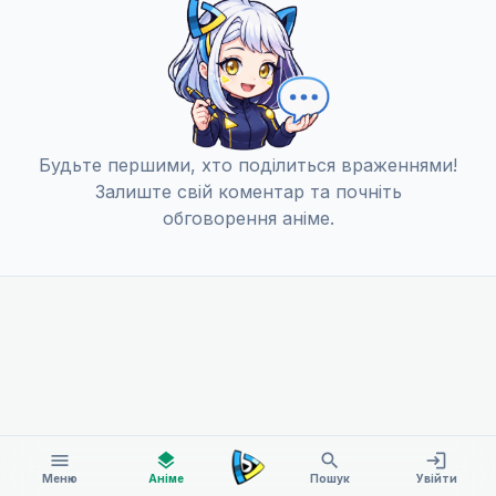
Будьте першими, хто поділиться враженнями!
Залиште свій коментар та почніть
обговорення аніме.
menu
layers
search
login
Меню
Аніме
Пошук
Увійти