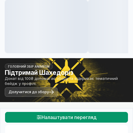
ГОЛОВНИЙ ЗБІР ANIMEON
Підтримай Шахедоріз
Донат від 100₴ допомагає збору та відкриває тематичний
бейдж у профілі.
Долучитися до збору
Налаштувати перегляд