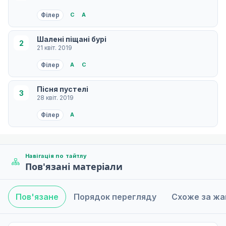
Філер
С
A
Шалені піщані бурі
2
21 квіт. 2019
Філер
A
С
Пісня пустелі
3
28 квіт. 2019
Філер
A
Навігація по тайтлу
Пов'язані матеріали
Пов'язане
Порядок перегляду
Схоже за ж