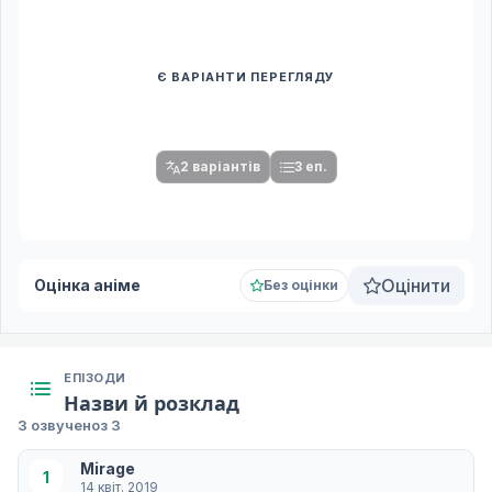
Є ВАРІАНТИ ПЕРЕГЛЯДУ
Спочатку оберіть переклад
Після вибору команди стануть доступними плеєр і список
серій.
2 варіантів
3 еп.
Оцінити
Оцінка аніме
Без оцінки
ЕПІЗОДИ
Назви й розклад
3 озвучено
з 3
Mirage
1
14 квіт. 2019