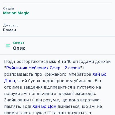
Студія
Motion Magic
Джерело
Роман
Сюжет
Опис
Події розгортаються між 9 та 10 епізодами донхви
"
Руйнівник Небесних Сфер - 2 сезон
" і
розповідають про Крижаного імператора
Хай Бо
Дона
, який був холоднокровним убивцею. Він
отримав завдання відправитися в пустелю на
пошуки зміїної дівчини з племені змієлюдів.
Знайшовши її, він розуміє, що вона втратила
пам'ять. Тоді
Хай Бо Дон
дізнається, що зміїне
плем'я також шукає її та зіштовхується з