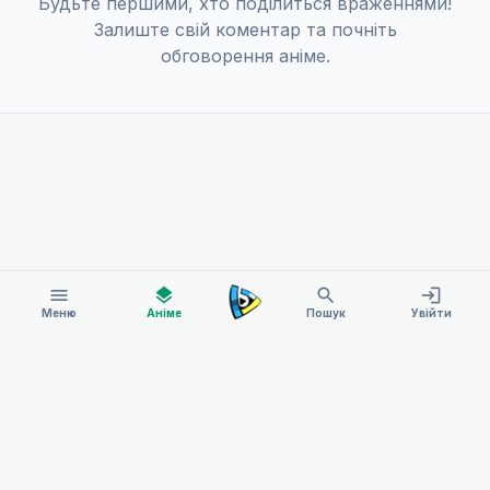
Будьте першими, хто поділиться враженнями!
Залиште свій коментар та почніть
обговорення аніме.
menu
layers
search
login
Меню
Аніме
Пошук
Увійти