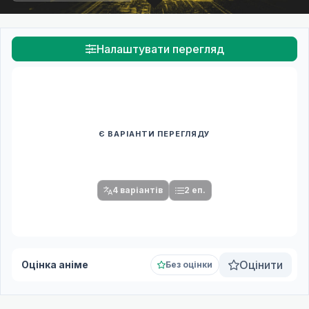
Налаштувати перегляд
Є ВАРІАНТИ ПЕРЕГЛЯДУ
Спочатку оберіть переклад
Після вибору команди стануть доступними плеєр і список
серій.
4 варіантів
2 еп.
Оцінити
Оцінка аніме
Без оцінки