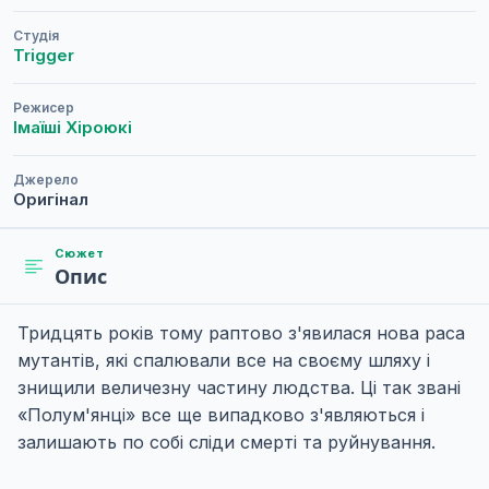
Студія
Trigger
Режисер
Імаїші Хіроюкі
Джерело
Оригінал
Сюжет
Опис
Тридцять років тому раптово з'явилася нова раса
мутантів, які спалювали все на своєму шляху і
знищили величезну частину людства. Ці так звані
«Полум'янці» все ще випадково з'являються і
залишають по собі сліди смерті та руйнування.