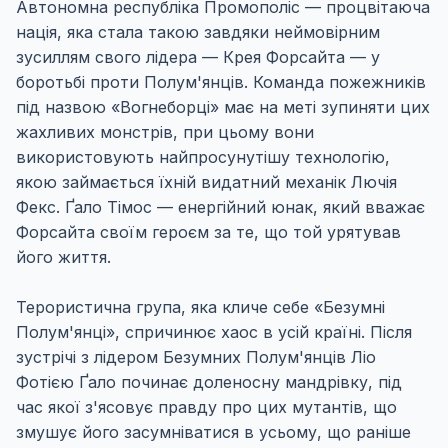
Автономна республіка Промополіс — процвітаюча
нація, яка стала такою завдяки неймовірним
зусиллям свого лідера — Крея Форсайта — у
боротьбі проти Полум'янців. Команда пожежників
під назвою «Вогнеборці» має на меті зупиняти цих
жахливих монстрів, при цьому вони
використовують найпросунутішу технологію,
якою займається їхній видатний механік Лючія
Фекс. Ґало Тімос — енергійний юнак, який вважає
Форсайта своїм героєм за те, що той урятував
його життя.
Терористична група, яка кличе себе «Безумні
Полум'янці», спричинює хаос в усій країні. Після
зустрічі з лідером Безумних Полум'янців Ліо
Фотією Ґало починає доленосну мандрівку, під
час якої з'ясовує правду про цих мутантів, що
змушує його засумніватися в усьому, що раніше