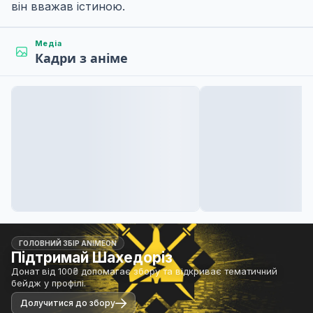
він вважав істиною.
Медіа
Кадри з аніме
ГОЛОВНИЙ ЗБІР ANIMEON
Підтримай Шахедоріз
Донат від 100₴ допомагає збору та відкриває тематичний
бейдж у профілі.
Долучитися до збору