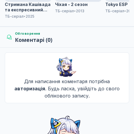
Стримана Кашівада
Чіхая - 2 сезон
Tokyo ESP
та експресивний
ТБ-серіал
•
2013
ТБ-серіал
•
201
Оота
ТБ-серіал
•
2025
Обговорення
Коментарі (0)
Для написання коментаря потрібна
авторизація
. Будь ласка, увійдіть до свого
облікового запису.