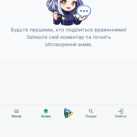
Будьте першими, хто поділиться враженнями!
Залиште свій коментар та почніть
обговорення аніме.
menu
layers
search
login
Меню
Аніме
Пошук
Увійти