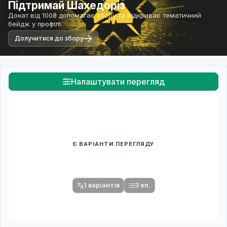
Підтримай Шахедоріз
Донат від 100₴ допомагає збору та відкриває тематичний
бейдж у профілі.
Долучитися до збору
Налаштувати перегляд
Є ВАРІАНТИ ПЕРЕГЛЯДУ
Спочатку оберіть переклад
Після вибору команди стануть доступними плеєр і список
серій.
1 варіантів
3 еп.