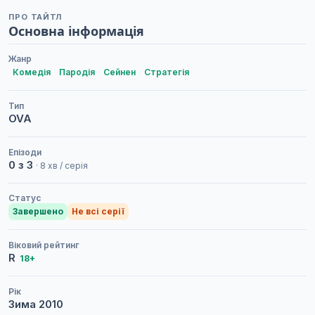
ПРО ТАЙТЛ
Основна інформація
Жанр
Комедія
Пародія
Сейнен
Стратегія
Тип
OVA
Епізоди
0 з 3
· 8 хв / серія
Статус
Завершено
Не всі серії
Віковий рейтинг
R
18+
Рік
Зима
2010