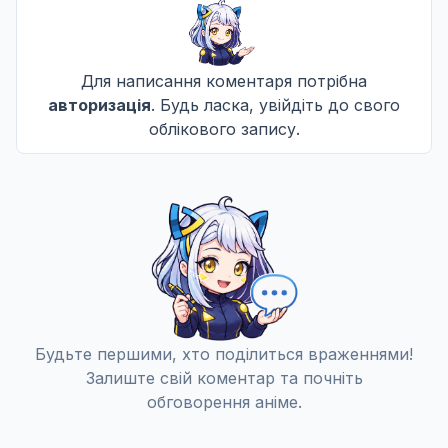
9 епізод
9
Дата уточнюється
Не озвучена
Для написання коментаря потрібна
авторизація
. Будь ласка, увійдіть до свого
10 епізод
10
Дата уточнюється
облікового запису.
Не озвучена
11 епізод
11
Дата уточнюється
Не озвучена
12 епізод
12
Дата уточнюється
Не озвучена
Будьте першими, хто поділиться враженнями!
Залиште свій коментар та почніть
13 епізод
13
Дата уточнюється
обговорення аніме.
Не озвучена