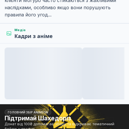
клієнти Моґуро часто стикаються з жахливими
наслідками, особливо якщо вони порушують
правила його угод...
Медіа
Кадри з аніме
ГОЛОВНИЙ ЗБІР ANIMEON
Підтримай Шахедоріз
Донат від 100₴ допомагає збору та відкриває тематичний
бейдж у профілі.