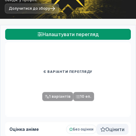
Долучитися до збору
Налаштувати перегляд
Є ВАРІАНТИ ПЕРЕГЛЯДУ
Спочатку оберіть переклад
Після вибору команди стануть доступними плеєр і список
серій.
1 варіантів
10 еп.
Оцінити
Оцінка аніме
Без оцінки