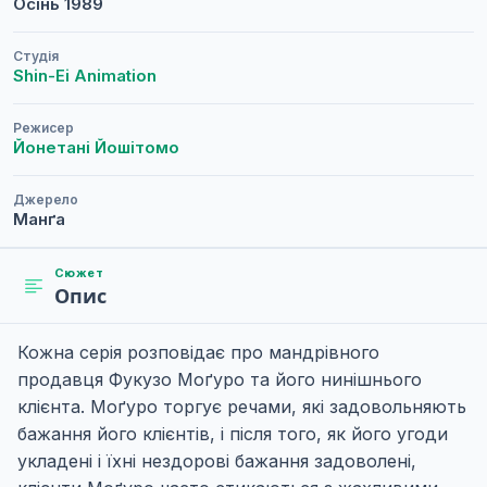
Осінь
1989
Студія
Shin-Ei Animation
Режисер
Йонетані Йошітомо
Джерело
Манґа
Сюжет
Опис
Кожна серія розповідає про мандрівного
продавця Фукузо Моґуро та його нинішнього
клієнта. Моґуро торгує речами, які задовольняють
бажання його клієнтів, і після того, як його угоди
укладені і їхні нездорові бажання задоволені,