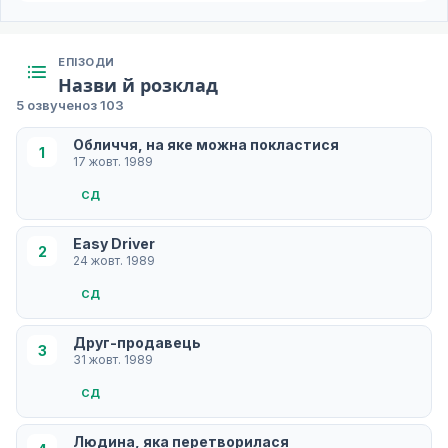
ЕПІЗОДИ
Назви й розклад
5 озвучено
з 103
Обличчя, на яке можна покластися
1
17 жовт. 1989
СД
Easy Driver
2
24 жовт. 1989
СД
Друг-продавець
3
31 жовт. 1989
СД
Людина, яка перетворилася