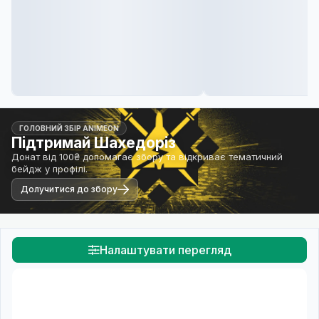
ГОЛОВНИЙ ЗБІР ANIMEON
Підтримай Шахедоріз
Донат від 100₴ допомагає збору та відкриває тематичний
бейдж у профілі.
Долучитися до збору
Налаштувати перегляд