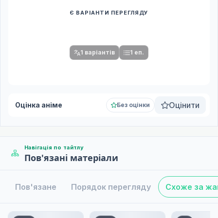
Є ВАРІАНТИ ПЕРЕГЛЯДУ
Спочатку оберіть переклад
Після вибору команди стануть доступними плеєр і список
серій.
1 варіантів
1 еп.
Оцінити
Оцінка аніме
Без оцінки
Навігація по тайтлу
Пов'язані матеріали
Пов'язане
Порядок перегляду
Схоже за ж