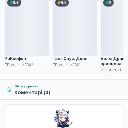
8.8
6.5
9
РаКсефон
Такт Опус. Доля
Бель: Дракон
принцеса з
ТБ-серіал
•
2002
ТБ-серіал
•
2021
ластовиння
Фільм
•
2021
Обговорення
Коментарі (0)