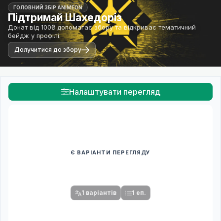
ГОЛОВНИЙ ЗБІР ANIMEON
Підтримай Шахедоріз
Донат від 100₴ допомагає збору та відкриває тематичний
бейдж у профілі.
Долучитися до збору
Налаштувати перегляд
Є ВАРІАНТИ ПЕРЕГЛЯДУ
Спочатку оберіть переклад
Після вибору команди стануть доступними плеєр і список
серій.
1 варіантів
1 еп.