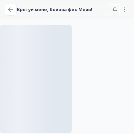
Врятуй мене, бойова феє Мейв!