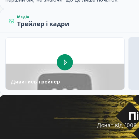
Медіа
Трейлер і кадри
Дивитись трейлер
П
Донат від 100₴