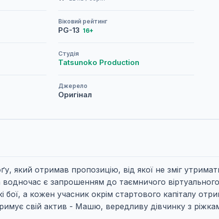
Віковий рейтинг
PG-13
16+
Студія
Tatsunoko Production
Джерело
Оригінал
ґу, який отримав пропозицію, від якої не зміг утримат
а водночас є запрошенням до таємничого віртуального 
ькі бої, а кожен учасник окрім стартового капіталу отр
римує свій актив - Машю, вередливу дівчинку з ріжк