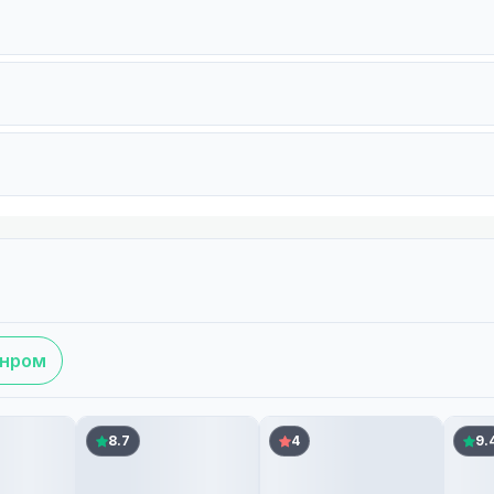
анром
8.7
4
9.