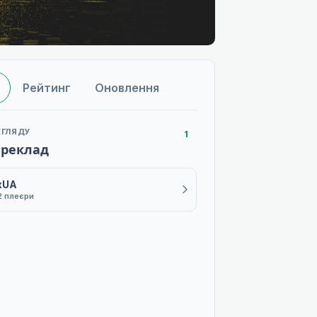
Рейтинг
Оновлення
ЕГЛЯДУ
1
ереклад
xUA
2 плеєри