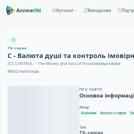
Anime
ON
Каталог
Випадкове
Підт
ТБ-серіал
C - Валюта душі та контроль імовір
[C] CONTROL - The Money and Soul of Possibility
Інші назви
802 переглядів
ПРО ТАЙТЛ
Основна інформаці
Жанр
Бойовик
Високі ставки
За
Тип
ТБ-серіал