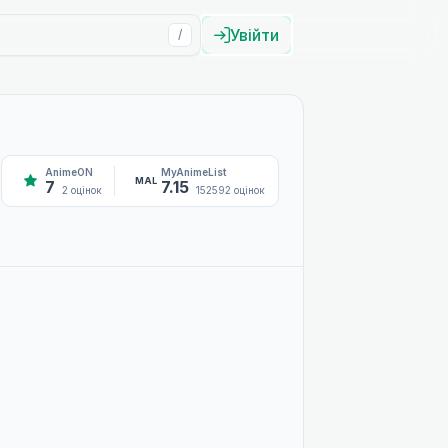
Увійти
/
AnimeON
MyAnimeList
MAL
7
7.15
2 оцінок
152592 оцінок