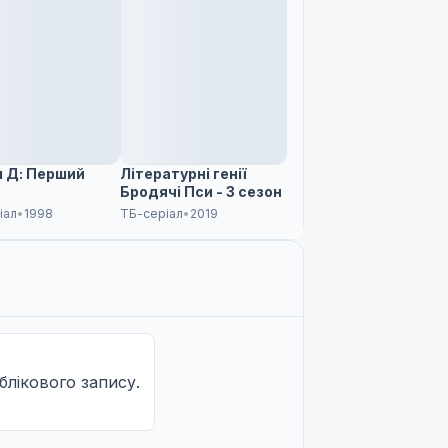
ал Д: Перший
Літературні генії
Бродячі Пси - 3 сезон
іал
•
1998
ТБ-серіал
•
2019
облікового запису.