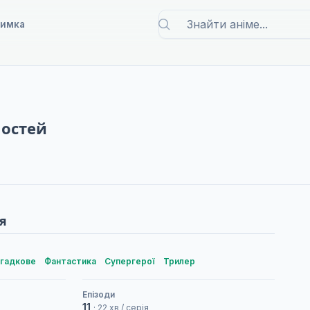
римка
ностей
я
гадкове
Фантастика
Супергерої
Трилер
Епізоди
11
· 22 хв / серія