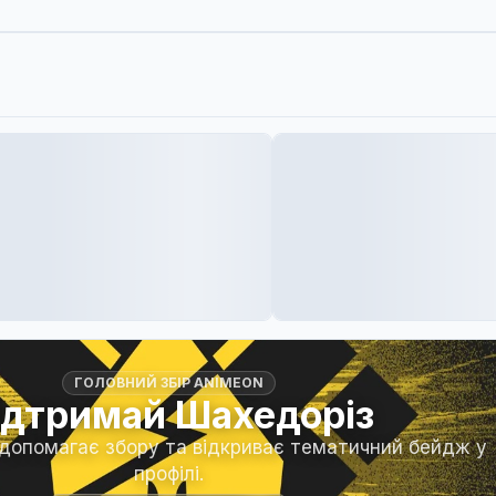
ГОЛОВНИЙ ЗБІР ANIMEON
ідтримай Шахедоріз
 допомагає збору та відкриває тематичний бейдж у
профілі.