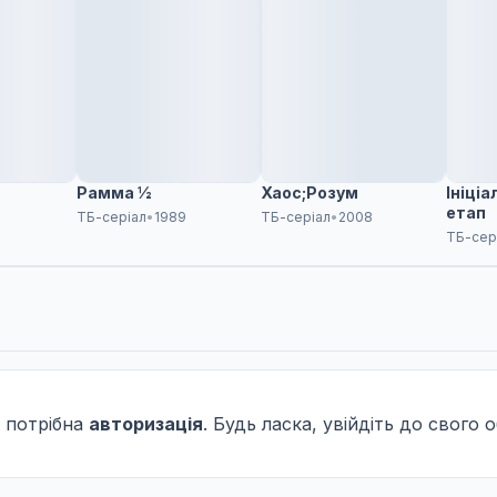
Рамма ½
Хаос;Розум
Ініці
етап
4
ТБ-серіал
•
1989
ТБ-серіал
•
2008
ТБ-сер
 потрібна
авторизація
. Будь ласка, увійдіть до свого 