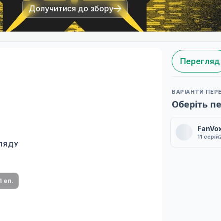
Долучитися до збору
Перегляд
ВАРІАНТИ ПЕР
Оберіть п
FanVo
11 серій
ГЛЯДУ
 переклад
ми плеєр і список серій.
1 еп.