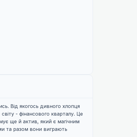
ись. Від якогось дивного хлопця
світу - фінансового кварталу. Це
имує ще й актив, який є магічним
ами та разом вони виграють