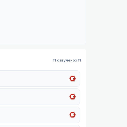
11 озвучено
з 11