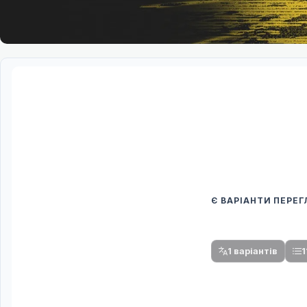
Є ВАРІАНТИ ПЕРЕ
Спочатку оберіть
Після вибору команди стануть доступни
1 варіантів
1