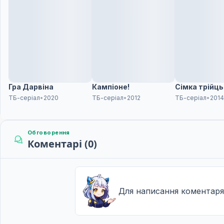
Керування
11
24 черв. 2011
Гра Дарвіна
Кампіоне!
Сімка трійць
ТБ-серіал
•
2020
ТБ-серіал
•
2012
ТБ-серіал
•
201
Обговорення
Коментарі (0)
Для написання коментаря