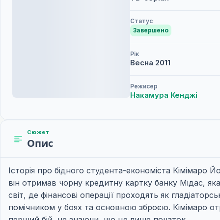
Статус
Завершено
Рік
Весна
2011
Режисер
Накамура Кенджі
Сюжет
Опис
Історія про бідного студента-економіста Кімімаро Йо
він отримав чорну кредитну картку банку Мідас, як
світ, де фінансові операції проходять як гладіаторс
помічником у боях та основною зброєю. Кімімаро от
перший бій, не знаючи, що це лише початок.