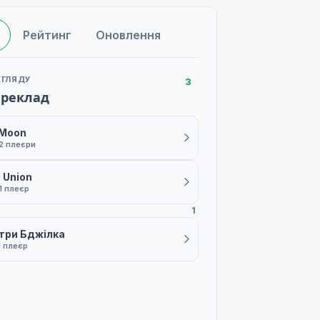
Рейтинг
Оновлення
ЕГЛЯДУ
3
ереклад
 Moon
2 плеєри
 Union
1 плеєр
1
три Бджілка
1 плеєр