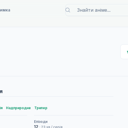
римка
я
ія
Надприродне
Трилер
Епізоди
12
· 23 хв / серія