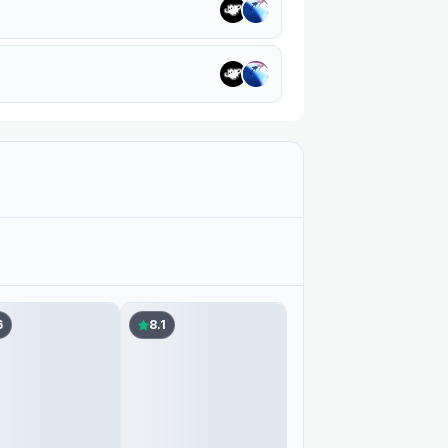
Повтор
6
8.1