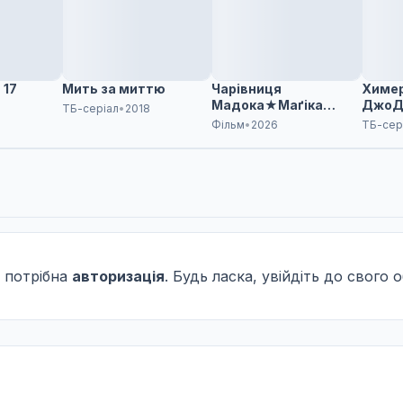
 17
Мить за миттю
Чарівниця
Химер
Мадока★Маґіка
ДжоД
ТБ-серіал
•
2018
Фільм 4: Сходження
Хрест
Фільм
•
2026
ТБ-сер
Вальпургієвої ночі
зоряно
части
 потрібна
авторизація
. Будь ласка, увійдіть до свого 