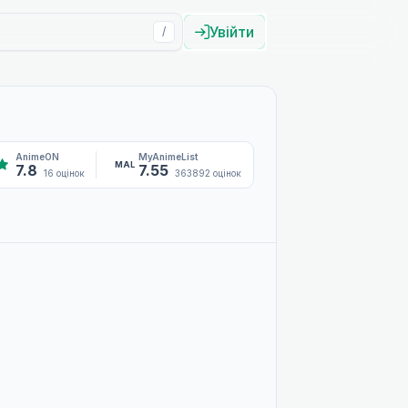
Увійти
/
AnimeON
MyAnimeList
MAL
7.8
7.55
16 оцінок
363892 оцінок