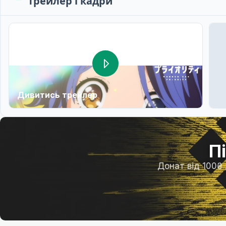
Трейлер і кадри
Дивитись трейлер
П
Донат від 100₴