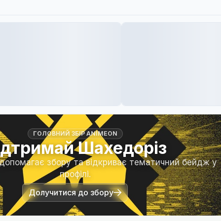
ГОЛОВНИЙ ЗБІР ANIMEON
ідтримай Шахедоріз
 допомагає збору та відкриває тематичний бейдж у
профілі.
Долучитися до збору