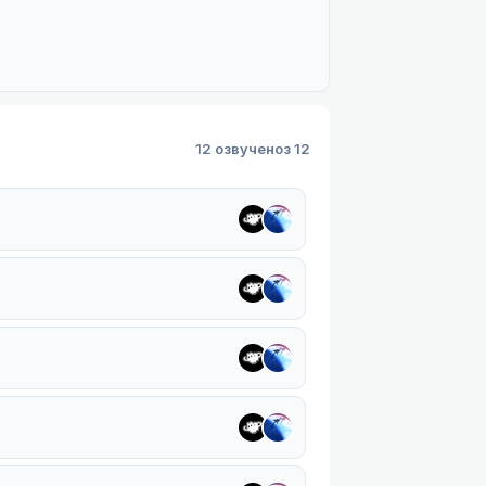
12 озвучено
з 12