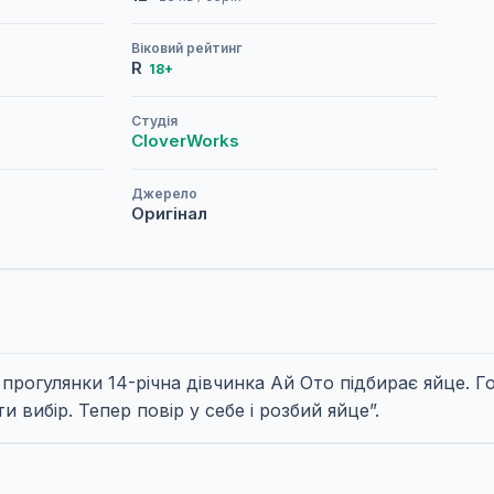
Віковий рейтинг
R
18+
Студія
CloverWorks
Джерело
Оригінал
 прогулянки 14-річна дівчинка Ай Ото підбирає яйце. Г
вибір. Тепер повір у себе і розбий яйце”.