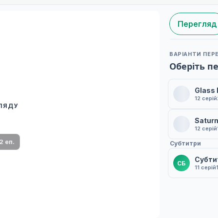
Перегляд
ВАРІАНТИ ПЕР
Оберіть п
Glass
12 серій
ГЛЯДУ
 переклад
Saturn
ми плеєр і список серій.
12 серій
2 еп.
Субтитри
Субти
СБ
11 серій