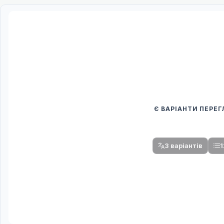
Є ВАРІАНТИ ПЕРЕ
Спочатку оберіть
Після вибору команди стануть доступни
3 варіантів
1