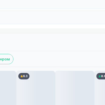
анром
6.3
8.