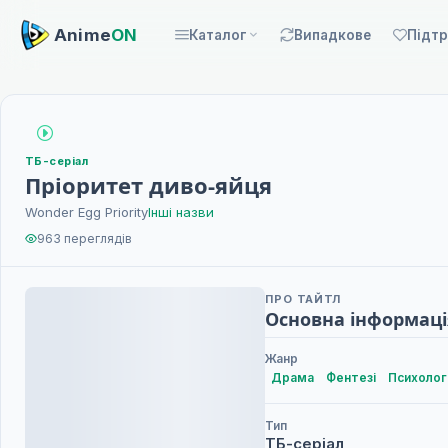
Anime
ON
Каталог
Випадкове
Підт
ТБ-серіал
Пріоритет диво-яйця
Wonder Egg Priority
Інші назви
963 переглядів
ПРО ТАЙТЛ
Основна інформаці
Жанр
Драма
Фентезі
Психолог
Тип
ТБ-серіал