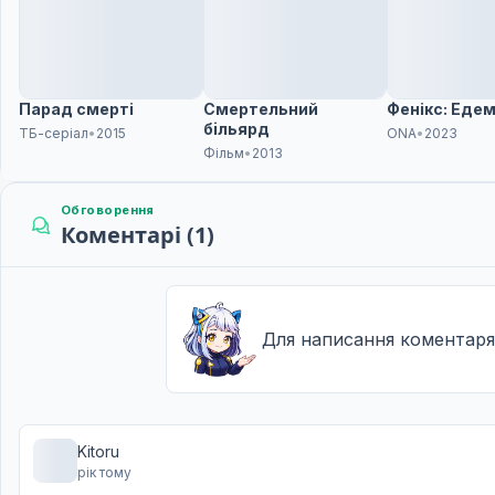
Непереможний воїн
12
31 бер. 2021
Парад смерті
Смертельний
Фенікс: Едем
бiльярд
ТБ-серіал
•
2015
ONA
•
2023
Фільм
•
2013
Обговорення
Коментарі (1)
Для написання коментаря
Kitoru
рік тому