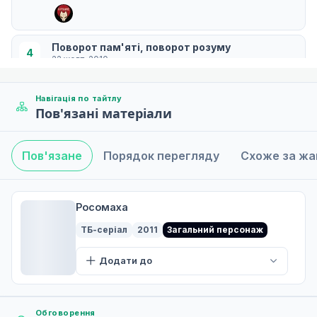
Поворот пам'яті, поворот розуму
4
22 жовт. 2010
Навігація по тайтлу
Пов'язані матеріали
Спалах
5
29 жовт. 2010
Пов'язане
Порядок перегляду
Схоже за ж
Технічні труднощі
6
05 лист. 2010
Росомаха
ТБ-серіал
2011
Загальний персонаж
На милість моїх друзів
Додати до
7
12 лист. 2010
Обговорення