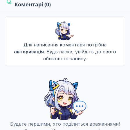
Коментарі (0)
Дочка Зодіака
8
19 лист. 2010
Дуель заліза
9
26 лист. 2010
Для написання коментаря потрібна
авторизація
. Будь ласка, увійдіть до свого
облікового запису.
Втрати війни
10
03 груд. 2010
Початок кінця
11
10 груд. 2010
Кінець гри
12
Будьте першими, хто поділиться враженнями!
17 груд. 2010