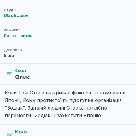
Студія
Madhouse
Режисер
Коїке Такеші
Джерело
Інше
Сюжет
Опис
Коли Тоні Старк відкриває філію своєї компанії в
Японії, йому протистоїть підступна організація
"Зодіак". Залізній людині Старка потрібно
перемогти "Зодіак" і захистити Японію.
Медіа