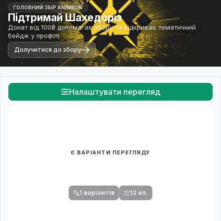
ГОЛОВНИЙ ЗБІР ANIMEON
Підтримай Шахедоріз
Донат від 100₴ допомагає збору та відкриває тематичний
бейдж у профілі.
Долучитися до збору
Налаштувати перегляд
Є ВАРІАНТИ ПЕРЕГЛЯДУ
Спочатку оберіть переклад
Після вибору команди стануть доступними плеєр і список
серій.
1 варіантів
12 еп.