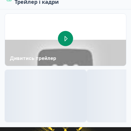
Трейлер і кадри
Дивитись трейлер