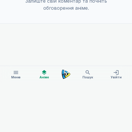
Залиште свій коментар та почніть
обговорення аніме.
menu
layers
search
login
Меню
Аніме
Пошук
Увійти