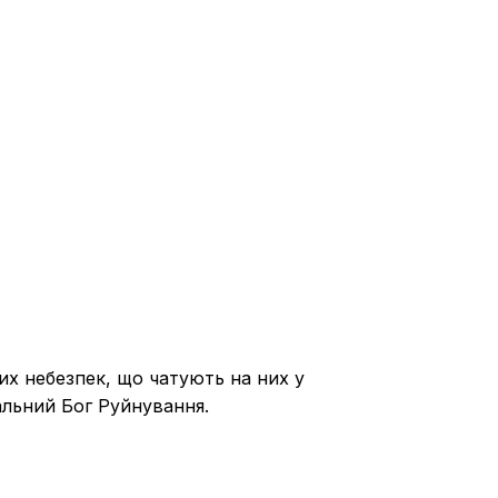
ких небезпек, що чатують на них у
альний Бог Руйнування.