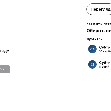
Перегляд
ВАРІАНТИ ПЕР
Оберіть п
Субтитри
Субти
СA
ГЛЯДУ
10 серій
 переклад
ми плеєр і список серій.
Субти
С|
8 серій
1
5 еп.