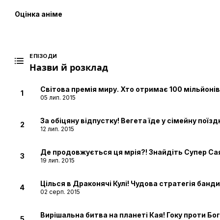
Оцінка аніме
ЕПІЗОДИ
Назви й розклад
Світова премія миру. Хто отримає 100 мільйонів
1
05 лип. 2015
За обіцяну відпустку! Вегета їде у сімейну поїзд
2
12 лип. 2015
Де продовжується ця мрія?! Знайдіть Супер Са
3
19 лип. 2015
Цілься в Драконячі Кулі! Чудова стратегія банди
4
02 серп. 2015
Вирішальна битва на планеті Кая! Гоку проти Бо
5