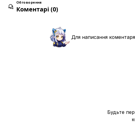
27 вер. 2015
Обговорення
Коментарі (0)
Гоку, переверши Супер Саянського Бога!
13
04 жовт. 2015
Це остання крапля моєї сили! Висновок Битви Бо
Для написання коментаря
14
11 жовт. 2015
Зроби диво, Сатана — герой! Виклик із космосу
15
18 жовт. 2015
Вегета стає учнем?! Знищити Віса!
16
25 жовт. 2015
Пан народився! І Гоку вирушає у тренування!?
17
01 лист. 2015
Будьте пер
Я теж прийшов! Тренування починаються на план
18
08 лист. 2015
к
Відчай знову! Відродження Злого Імператора, Фр
19