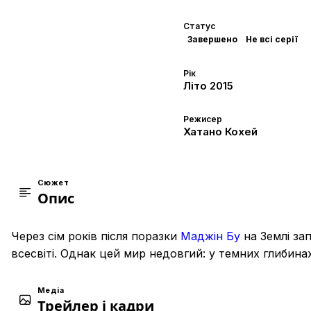
Статус
Завершено
Не всі серії
Рік
Літо
2015
Режисер
Хатано Кохей
Сюжет
Опис
Через сім років після поразки
Маджін Бу
на Землі зап
всесвіті. Однак цей мир недовгий: у темних глибина
Медіа
Трейлер і кадри