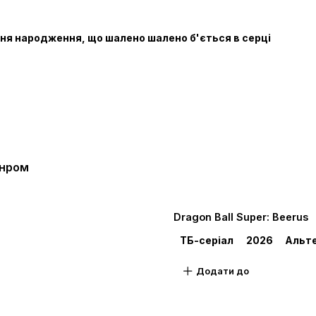
 Дня народження, що шалено шалено б'ється в серці
ти?!
а-сама?!
анром
ян нарешті народився!
Dragon Ball Super: Beerus
ТБ-серіал
2026
Альте
Додати до
я проти Супер Саянського Бога!