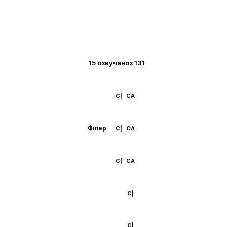
15 озвучено
з 131
С|
СA
Філер
С|
СA
С|
СA
С|
С|