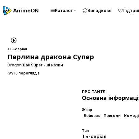
Anime
ON
Каталог
Випадкове
Підтри
ТБ-серіал
Перлина дракона Супер
Dragon Ball Super
Інші назви
913 переглядів
ПРО ТАЙТЛ
Основна інформаці
Жанр
Бойовик
Пригоди
Комеді
Тип
ТБ-серіал