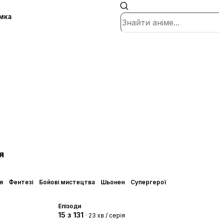
мка
я
я
Фентезі
Бойові мистецтва
Шьонен
Супергерої
Епізоди
15 з 131
· 23 хв / серія