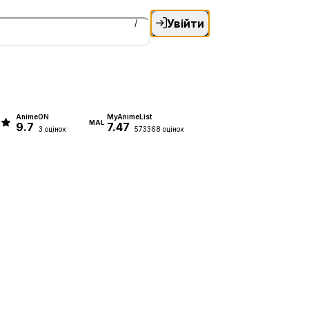
Увійти
/
AnimeON
MyAnimeList
MAL
9.7
7.47
3 оцінок
573368 оцінок