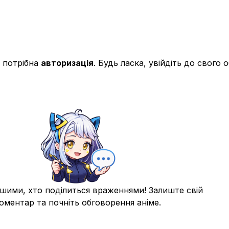
гів!
 потрібна
авторизація
. Будь ласка, увійдіть до свого 
шими, хто поділиться враженнями! Залиште свій
еті Біруса!
оментар та почніть обговорення аніме.
іза!