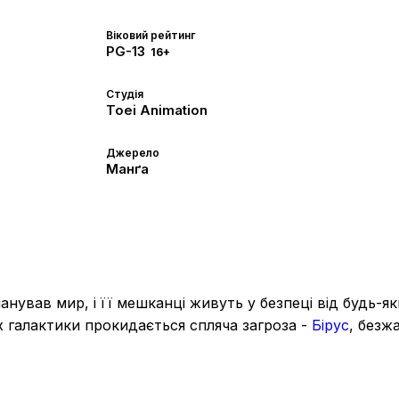
Віковий рейтинг
PG-13
16+
Студія
Toei Animation
Джерело
Манґа
анував мир, і її мешканці живуть у безпеці від будь-я
х галактики прокидається спляча загроза -
Бірус
, безж