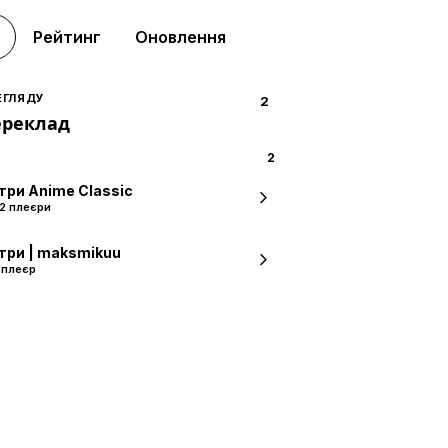
Рейтинг
Оновлення
ЕГЛЯДУ
2
ереклад
2
три Anime Classic
2 плеєри
три | maksmikuu
 плеєр