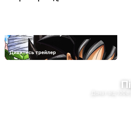
Дивитись трейлер
П
Донат від 100₴