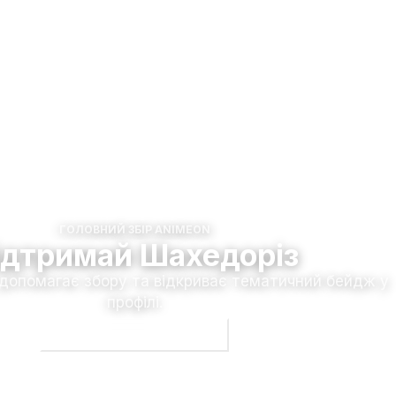
ГОЛОВНИЙ ЗБІР ANIMEON
ідтримай Шахедоріз
 допомагає збору та відкриває тематичний бейдж у
профілі.
Долучитися до збору