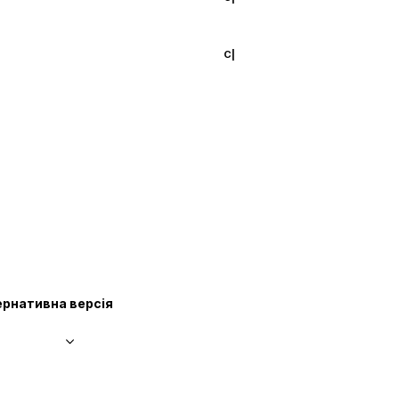
С|
С|
С|
СA
СA
рнативна версія
СA
СA