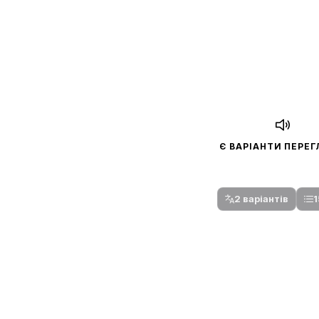
Є ВАРІАНТИ ПЕРЕ
Спочатку оберіть
Після вибору команди стануть доступни
2 варіантів
1