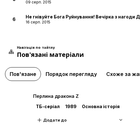
09 серп. 2015
Не гнівуйте Бога Руйнування! Вечірка з нагоди
6
16 серп. 2015
Як ти смієш бити мою Булму! Люта мутація Веге
7
23 серп. 2015
Навігація по тайтлу
Пов'язані матеріали
Гоку виходить вперед! Останній шанс від Бірус
8
30 серп. 2015
Пов'язане
Порядок перегляду
Схоже за ж
Вибачте за затримку, Бірус-сама: Бог Супер Са
9
06 вер. 2015
Перлина дракона Z
Покажи, Гоку! Сила Супер Саянського Бога!!
10
13 вер. 2015
ТБ-серіал
1989
Основна історія
Продовжуємо, Бірус-сама! Битва богів триває!
11
Додати до
20 вер. 2015
Всесвіт руйнується?! Зіткнення! Бог Руйнуванн
12