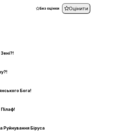
Оцінити
Без оцінки
 Зені?!
ку?!
янського Бога!
 Пілаф!
га Руйнування Біруса