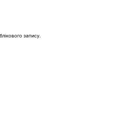
СA
облікового запису.
СA
Філер
СA
Не озвучена
Не озвучена
Не озвучена
Не озвучена