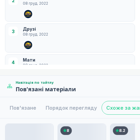
2
08 груд. 2022
Друзі
3
08 груд. 2022
Мати
4
08 груд. 2022
Навігація по тайтлу
Пов'язані матеріали
Доброта
5
08 груд. 2022
Пов'язане
Порядок перегляду
Схоже за ж
Рекомендація
6
08 груд. 2022
8
8.2