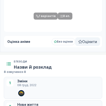
Спочатку оберіть переклад
Після вибору команди стануть доступними плеєр і список
серій.
1 варіантів
8 еп.
Оцінити
Оцінка аніме
Без оцінки
ЕПІЗОДИ
Назви й розклад
8 озвучено
з 8
Зміни
1
08 груд. 2022
Нове життя