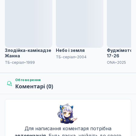
Спеціальна підготовка
7
08 груд. 2022
Стіна
8
08 груд. 2022
Злодійка-камікадзе
Небо і земля
Фуджімото Т
Жанна
17-26
ТБ-серіал
•
2004
ТБ-серіал
•
1999
ONA
•
2025
Обговорення
Коментарі (0)
Для написання коментаря потрібна
авторизація
. Будь ласка, увійдіть до свого