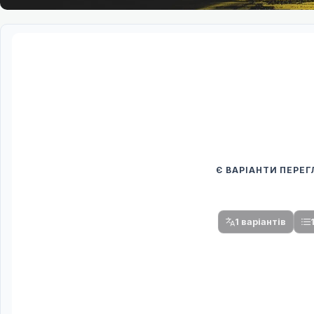
Є ВАРІАНТИ ПЕРЕ
Спочатку оберіть
Після вибору команди стануть доступни
1 варіантів