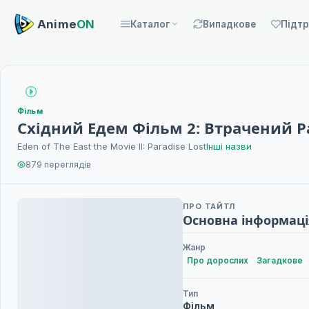
Anime
ON
Каталог
Випадкове
Підт
Фільм
Східний Едем Фільм 2: Втрачений Р
Eden of The East the Movie II: Paradise Lost
Інші назви
879 переглядів
ПРО ТАЙТЛ
Основна інформаці
Жанр
Про дорослих
Загадкове
Тип
Фільм