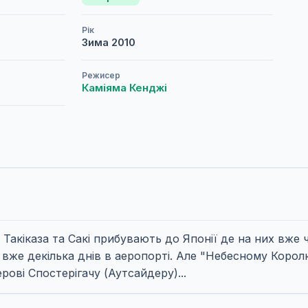
Рік
Зима
2010
Режисер
Каміяма Кенджі
акіказа та Сакі прибувають до Японії де на них вже ч
го вже декілька днів в аеропорті. Але "Небесному Корол
рові Спостерігачу (Аутсайдеру)...