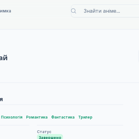
римка
ай
я
Психологія
Романтика
Фантастика
Трилер
Статус
Завершено