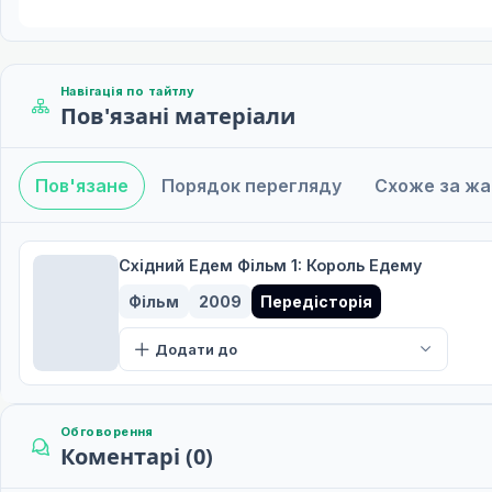
Навігація по тайтлу
Пов'язані матеріали
Пов'язане
Порядок перегляду
Схоже за ж
Східний Едем Фільм 1: Король Едему
Фільм
2009
Передісторія
Додати до
Обговорення
Коментарі (0)