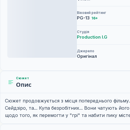
Віковий рейтинг
PG-13
16+
Студія
Production I.G
Джерело
Оригінал
Сюжет
Опис
Сюжет продовжується з місця попереднього фільму. Т
Сейдзіро, та... Купа безробітних... Вони чатують йо
щодо того, як перемогти у "грі" та набити пику місте