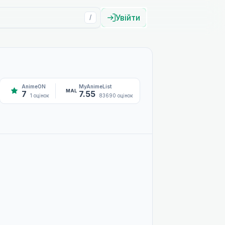
Увійти
/
AnimeON
MyAnimeList
MAL
7
7.55
1 оцінок
83690 оцінок