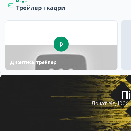
Медіа
Трейлер і кадри
Дивитись трейлер
П
Донат від 100₴