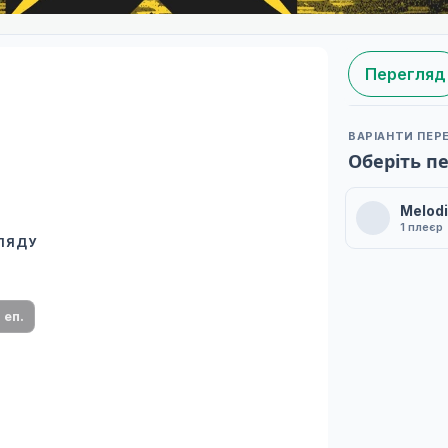
Перегляд
ВАРІАНТИ ПЕР
Оберіть п
Melodi
1 плеєр
ГЛЯДУ
 переклад
ми плеєр і список серій.
1 еп.