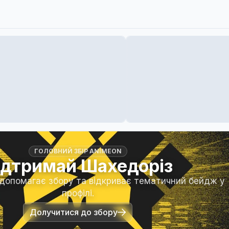
ГОЛОВНИЙ ЗБІР ANIMEON
ідтримай Шахедоріз
 допомагає збору та відкриває тематичний бейдж у
профілі.
Долучитися до збору