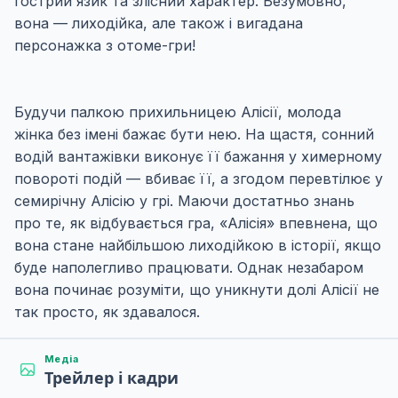
гострий язик та злісний характер. Безумовно,
вона — лиходійка, але також і вигадана
персонажка з отоме-гри!
Будучи палкою прихильницею Алісії, молода
жінка без імені бажає бути нею. На щастя, сонний
водій вантажівки виконує її бажання у химерному
повороті подій — вбиває її, а згодом перевтілює у
семирічну Алісію у грі. Маючи достатньо знань
про те, як відбувається гра, «Алісія» впевнена, що
вона стане найбільшою лиходійкою в історії, якщо
буде наполегливо працювати. Однак незабаром
вона починає розуміти, що уникнути долі Алісії не
так просто, як здавалося.
Медіа
Трейлер і кадри