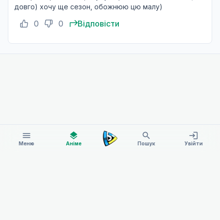
Дата уточнюється
довго) хочу ще сезон, обожнюю цю малу)
Не озвучена
0
0
Відповісти
menu
layers
search
login
Меню
Аніме
Пошук
Увійти