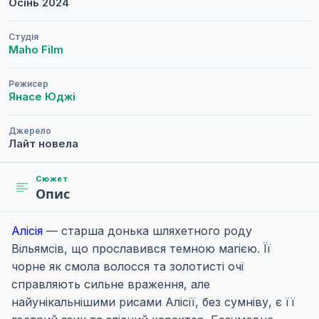
Осінь
2024
Студія
Maho Film
Режисер
Янасе Юджі
Джерело
Лайт новела
Сюжет
Опис
Алісія
— старша донька шляхетного роду
Вільямсів, що прославився темною магією. Її
чорне як смола волосся та золотисті очі
справляють сильне враження, але
найунікальнішими рисами Алісії, без сумніву, є її