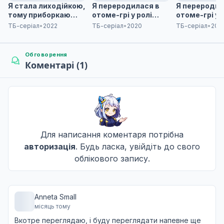
Я стала лиходійкою,
Я переродилася в
Я переродил
Не озвучена
тому приборкаю
отоме-грі у ролі
отоме-грі у 
фінального боса
лиходійки: Усі рути
лиходійки: У
ТБ-серіал
•
2022
ТБ-серіал
•
2020
ТБ-серіал
•
202
ведуть до погибелі!
ведуть до по
9 епізод
9
- 2 сезон
Дата уточнюється
Обговорення
Не озвучена
Коментарі (1)
10 епізод
10
Дата уточнюється
Не озвучена
11 епізод
11
Для написання коментаря потрібна
Дата уточнюється
авторизація
. Будь ласка, увійдіть до свого
Не озвучена
облікового запису.
12 епізод
12
Дата уточнюється
Не озвучена
Anneta Small
місяць тому
13 епізод
Вкотре переглядаю, і буду переглядати напевне ще
13