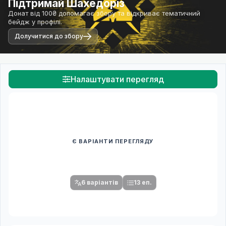
Підтримай Шахедоріз
Донат від 100₴ допомагає збору та відкриває тематичний
бейдж у профілі.
Долучитися до збору
Налаштувати перегляд
Є ВАРІАНТИ ПЕРЕГЛЯДУ
Спочатку оберіть переклад
Після вибору команди стануть доступними плеєр і список
серій.
6 варіантів
13 еп.