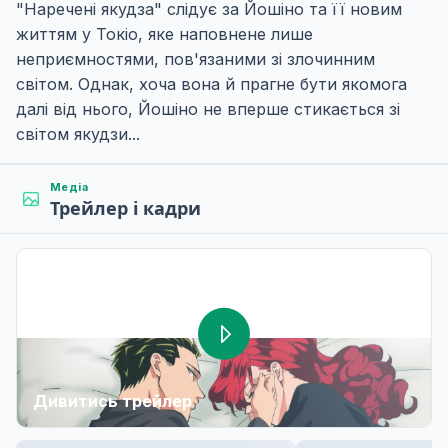
"Наречені якудза" слідує за Йошіно та її новим
життям у Токіо, яке наповнене лише
неприємностями, пов'язаними зі злочинним
світом. Однак, хоча вона й прагне бути якомога
далі від нього, Йошіно не вперше стикається зі
світом якудзи...
Медіа
Трейлер і кадри
Дивитись трейлер