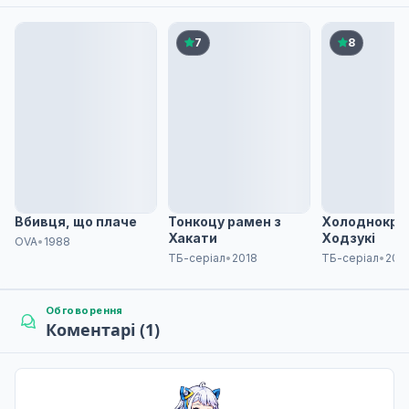
Я б краще, щоб ти мене ненавиділа, ніж не пере
6
11 лист. 2024
7
8
Я б краще ненавиділа мене, ніж байдуже (Частин
7
18 лист. 2024
Чесно кажучи, я хочу одружитися з тобою (Части
8
25 лист. 2024
Вбивця, що плаче
Тонкоцу рамен з
Холоднокро
Хакати
Ходзукі
OVA
•
1988
ТБ-серіал
•
2018
ТБ-серіал
•
201
Чесно кажучи, я хочу одружитися з тобою (Части
9
02 груд. 2024
Обговорення
Коментарі (1)
Чесно кажучи, я хочу одружитися з тобою (Части
10
09 груд. 2024