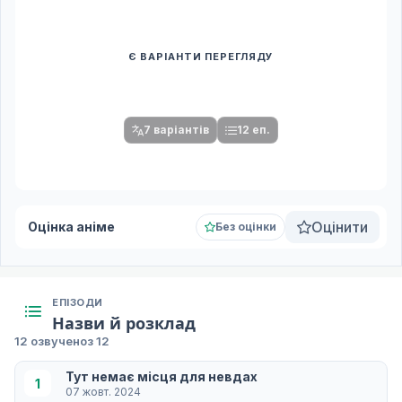
Є ВАРІАНТИ ПЕРЕГЛЯДУ
Спочатку оберіть переклад
Після вибору команди стануть доступними плеєр і список
серій.
7 варіантів
12 еп.
Оцінити
Оцінка аніме
Без оцінки
ЕПІЗОДИ
Назви й розклад
12 озвучено
з 12
Тут немає місця для невдах
1
07 жовт. 2024