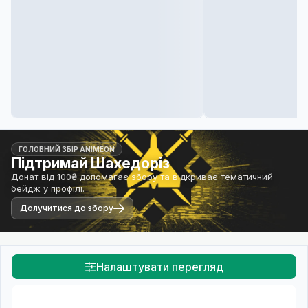
ГОЛОВНИЙ ЗБІР ANIMEON
Підтримай Шахедоріз
Донат від 100₴ допомагає збору та відкриває тематичний
бейдж у профілі.
Долучитися до збору
Налаштувати перегляд