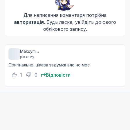
Для написання коментаря потрібна
Домашній улюбленець, який стає неслухняним у 
11
авторизація
. Будь ласка, увійдіть до свого
16 груд. 2024
облікового запису.
Коли вона засмучена, йде дощ, і темна ніч опуск
12
Maksym
23 груд. 2024
рік тому
Pidperygora
Оригінально, цікава задумка але не моє.
1
0
Відповісти