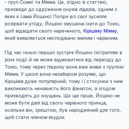
- груп Сомеї та Міяма. Це, згідно зі статтею,
призведе до одруження онуків лідерів, одним з
яких є сама Йошіно! Попри всі свої зусилля
розірвати угоду, Йошіно змушена їхати до Токіо,
щоб відвідати свого нареченого,
Кірішіму Міяму
,
який виявляється несподівано милим і чарівним.
Під час їхньої першої зустрічі Йошіно потрапляє в
різні події й не може відмовитися від переїзду до
Токіо, тому через півроку вона вже живе з групою
Міяма. У школі вона незабаром розуміє, що
Кірішіма дуже популярний, тому її стосунки з ним
викликають ненависть його фанаток, а згодом
призводять до знущань. Що ще гірше, Йошіно не
може бути далі від свого чарівного принца,
оскільки він, зрештою, був народжений для того,
щоб стати членом якудзи.