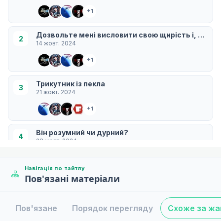
+1
Дозвольте мені висловити свою щирість і, можли
2
14 жовт. 2024
+1
Трикутник із пекла
3
21 жовт. 2024
+1
Він розумний чи дурний?
4
28 жовт. 2024
+1
Навігація по тайтлу
Пов'язані матеріали
Принцеса Цубакі
5
04 лист. 2024
Пов'язане
Порядок перегляду
Схоже за ж