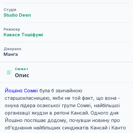
Студія
Studio Deen
Режисер
Кавасе Тошіфумі
Джерело
Манґа
Сюжет
Опис
Йошіно Сомеї
була б звичайною
старшокласницею, якби не той факт, що вона -
онука лідера осакської групи Сомеї, найбільшої
організації якудзи в регіоні Кансай. Одного дня
Йошіно поспішає додому, почувши новину про
об'єднання найбільших синдикатів Кансай і Канто