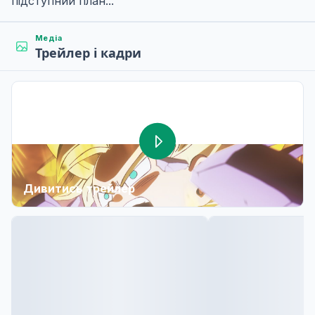
підступний план...
Медіа
Трейлер і кадри
Дивитись трейлер