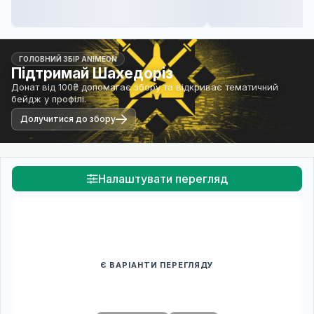
ГОЛОВНИЙ ЗБІР ANIMEON
Підтримай Шахедоріз
Донат від 100₴ допомагає збору та відкриває тематичний
бейдж у профілі.
Долучитися до збору
Налаштувати перегляд
Є ВАРІАНТИ ПЕРЕГЛЯДУ
Спочатку оберіть переклад
Після вибору команди стануть доступними плеєр і список
серій.