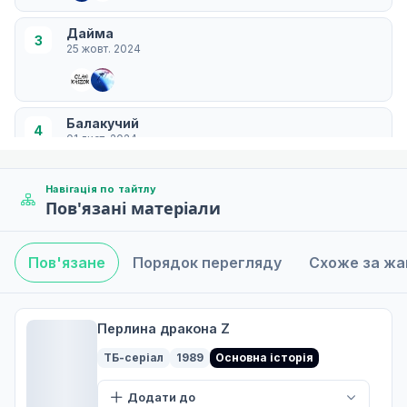
Дайма
3
25 жовт. 2024
Балакучий
4
01 лист. 2024
Навігація по тайтлу
Пов'язані матеріали
Панзі
5
08 лист. 2024
Пов'язане
Порядок перегляду
Схоже за ж
Блискавка
6
15 лист. 2024
Перлина дракона Z
ТБ-серіал
1989
Основна історія
Комір
Додати до
7