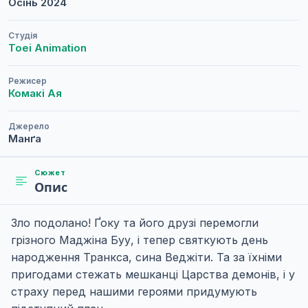
Осінь
2024
Студія
Toei Animation
Режисер
Комакі Ая
Джерело
Манґа
Сюжет
Опис
Зло подолано! Ґоку та його друзі перемогли
грізного Маджіна Буу, і тепер святкують день
народження Транкса, сина Веджіти. Та за їхніми
пригодами стежать мешканці Царства демонів, і у
страху перед нашими героями придумують