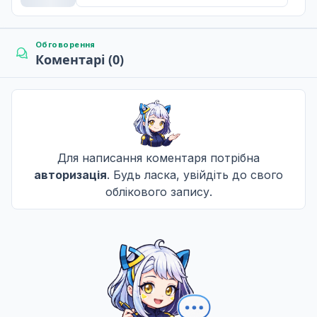
22 лист. 2024
Обговорення
Коментарі (0)
Тамагамі
8
29 лист. 2024
Злодії
9
06 груд. 2024
Для написання коментаря потрібна
авторизація
. Будь ласка, увійдіть до свого
облікового запису.
Океан
10
13 груд. 2024
Легенда
11
20 груд. 2024