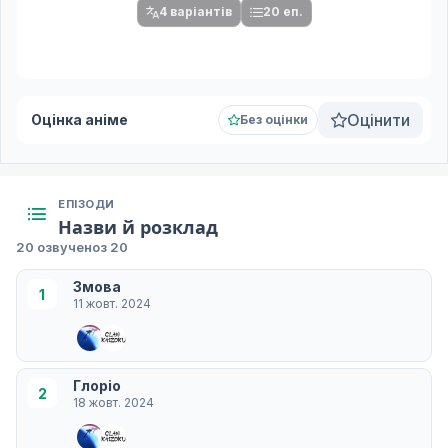
4 варіантів
20 еп.
Оцінити
Оцінка аніме
Без оцінки
ЕПІЗОДИ
Назви й розклад
20 озвучено
з 20
Змова
1
11 жовт. 2024
Глоріо
2
18 жовт. 2024