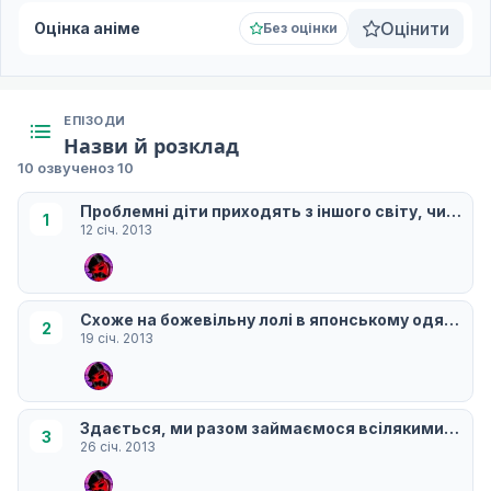
Оцінити
Оцінка аніме
Без оцінки
ЕПІЗОДИ
Назви й розклад
10 озвучено
з 10
Проблемні діти приходять з іншого світу, чи не т
1
12 січ. 2013
Схоже на божевільну лолі в японському одязі?
2
19 січ. 2013
Здається, ми разом займаємося всілякими речам
3
26 січ. 2013