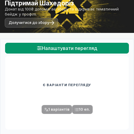
Підтримай Шахедоріз
Донат від 100₴ допомагає збору та відкриває тематичний
бейдж у профілі.
Долучитися до збору
Налаштувати перегляд
Є ВАРІАНТИ ПЕРЕГЛЯДУ
Спочатку оберіть переклад
Після вибору команди стануть доступними плеєр і список
серій.
1 варіантів
10 еп.