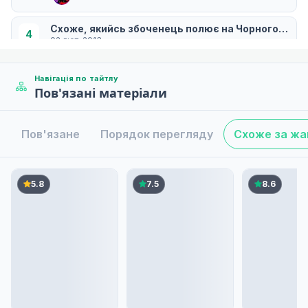
Схоже, якийсь збоченець полює на Чорного Крол
4
02 лют. 2013
Навігація по тайтлу
Пов'язані матеріали
Клятва, здається, вже за межами зірок?
5
09 лют. 2013
Пов'язане
Порядок перегляду
Схоже за ж
Схоже, проблемні діти беруть участь у фестивал
6
16 лют. 2013
5.8
7.5
8.6
Хтось може поцілуватися з Асукою в темряві?
7
23 лют. 2013
Здається, що гра на флейті прийде велика ката
8