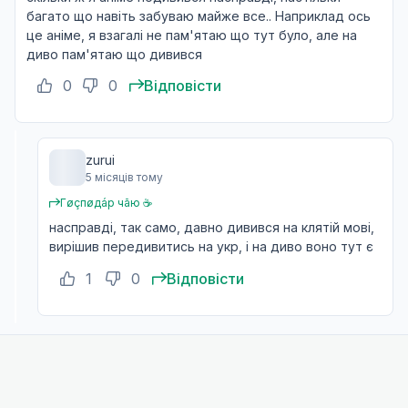
багато що навіть забуваю майже все.. Наприклад ось
це аніме, я взагалі не пам'ятаю що тут було, але на
диво пам'ятаю що дивився
0
0
Відповісти
zurui
5 місяців тому
Гøçпøдáp чãю ☕️
насправді, так само, давно дивився на клятій мові,
вирішив передивитись на укр, і на диво воно тут є
1
0
Відповісти