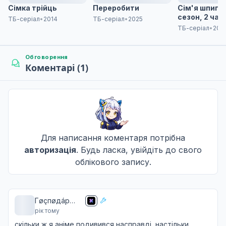
02 бер. 2013
Сімка трійць
Переробити
Сім'я шпигун
сезон, 2 час
ТБ-серіал
•
2014
ТБ-серіал
•
2025
ТБ-серіал
•
202
Здається, запах смерті, який спричиняє лихо, р
9
09 бер. 2013
Обговорення
Коментарі (1)
Схоже, що проблемні діти доводять, хто на верш
10
16 бер. 2013
Для написання коментаря потрібна
авторизація
. Будь ласка, увійдіть до свого
облікового запису.
Гøçпøдáp
рік тому
чãю ☕️
скільки ж я аніме подивився насправді, настільки