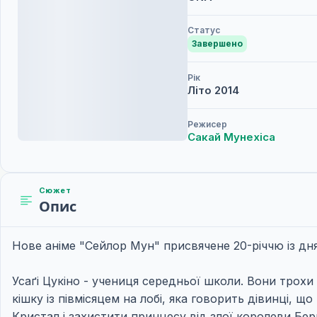
Статус
Завершено
Рік
Літо
2014
Режисер
Сакай Мунехіса
Сюжет
Опис
Нове аніме "Сейлор Мун" присвячене 20-річчю із дня
Усаґі Цукіно - учениця середньої школи. Вони трохи
кішку із півмісяцем на лобі, яка говорить дівинці, що
Кристал і захистити принцесу від злої королеви Бер