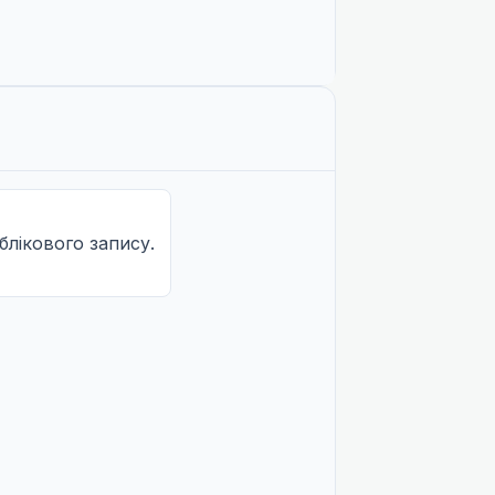
U
U
U
U
облікового запису.
U
U
U