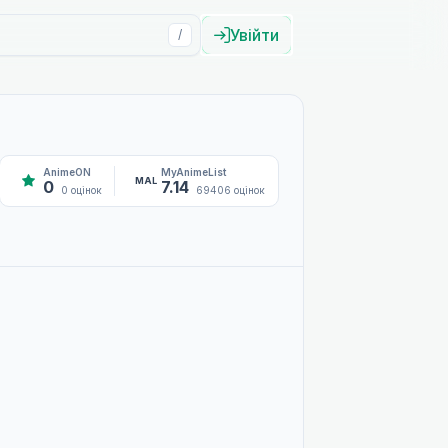
Увійти
/
AnimeON
MyAnimeList
MAL
0
7.14
0 оцінок
69406 оцінок