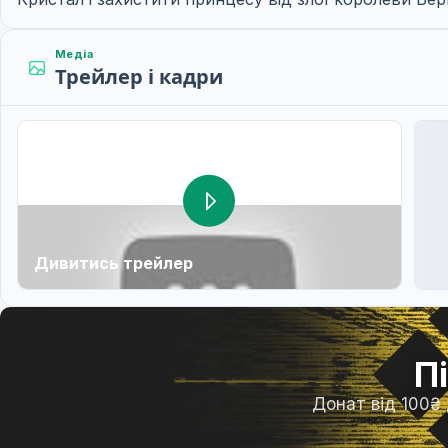
Медіа
Трейлер і кадри
Дивитись трейлер
П
Донат від 100₴