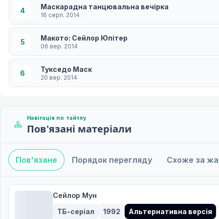
Маскарадна танцювальна вечірка
4
16 серп. 2014
Макото: Сейлор Юпітер
5
06 вер. 2014
Тукседо Маск
6
20 вер. 2014
Мамору Чіба: Такседо Маск
7
04 жовт. 2014
Навігація по тайтлу
Пов'язані матеріали
Мінако: Сейлор V
8
18 жовт. 2014
Пов'язане
Порядок перегляду
Схоже за ж
Сереніті: Принцеса
9
01 лист. 2014
Місяць
Сейлор Мун
10
15 лист. 2014
ТБ-серіал
1992
Альтернативна версія