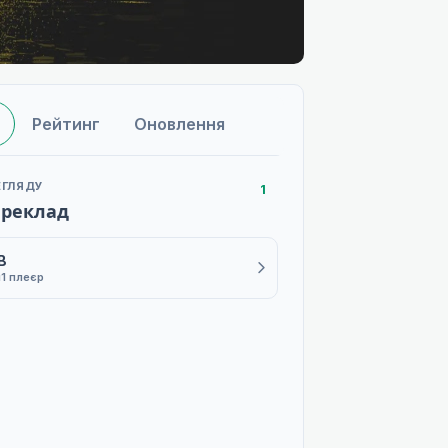
Рейтинг
Оновлення
ЕГЛЯДУ
1
ереклад
B
й
1 плеєр