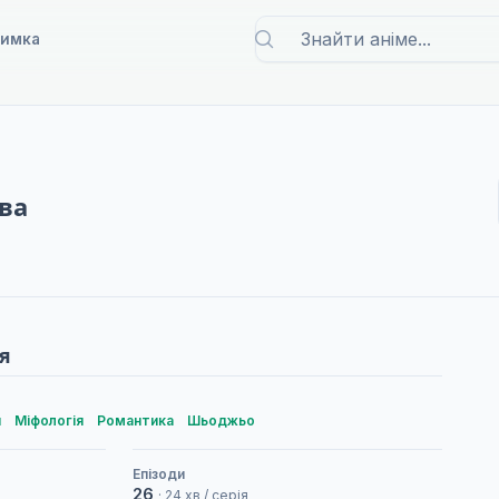
римка
ва
я
я
Міфологія
Романтика
Шьоджьо
Епізоди
26
· 24 хв / серія