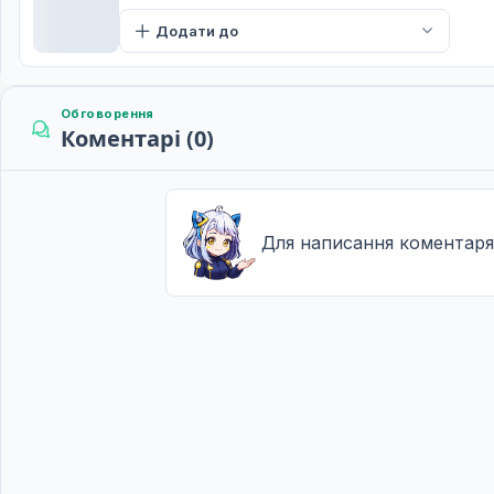
Акт 11 Возз'єднання
11
Додати до
Дата уточнюється
Акт 12 Ворог: Королева
12
Дата уточнюється
Обговорення
Коментарі (0)
Акт 13 Остання битва - Реінкарнація -
13
Дата уточнюється
Закон. 14 Завершення та набуття чинності - Peti
14
Для написання коментаря
Дата уточнюється
Акт 15 Проникнення: Сейлор Марс
15
Дата уточнюється
Акт 16 Викрадення - Сейлор Меркурій -
16
Дата уточнюється
Акт 17 Таємниця — Сейлор Юпітер —
17
Дата уточнюється