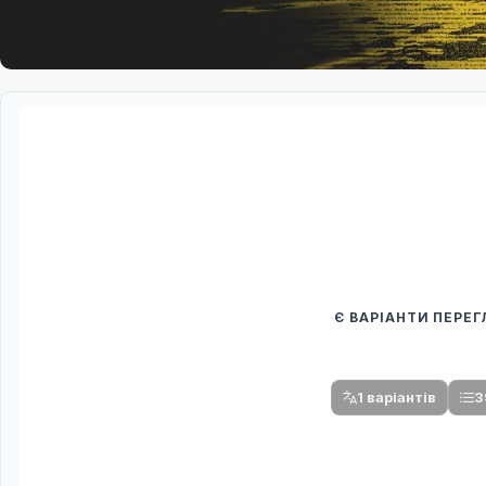
Є ВАРІАНТИ ПЕРЕ
Спочатку оберіть
Після вибору команди стануть доступни
1 варіантів
3