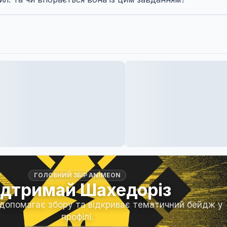
ГОЛОВНИЙ ЗБІР ANIMEON
ідтримай Шахедоріз
 допомагає збору та відкриває тематичний бейдж у
профілі.