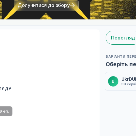
Долучитися до збору
Перегляд
ВАРІАНТИ ПЕР
Оберіть п
UkrDU
U
39 сері
ГЛЯДУ
 переклад
ми плеєр і список серій.
9 еп.