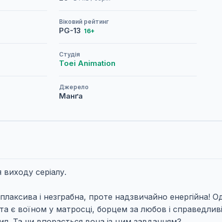
Віковий рейтинг
PG-13
16+
Студія
Toei Animation
Джерело
Манґа
 виходу серіалу.
 плаксива і незграбна, проте надзвичайно енергійна! О
 та є воїном у матросці, борцем за любов і справедливіс
ил. Та чи впорається вона із цим завданням?