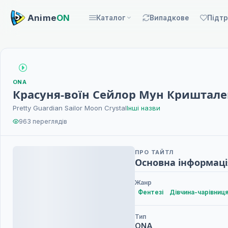
Anime
ON
Каталог
Випадкове
Підт
ONA
Красуня-воїн Сейлор Мун Криштале
Pretty Guardian Sailor Moon Crystal
Інші назви
963 переглядів
ПРО ТАЙТЛ
Основна інформаці
Жанр
Фентезі
Дівчина-чарівниц
Тип
ONA