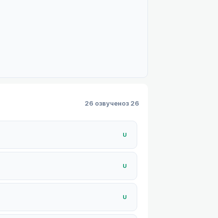
26 озвучено
з 26
U
U
U